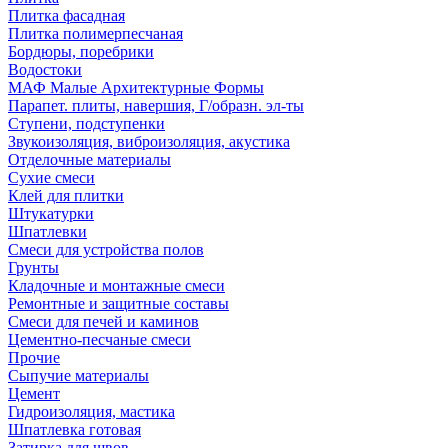
Плитка фасадная
Плитка полимерпесчаная
Бордюры, поребрики
Водостоки
МАФ Малые Архитектурные Формы
Парапет. плиты, навершия, Г/образн. эл-ты
Ступени, подступенки
Звукоизоляция, виброизоляция, акустика
Отделочные материалы
Сухие смеси
Клей для плитки
Штукатурки
Шпатлевки
Смеси для устройства полов
Грунты
Кладочные и монтажные смеси
Ремонтные и защитные составы
Смеси для печей и каминов
Цементно-песчаные смеси
Прочие
Сыпучие материалы
Цемент
Гидроизоляция, мастика
Шпатлевка готовая
Затирка для швов