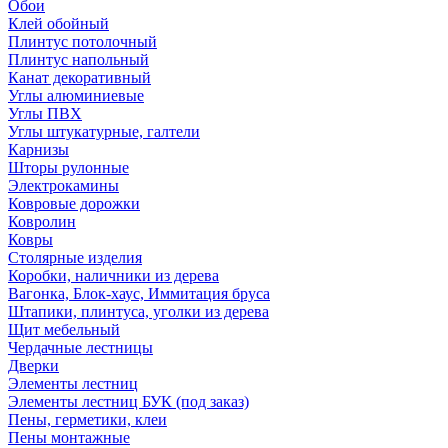
Обои
Клей обойный
Плинтус потолочный
Плинтус напольный
Канат декоративный
Углы алюминиевые
Углы ПВХ
Углы штукатурные, галтели
Карнизы
Шторы рулонные
Электрокамины
Ковровые дорожки
Ковролин
Ковры
Столярные изделия
Коробки, наличники из дерева
Вагонка, Блок-хаус, Иммитация бруса
Штапики, плинтуса, уголки из дерева
Щит мебельный
Чердачные лестницы
Дверки
Элементы лестниц
Элементы лестниц БУК (под заказ)
Пены, герметики, клеи
Пены монтажные