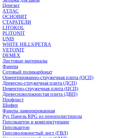
Церезит
АТЛАС
ОСНОВИТ
СТАРАТЕЛИ
LITOKOL
PLITONIT
UNIS
WHITE HILLS/PETRA
VETONIT
DEMEX
Листовые материалы
Фанера
Сотовый поликарбонат
Ориентированно-стружечная плита (ОСП)
Древесно-стружечная плита (ДСП)
Цементно-стружечная плита (ЦСП)
Древесноволокнистая плита (ДВП)
Профлист
Шифер
Фанера ламинированная
Рус Панель RPG из пенополистирола
Гипсокартон и комплектующие
Гипсокартон
Гипсоволокнистый лист (ГВЛ)