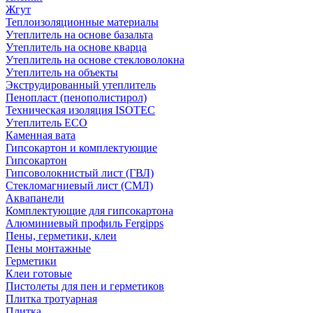
Жгут
Теплоизоляционные материалы
Утеплитель на основе базальта
Утеплитель на основе кварца
Утеплитель на основе стекловолокна
Утеплитель на объекты
Экструдированный утеплитель
Пенопласт (пенополистирол)
Техническая изоляция ISOTEC
Утеплитель ECO
Каменная вата
Гипсокартон и комплектующие
Гипсокартон
Гипсоволокнистый лист (ГВЛ)
Стекломагниевый лист (СМЛ)
Аквапанели
Комплектующие для гипсокартона
Алюминиевый профиль Fergipps
Пены, герметики, клеи
Пены монтажные
Герметики
Клеи готовые
Пистолеты для пен и герметиков
Плитка тротуарная
Плитка