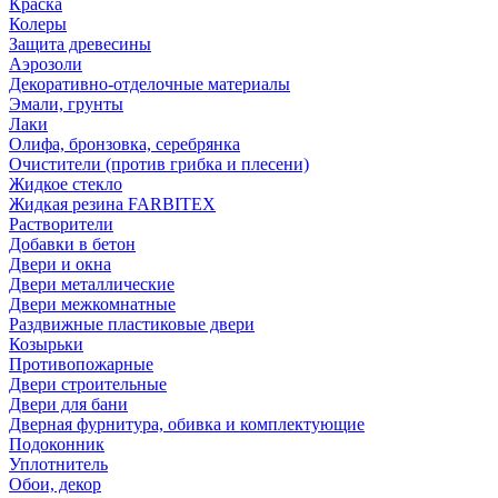
Краска
Колеры
Защита древесины
Аэрозоли
Декоративно-отделочные материалы
Эмали, грунты
Лаки
Олифа, бронзовка, серебрянка
Очистители (против грибка и плесени)
Жидкое стекло
Жидкая резина FARBITEX
Растворители
Добавки в бетон
Двери и окна
Двери металлические
Двери межкомнатные
Раздвижные пластиковые двери
Козырьки
Противопожарные
Двери строительные
Двери для бани
Дверная фурнитура, обивка и комплектующие
Подоконник
Уплотнитель
Обои, декор