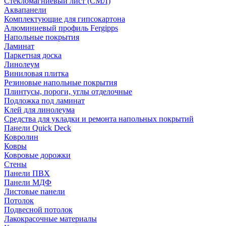
Стекломагниевый лист (СМЛ)
Аквапанели
Комплектующие для гипсокартона
Алюминиевый профиль Fergipps
Напольные покрытия
Ламинат
Паркетная доска
Линолеум
Виниловая плитка
Резиновые напольные покрытия
Плинтусы, пороги, углы отделочные
Подложка под ламинат
Клей для линолеума
Средства для укладки и ремонта напольных покрытий
Панели Quick Deck
Ковролин
Ковры
Ковровые дорожки
Стены
Панели ПВХ
Панели МДФ
Листовые панели
Потолок
Подвесной потолок
Лакокрасочные материалы