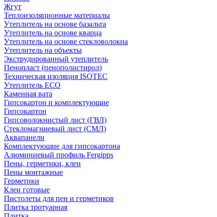
Жгут
Теплоизоляционные материалы
Утеплитель на основе базальта
Утеплитель на основе кварца
Утеплитель на основе стекловолокна
Утеплитель на объекты
Экструдированный утеплитель
Пенопласт (пенополистирол)
Техническая изоляция ISOTEC
Утеплитель ECO
Каменная вата
Гипсокартон и комплектующие
Гипсокартон
Гипсоволокнистый лист (ГВЛ)
Стекломагниевый лист (СМЛ)
Аквапанели
Комплектующие для гипсокартона
Алюминиевый профиль Fergipps
Пены, герметики, клеи
Пены монтажные
Герметики
Клеи готовые
Пистолеты для пен и герметиков
Плитка тротуарная
Плитка