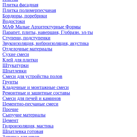
Плитка фасадная
Плитка полимерпесчаная
Бордюры, поребрики
Водостоки
МАФ Малые Архитектурные Формы
Парапет. плиты, навершия, Г/образн. эл-ты
Ступени, подступенки
Звукоизоляция, виброизоляция, акустика
Отделочные материалы
Сухие смеси
Клей для плитки
Штукатурки
Шпатлевки
Смеси для устройства полов
Грунты
Кладочные и монтажные смеси
Ремонтные и защитные составы
Смеси для печей и каминов
Цементно-песчаные смеси
Прочие
Сыпучие материалы
Цемент
Гидроизоляция, мастика
Шпатлевка готовая
Затирка для швов