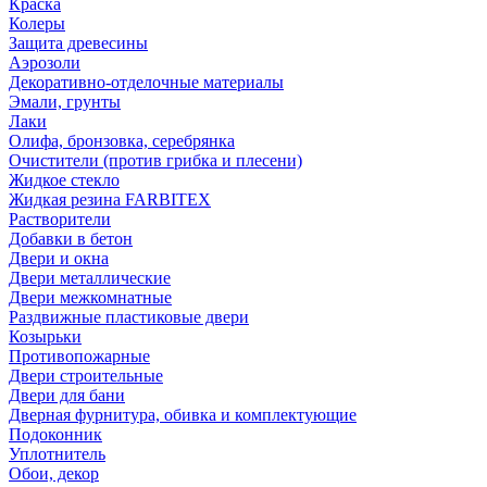
Краска
Колеры
Защита древесины
Аэрозоли
Декоративно-отделочные материалы
Эмали, грунты
Лаки
Олифа, бронзовка, серебрянка
Очистители (против грибка и плесени)
Жидкое стекло
Жидкая резина FARBITEX
Растворители
Добавки в бетон
Двери и окна
Двери металлические
Двери межкомнатные
Раздвижные пластиковые двери
Козырьки
Противопожарные
Двери строительные
Двери для бани
Дверная фурнитура, обивка и комплектующие
Подоконник
Уплотнитель
Обои, декор