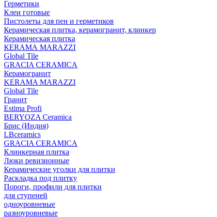
Герметики
Клеи готовые
Пистолеты для пен и герметиков
Керамическая плитка, керамогранит, клинкер
Керамическая плитка
КЕRАМА MARAZZI
Global Tile
GRACIA CERAMICA
Керамогранит
KERAMA MARAZZI
Global Tile
Гранит
Estima Profi
BERYOZA Ceramica
Брис (Индия)
LBceramics
GRACIA CERAMICA
Клинкерная плитка
Люки ревизионные
Керамические уголки для плитки
Раскладка под плитку
Пороги, профили для плитки
для ступеней
одноуровневые
разноуровневые