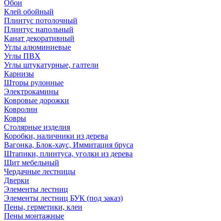
Обои
Клей обойный
Плинтус потолочный
Плинтус напольный
Канат декоративный
Углы алюминиевые
Углы ПВХ
Углы штукатурные, галтели
Карнизы
Шторы рулонные
Электрокамины
Ковровые дорожки
Ковролин
Ковры
Столярные изделия
Коробки, наличники из дерева
Вагонка, Блок-хаус, Иммитация бруса
Штапики, плинтуса, уголки из дерева
Щит мебельный
Чердачные лестницы
Дверки
Элементы лестниц
Элементы лестниц БУК (под заказ)
Пены, герметики, клеи
Пены монтажные