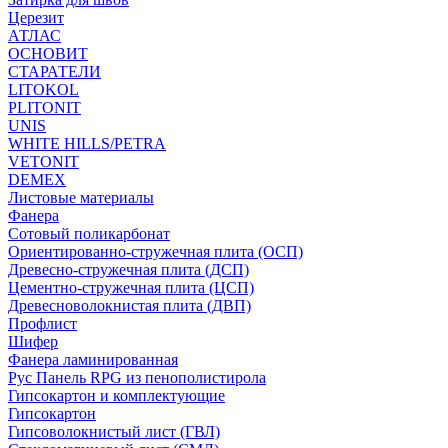
Церезит
АТЛАС
ОСНОВИТ
СТАРАТЕЛИ
LITOKOL
PLITONIT
UNIS
WHITE HILLS/PETRA
VETONIT
DEMEX
Листовые материалы
Фанера
Сотовый поликарбонат
Ориентированно-стружечная плита (ОСП)
Древесно-стружечная плита (ДСП)
Цементно-стружечная плита (ЦСП)
Древесноволокнистая плита (ДВП)
Профлист
Шифер
Фанера ламинированная
Рус Панель RPG из пенополистирола
Гипсокартон и комплектующие
Гипсокартон
Гипсоволокнистый лист (ГВЛ)