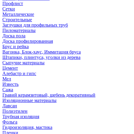
Профлист
Сетки
Металлические
Строительные
Заглушки для профильных труб
Пиломатериалы
Доска пола
Доска профилированная
Брус и рейка
Вагонка, Блок-хаус, Иммитация бруса
Штапики, плинтуса, уголки из дерева
Сыпучие материалы
Цемент
Алебастр и гипс
Мел
Известь
Сажа
Гравий керамзитовый, щебень декоративный
Изоляционные материалы
Лавсан
Полиэтилен
Трубная изоляция
Фольга
Гидроизоляция, мастика
Пленки