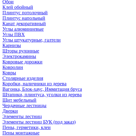
Обои
Клей обойный
Плинтус потолочный
Плинтус напольный
Канат декоративный
Углы алюминиевые
Углы ПВХ
Углы штукатурные, галтели
Карнизы
Шторы рулонные
Электрокамины
Ковровые дорожки
Ковролин
Ковры
Столярные изделия
Коробки, наличники из дерева
Вагонка, Блок-хаус, Иммитация бруса
Штапики, плинтуса, уголки из дерева
Щит мебельный
Чердачные лестницы
Дверки
Элементы лестниц
Элементы лестниц БУК (под заказ)
Пены, герметики, клеи
Пены монтажные