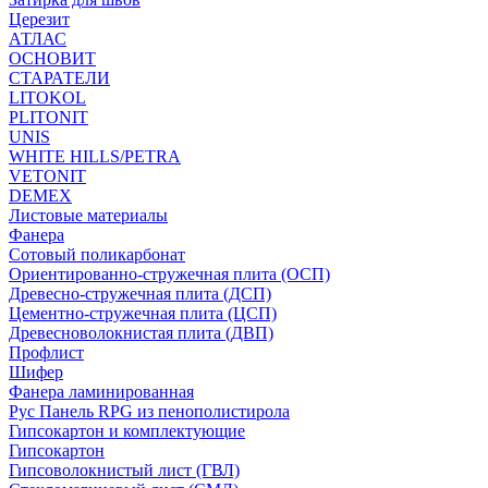
Церезит
АТЛАС
ОСНОВИТ
СТАРАТЕЛИ
LITOKOL
PLITONIT
UNIS
WHITE HILLS/PETRA
VETONIT
DEMEX
Листовые материалы
Фанера
Сотовый поликарбонат
Ориентированно-стружечная плита (ОСП)
Древесно-стружечная плита (ДСП)
Цементно-стружечная плита (ЦСП)
Древесноволокнистая плита (ДВП)
Профлист
Шифер
Фанера ламинированная
Рус Панель RPG из пенополистирола
Гипсокартон и комплектующие
Гипсокартон
Гипсоволокнистый лист (ГВЛ)