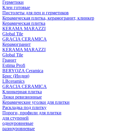
Герметики
Клеи готовые
Пистолеты для пен и герметиков
Керамическая плитка, керамогранит, клинкер
Керамическая плитка
КЕRАМА MARAZZI
Global Tile
GRACIA CERAMICA
Керамогранит
KERAMA MARAZZI
Global Tile
Гранит
Estima Profi
BERYOZA Ceramica
Брис (Индия)
LBceramics
GRACIA CERAMICA
Клинкерная плитка
Люки ревизионные
Керамические уголки для плитки
Раскладка под плитку
Пороги, профили для плитки
для ступеней
одноуровневые
разноуровневые