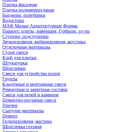
Плитка фасадная
Плитка полимерпесчаная
Бордюры, поребрики
Водостоки
МАФ Малые Архитектурные Формы
Парапет. плиты, навершия, Г/образн. эл-ты
Ступени, подступенки
Звукоизоляция, виброизоляция, акустика
Отделочные материалы
Сухие смеси
Клей для плитки
Штукатурки
Шпатлевки
Смеси для устройства полов
Грунты
Кладочные и монтажные смеси
Ремонтные и защитные составы
Смеси для печей и каминов
Цементно-песчаные смеси
Прочие
Сыпучие материалы
Цемент
Гидроизоляция, мастика
Шпатлевка готовая
Затирка для швов