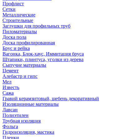
Профлист
Сетки
Металлические
Строительные
Заглушки для профильных труб
Пиломатериалы
Доска пола
Доска профилированная
Брус и рейка
Вагонка, Блок-хаус, Иммитация бруса
Штапики, плинтуса, уголки из дерева
Сыпучие материалы
Цемент
Алебастр и гипс
Мел
Известь
Сажа
Гравий керамзитовый, щебень декоративный
Изоляционные материалы
Лавсан
Полиэтилен
Трубная изоляция
Фольга
Гидроизоляция, мастика
Пленки