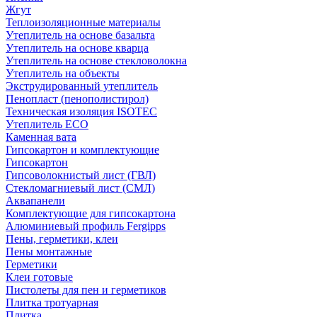
Жгут
Теплоизоляционные материалы
Утеплитель на основе базальта
Утеплитель на основе кварца
Утеплитель на основе стекловолокна
Утеплитель на объекты
Экструдированный утеплитель
Пенопласт (пенополистирол)
Техническая изоляция ISOTEC
Утеплитель ECO
Каменная вата
Гипсокартон и комплектующие
Гипсокартон
Гипсоволокнистый лист (ГВЛ)
Стекломагниевый лист (СМЛ)
Аквапанели
Комплектующие для гипсокартона
Алюминиевый профиль Fergipps
Пены, герметики, клеи
Пены монтажные
Герметики
Клеи готовые
Пистолеты для пен и герметиков
Плитка тротуарная
Плитка