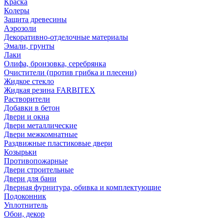
Краска
Колеры
Защита древесины
Аэрозоли
Декоративно-отделочные материалы
Эмали, грунты
Лаки
Олифа, бронзовка, серебрянка
Очистители (против грибка и плесени)
Жидкое стекло
Жидкая резина FARBITEX
Растворители
Добавки в бетон
Двери и окна
Двери металлические
Двери межкомнатные
Раздвижные пластиковые двери
Козырьки
Противопожарные
Двери строительные
Двери для бани
Дверная фурнитура, обивка и комплектующие
Подоконник
Уплотнитель
Обои, декор