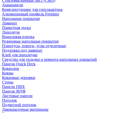
Стекломагниевый лист (СМЛ)
Аквапанели
Комплектующие для гипсокартона
Алюминиевый профиль Fergipps
Напольные покрытия
Ламинат
Паркетная доска
Линолеум
Виниловая плитка
Резиновые напольные покрытия
Плинтусы, пороги, углы отделочные
Подложка под ламинат
Клей для линолеума
Средства для укладки и ремонта напольных покрытий
Панели Quick Deck
Ковролин
Ковры
Ковровые дорожки
Стены
Панели ПВХ
Панели МДФ
Листовые панели
Потолок
Подвесной потолок
Лакокрасочные материалы