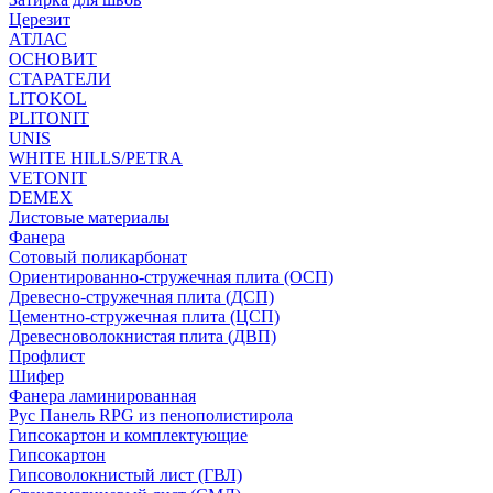
Церезит
АТЛАС
ОСНОВИТ
СТАРАТЕЛИ
LITOKOL
PLITONIT
UNIS
WHITE HILLS/PETRA
VETONIT
DEMEX
Листовые материалы
Фанера
Сотовый поликарбонат
Ориентированно-стружечная плита (ОСП)
Древесно-стружечная плита (ДСП)
Цементно-стружечная плита (ЦСП)
Древесноволокнистая плита (ДВП)
Профлист
Шифер
Фанера ламинированная
Рус Панель RPG из пенополистирола
Гипсокартон и комплектующие
Гипсокартон
Гипсоволокнистый лист (ГВЛ)