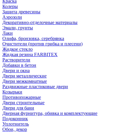
Краска
Колеры
Защита древесины
Аэрозоли
Декоративно-отделочные материалы
Эмали, грунты
Лаки
Олифа, бронзовка, серебрянка
Очистители (против грибка и плесени)
Жидкое стекло
Жидкая резина FARBITEX
Растворители
Добавки в бетон
Двери и окна
Двери металлические
Двери межкомнатные
Раздвижные пластиковые двери
Козырьки
Противопожарные
Двери строительные
Двери для бани
Дверная фурнитура, обивка и комплектующие
Подоконник
Уплотнитель
Обои, декор