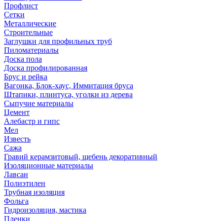
Профлист
Сетки
Металлические
Строительные
Заглушки для профильных труб
Пиломатериалы
Доска пола
Доска профилированная
Брус и рейка
Вагонка, Блок-хаус, Иммитация бруса
Штапики, плинтуса, уголки из дерева
Сыпучие материалы
Цемент
Алебастр и гипс
Мел
Известь
Сажа
Гравий керамзитовый, щебень декоративный
Изоляционные материалы
Лавсан
Полиэтилен
Трубная изоляция
Фольга
Гидроизоляция, мастика
Пленки