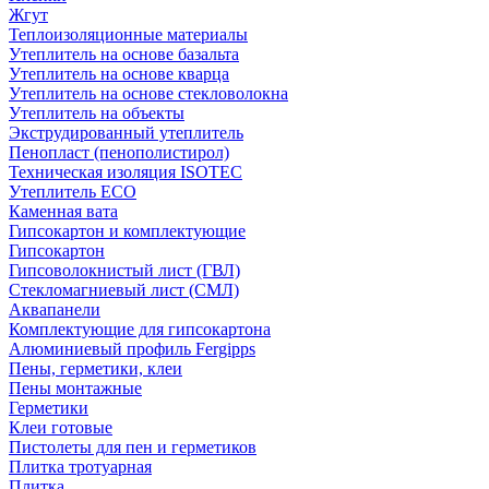
Жгут
Теплоизоляционные материалы
Утеплитель на основе базальта
Утеплитель на основе кварца
Утеплитель на основе стекловолокна
Утеплитель на объекты
Экструдированный утеплитель
Пенопласт (пенополистирол)
Техническая изоляция ISOTEC
Утеплитель ECO
Каменная вата
Гипсокартон и комплектующие
Гипсокартон
Гипсоволокнистый лист (ГВЛ)
Стекломагниевый лист (СМЛ)
Аквапанели
Комплектующие для гипсокартона
Алюминиевый профиль Fergipps
Пены, герметики, клеи
Пены монтажные
Герметики
Клеи готовые
Пистолеты для пен и герметиков
Плитка тротуарная
Плитка