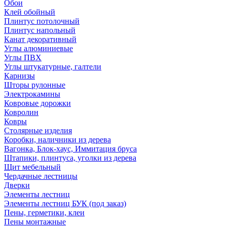
Обои
Клей обойный
Плинтус потолочный
Плинтус напольный
Канат декоративный
Углы алюминиевые
Углы ПВХ
Углы штукатурные, галтели
Карнизы
Шторы рулонные
Электрокамины
Ковровые дорожки
Ковролин
Ковры
Столярные изделия
Коробки, наличники из дерева
Вагонка, Блок-хаус, Иммитация бруса
Штапики, плинтуса, уголки из дерева
Щит мебельный
Чердачные лестницы
Дверки
Элементы лестниц
Элементы лестниц БУК (под заказ)
Пены, герметики, клеи
Пены монтажные