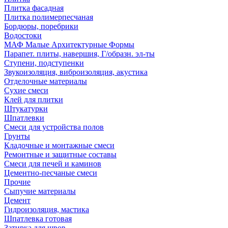
Плитка фасадная
Плитка полимерпесчаная
Бордюры, поребрики
Водостоки
МАФ Малые Архитектурные Формы
Парапет. плиты, навершия, Г/образн. эл-ты
Ступени, подступенки
Звукоизоляция, виброизоляция, акустика
Отделочные материалы
Сухие смеси
Клей для плитки
Штукатурки
Шпатлевки
Смеси для устройства полов
Грунты
Кладочные и монтажные смеси
Ремонтные и защитные составы
Смеси для печей и каминов
Цементно-песчаные смеси
Прочие
Сыпучие материалы
Цемент
Гидроизоляция, мастика
Шпатлевка готовая
Затирка для швов