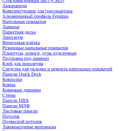
Стекломагниевый лист (СМЛ)
Аквапанели
Комплектующие для гипсокартона
Алюминиевый профиль Fergipps
Напольные покрытия
Ламинат
Паркетная доска
Линолеум
Виниловая плитка
Резиновые напольные покрытия
Плинтусы, пороги, углы отделочные
Подложка под ламинат
Клей для линолеума
Средства для укладки и ремонта напольных покрытий
Панели Quick Deck
Ковролин
Ковры
Ковровые дорожки
Стены
Панели ПВХ
Панели МДФ
Листовые панели
Потолок
Подвесной потолок
Лакокрасочные материалы