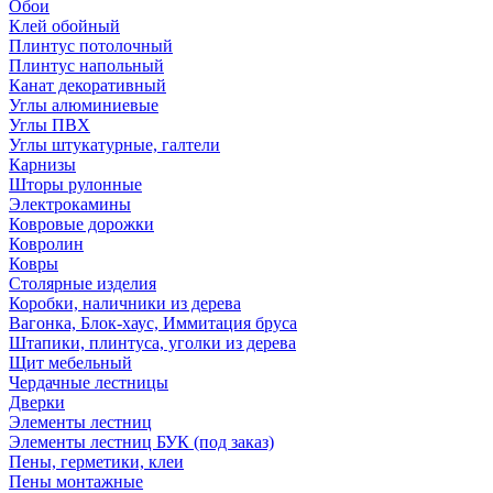
Обои
Клей обойный
Плинтус потолочный
Плинтус напольный
Канат декоративный
Углы алюминиевые
Углы ПВХ
Углы штукатурные, галтели
Карнизы
Шторы рулонные
Электрокамины
Ковровые дорожки
Ковролин
Ковры
Столярные изделия
Коробки, наличники из дерева
Вагонка, Блок-хаус, Иммитация бруса
Штапики, плинтуса, уголки из дерева
Щит мебельный
Чердачные лестницы
Дверки
Элементы лестниц
Элементы лестниц БУК (под заказ)
Пены, герметики, клеи
Пены монтажные