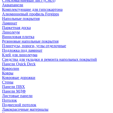
Стекломагниевый лист (СМЛ)
Аквапанели
Комплектующие для гипсокартона
Алюминиевый профиль Fergipps
Напольные покрытия
Ламинат
Паркетная доска
Линолеум
Виниловая плитка
Резиновые напольные покрытия
Плинтусы, пороги, углы отделочные
Подложка под ламинат
Клей для линолеума
Средства для укладки и ремонта напольных покрытий
Панели Quick Deck
Ковролин
Ковры
Ковровые дорожки
Стены
Панели ПВХ
Панели МДФ
Листовые панели
Потолок
Подвесной потолок
Лакокрасочные материалы