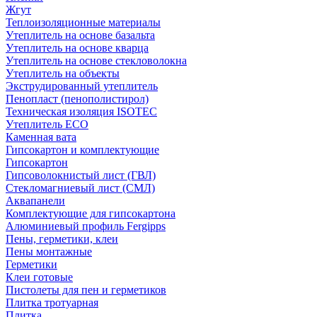
Жгут
Теплоизоляционные материалы
Утеплитель на основе базальта
Утеплитель на основе кварца
Утеплитель на основе стекловолокна
Утеплитель на объекты
Экструдированный утеплитель
Пенопласт (пенополистирол)
Техническая изоляция ISOTEC
Утеплитель ECO
Каменная вата
Гипсокартон и комплектующие
Гипсокартон
Гипсоволокнистый лист (ГВЛ)
Стекломагниевый лист (СМЛ)
Аквапанели
Комплектующие для гипсокартона
Алюминиевый профиль Fergipps
Пены, герметики, клеи
Пены монтажные
Герметики
Клеи готовые
Пистолеты для пен и герметиков
Плитка тротуарная
Плитка