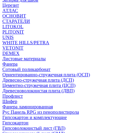
Церезит
АТЛАС
ОСНОВИТ
СТАРАТЕЛИ
LITOKOL
PLITONIT
UNIS
WHITE HILLS/PETRA
VETONIT
DEMEX
Листовые материалы
Фанера
Сотовый поликарбонат
Ориентированно-стружечная плита (ОСП)
Древесно-стружечная плита (ДСП)
Цементно-стружечная плита (ЦСП)
Древесноволокнистая плита (ДВП)
Профлист
Шифер
Фанера ламинированная
Рус Панель RPG из пенополистирола
Гипсокартон и комплектующие
Гипсокартон
Гипсоволокнистый лист (ГВЛ)