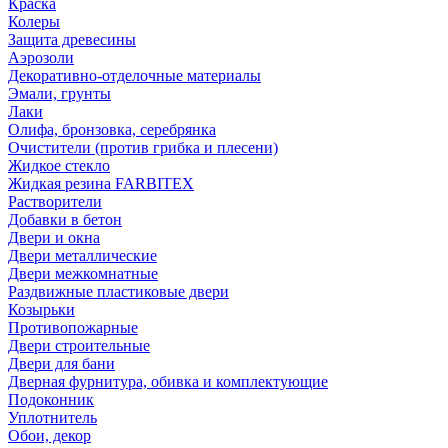
Краска
Колеры
Защита древесины
Аэрозоли
Декоративно-отделочные материалы
Эмали, грунты
Лаки
Олифа, бронзовка, серебрянка
Очистители (против грибка и плесени)
Жидкое стекло
Жидкая резина FARBITEX
Растворители
Добавки в бетон
Двери и окна
Двери металлические
Двери межкомнатные
Раздвижные пластиковые двери
Козырьки
Противопожарные
Двери строительные
Двери для бани
Дверная фурнитура, обивка и комплектующие
Подоконник
Уплотнитель
Обои, декор