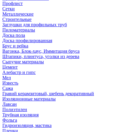
Профлист
Сетки
Металлические
Строительные
Заглушки для профильных труб
Пиломатериалы
Доска пола
Доска профилированная
Брус и рейка
Вагонка, Блок-хаус, Иммитация бруса
Штапики, плинтуса, уголки из дерева
Сыпучие материалы
Цемент
Алебастр и гипс
Мел
Известь
Сажа
Гравий керамзитовый, щебень декоративный
Изоляционные материалы
Лавсан
Полиэтилен
Трубная изоляция
Фольга
Гидроизоляция, мастика
Пленки