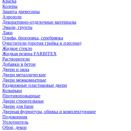
Краска
Колеры
Защита древесины
Аэрозоли
Декоративно-отделочные материалы
Эмали, грунты
Лаки
Олифа, бронзовка, серебрянка
Очистители (против грибка и плесени)
Жидкое стекло
Жидкая резина FARBITEX
Растворители
Добавки в бетон
Двери и окна
Двери металлические
Двери межкомнатные
Раздвижные пластиковые двери
Козырьки
Противопожарные
Двери строительные
Двери для бани
Дверная фурнитура, обивка и комплектующие
Подоконник
Уплотнитель
Обои, декор