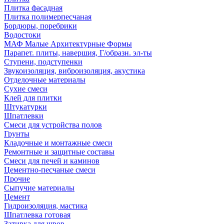
Плитка фасадная
Плитка полимерпесчаная
Бордюры, поребрики
Водостоки
МАФ Малые Архитектурные Формы
Парапет. плиты, навершия, Г/образн. эл-ты
Ступени, подступенки
Звукоизоляция, виброизоляция, акустика
Отделочные материалы
Сухие смеси
Клей для плитки
Штукатурки
Шпатлевки
Смеси для устройства полов
Грунты
Кладочные и монтажные смеси
Ремонтные и защитные составы
Смеси для печей и каминов
Цементно-песчаные смеси
Прочие
Сыпучие материалы
Цемент
Гидроизоляция, мастика
Шпатлевка готовая
Затирка для швов