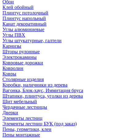
Обои
Клей обойный
Плинтус потолочный
Плинтус напольный
Канат декоративный
Углы алюминиевые
Углы ПВХ
Углы штукатурные, галтели
Карнизы
Шторы рулонные
Электрокамины
Ковровые дорожки
Ковролин
Ковры
Столярные изделия
Коробки, наличники из дерева
Вагонка, Блок-хаус, Иммитация бруса
Штапики, плинтуса, уголки из дерева
Щит мебельный
Чердачные лестницы
Дверки
Элементы лестниц
Элементы лестниц БУК (под заказ)
Пены, герметики, клеи
Пены монтажные