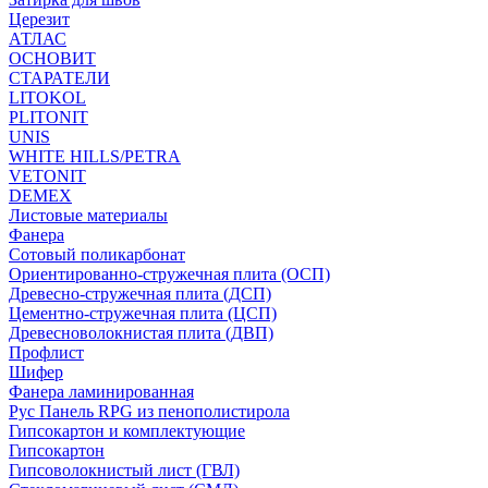
Церезит
АТЛАС
ОСНОВИТ
СТАРАТЕЛИ
LITOKOL
PLITONIT
UNIS
WHITE HILLS/PETRA
VETONIT
DEMEX
Листовые материалы
Фанера
Сотовый поликарбонат
Ориентированно-стружечная плита (ОСП)
Древесно-стружечная плита (ДСП)
Цементно-стружечная плита (ЦСП)
Древесноволокнистая плита (ДВП)
Профлист
Шифер
Фанера ламинированная
Рус Панель RPG из пенополистирола
Гипсокартон и комплектующие
Гипсокартон
Гипсоволокнистый лист (ГВЛ)