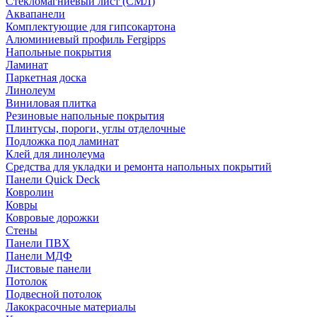
Стекломагниевый лист (СМЛ)
Аквапанели
Комплектующие для гипсокартона
Алюминиевый профиль Fergipps
Напольные покрытия
Ламинат
Паркетная доска
Линолеум
Виниловая плитка
Резиновые напольные покрытия
Плинтусы, пороги, углы отделочные
Подложка под ламинат
Клей для линолеума
Средства для укладки и ремонта напольных покрытий
Панели Quick Deck
Ковролин
Ковры
Ковровые дорожки
Стены
Панели ПВХ
Панели МДФ
Листовые панели
Потолок
Подвесной потолок
Лакокрасочные материалы