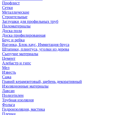
Профлист
Сетки
Металлические
Строительные
Заглушки для профильных труб
Пиломатериалы
Доска пола
Доска профилированная
Брус и рейка
Вагонка, Блок-хаус, Иммитация бруса
Штапики, плинтуса, уголки из дерева
Сыпучие материалы
Цемент
Алебастр и гипс
Мел
Известь
Сажа
Гравий керамзитовый, щебень декоративный
Изоляционные материалы
Лавсан
Полиэтилен
Трубная изоляция
Фольга
Гидроизоляция, мастика
Пленки