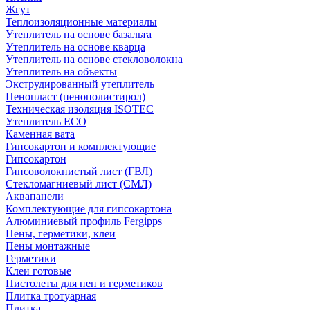
Жгут
Теплоизоляционные материалы
Утеплитель на основе базальта
Утеплитель на основе кварца
Утеплитель на основе стекловолокна
Утеплитель на объекты
Экструдированный утеплитель
Пенопласт (пенополистирол)
Техническая изоляция ISOTEC
Утеплитель ECO
Каменная вата
Гипсокартон и комплектующие
Гипсокартон
Гипсоволокнистый лист (ГВЛ)
Стекломагниевый лист (СМЛ)
Аквапанели
Комплектующие для гипсокартона
Алюминиевый профиль Fergipps
Пены, герметики, клеи
Пены монтажные
Герметики
Клеи готовые
Пистолеты для пен и герметиков
Плитка тротуарная
Плитка