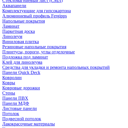
Стекломагниевый лист (СМЛ)
Аквапанели
Комплектующие для гипсокартона
Алюминиевый профиль Fergipps
Напольные покрытия
Ламинат
Паркетная доска
Линолеум
Виниловая плитка
Резиновые напольные покрытия
Плинтусы, пороги, углы отделочные
Подложка под ламинат
Клей для линолеума
Средства для укладки и ремонта напольных покрытий
Панели Quick Deck
Ковролин
Ковры
Ковровые дорожки
Стены
Панели ПВХ
Панели МДФ
Листовые панели
Потолок
Подвесной потолок
Лакокрасочные материалы