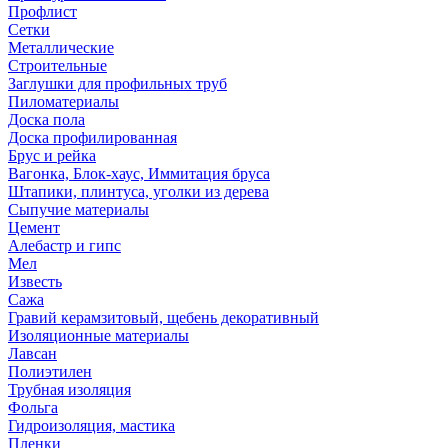
Профлист
Сетки
Металлические
Строительные
Заглушки для профильных труб
Пиломатериалы
Доска пола
Доска профилированная
Брус и рейка
Вагонка, Блок-хаус, Иммитация бруса
Штапики, плинтуса, уголки из дерева
Сыпучие материалы
Цемент
Алебастр и гипс
Мел
Известь
Сажа
Гравий керамзитовый, щебень декоративный
Изоляционные материалы
Лавсан
Полиэтилен
Трубная изоляция
Фольга
Гидроизоляция, мастика
Пленки