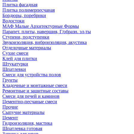
Плитка фасадная
Плитка полимерпесчаная
Бордюры, поребрики
Водостоки
МАФ Малые Архитектурные Формы
Парапет. плиты, навершия, Г/образн. эл-ты
Ступени, подступенки
Звукоизоляция, виброизоляция, акустика
Отделочные материалы
Сухие смеси
Клей для плитки
Штукатурки
Шпатлевки
Смеси для устройства полов
Грунты
Кладочные и монтажные смеси
Ремонтные и защитные составы
Смеси для печей и каминов
Цементно-песчаные смеси
Прочие
Сыпучие материалы
Цемент
Гидроизоляция, мастика
Шпатлевка готовая
Затирка для швов