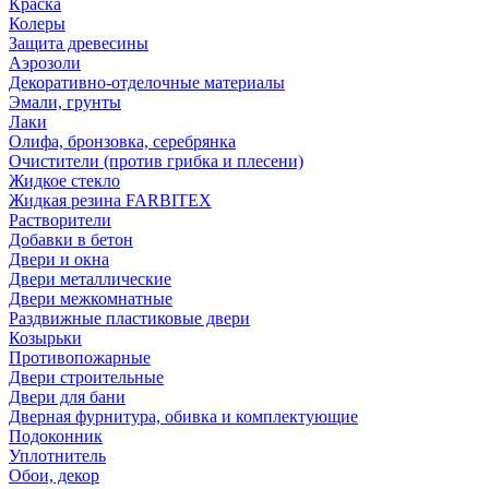
Краска
Колеры
Защита древесины
Аэрозоли
Декоративно-отделочные материалы
Эмали, грунты
Лаки
Олифа, бронзовка, серебрянка
Очистители (против грибка и плесени)
Жидкое стекло
Жидкая резина FARBITEX
Растворители
Добавки в бетон
Двери и окна
Двери металлические
Двери межкомнатные
Раздвижные пластиковые двери
Козырьки
Противопожарные
Двери строительные
Двери для бани
Дверная фурнитура, обивка и комплектующие
Подоконник
Уплотнитель
Обои, декор