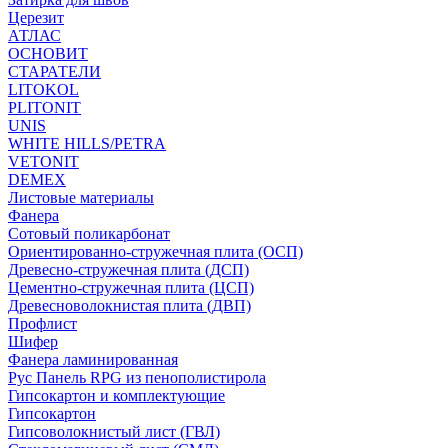
Церезит
АТЛАС
ОСНОВИТ
СТАРАТЕЛИ
LITOKOL
PLITONIT
UNIS
WHITE HILLS/PETRA
VETONIT
DEMEX
Листовые материалы
Фанера
Сотовый поликарбонат
Ориентированно-стружечная плита (ОСП)
Древесно-стружечная плита (ДСП)
Цементно-стружечная плита (ЦСП)
Древесноволокнистая плита (ДВП)
Профлист
Шифер
Фанера ламинированная
Рус Панель RPG из пенополистирола
Гипсокартон и комплектующие
Гипсокартон
Гипсоволокнистый лист (ГВЛ)