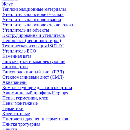
Жгут
Теплоизоляционные материалы
Утеплитель на основе базальта
Утеплитель на основе кварца
Утеплитель на основе стекловолокна
Утеплитель на объекты
Экструдированный утеплитель
Пенопласт (пенополистирол)
Техническая изоляция ISOTEC
Утеплитель ECO
Каменная вата
Гипсокартон и комплектующие
Гипсокартон
Гипсоволокнистый лист (ГВЛ)
Стекломагниевый лист (СМЛ)
Аквапанели
Комплектующие для гипсокартона
Алюминиевый профиль Fergipps
Пены, герметики, клеи
Пены монтажные
Герметики
Клеи готовые
Пистолеты для пен и герметиков
Плитка тротуарная
Плитка