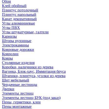
Обои
Клей обойный
Плинтус потолочный
Плинтус напольный
Канат декоративный
Углы алюминиевые
Углы ПВХ
Углы штукатурные, галтели
Карнизы
Шторы рулонные
Электрокамины
Ковровые дорожки
Ковролин
Ковры
Столярные изделия
Коробки, наличники из дерева
Вагонка, Блок-хаус, Иммитация бруса
Штапики, плинтуса, уголки из дерева
Щит мебельный
Чердачные лестницы
Дверки
Элементы лестниц
Элементы лестниц БУК (под заказ)
Пены, герметики, клеи
Пены монтажные