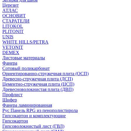
Церезит
АТЛАС
ОСНОВИТ
СТАРАТЕЛИ
LITOKOL
PLITONIT
UNIS
WHITE HILLS/PETRA
VETONIT
DEMEX
Листовые материалы
Фанера
Сотовый поликарбонат
Ориентированно-стружечная плита (ОСП)
Древесно-стружечная плита (ДСП)
Цементно-стружечная плита (ЦСП)
Древесноволокнистая плита (ДВП)
Профлист
Шифер
Фанера ламинированная
Рус Панель RPG из пенополистирола
Гипсокартон и комплектующие
Гипсокартон
Гипсоволокнистый лист (ГВЛ)