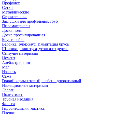
Профлист
Сетки
Металлические
Строительные
Заглушки для профильных труб
Пиломатериалы
Доска пола
Доска профилированная
Брус и рейка
Вагонка, Блок-хаус, Иммитация бруса
Штапики, плинтуса, уголки из дерева
Сыпучие материалы
Цемент
Алебастр и гипс
Мел
Известь
Сажа
Гравий керамзитовый, щебень декоративный
Изоляционные материалы
Лавсан
Полиэтилен
Трубная изоляция
Фольга
Гидроизоляция, мастика
Пленки