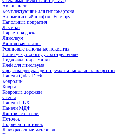
Стекломагниевый лист (СМЛ)
Аквапанели
Комплектующие для гипсокартона
Алюминиевый профиль Fergipps
Напольные покрытия
Ламинат
Паркетная доска
Линолеум
Виниловая плитка
Резиновые напольные покрытия
Плинтусы, пороги, углы отделочные
Подложка под ламинат
Клей для линолеума
Средства для укладки и ремонта напольных покрытий
Панели Quick Deck
Ковролин
Ковры
Ковровые дорожки
Стены
Панели ПВХ
Панели МДФ
Листовые панели
Потолок
Подвесной потолок
Лакокрасочные материалы