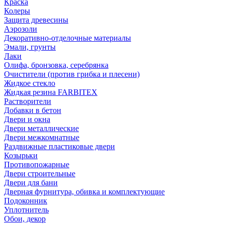
Краска
Колеры
Защита древесины
Аэрозоли
Декоративно-отделочные материалы
Эмали, грунты
Лаки
Олифа, бронзовка, серебрянка
Очистители (против грибка и плесени)
Жидкое стекло
Жидкая резина FARBITEX
Растворители
Добавки в бетон
Двери и окна
Двери металлические
Двери межкомнатные
Раздвижные пластиковые двери
Козырьки
Противопожарные
Двери строительные
Двери для бани
Дверная фурнитура, обивка и комплектующие
Подоконник
Уплотнитель
Обои, декор