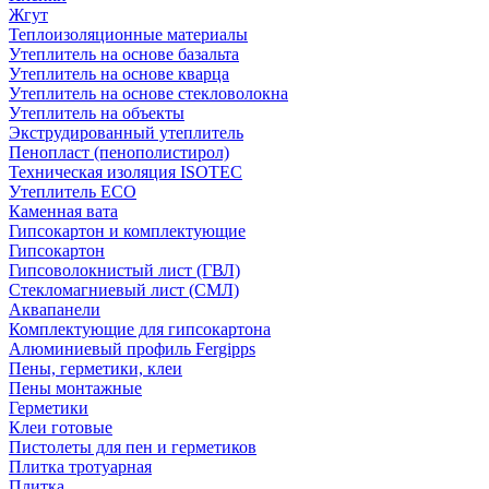
Жгут
Теплоизоляционные материалы
Утеплитель на основе базальта
Утеплитель на основе кварца
Утеплитель на основе стекловолокна
Утеплитель на объекты
Экструдированный утеплитель
Пенопласт (пенополистирол)
Техническая изоляция ISOTEC
Утеплитель ECO
Каменная вата
Гипсокартон и комплектующие
Гипсокартон
Гипсоволокнистый лист (ГВЛ)
Стекломагниевый лист (СМЛ)
Аквапанели
Комплектующие для гипсокартона
Алюминиевый профиль Fergipps
Пены, герметики, клеи
Пены монтажные
Герметики
Клеи готовые
Пистолеты для пен и герметиков
Плитка тротуарная
Плитка