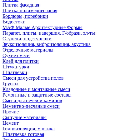
Плитка фасадная
Плитка полимерпесчаная
Бордюры, поребрики
Водостоки
МАФ Малые Архитектурные Формы
Парапет. плиты, навершия, Г/образн. эл-ты
Ступени, подступенки
Звукоизоляция, виброизоляция, акустика
Отделочные материалы
Сухие смеси
Клей для плитки
Штукатурки
Шпатлевки
Смеси для устройства полов
Грунты
Кладочные и монтажные смеси
Ремонтные и защитные составы
Смеси для печей и каминов
Цементно-песчаные смеси
Прочие
Сыпучие материалы
Цемент
Гидроизоляция, мастика
Шпатлевка готовая
Затирка для швов