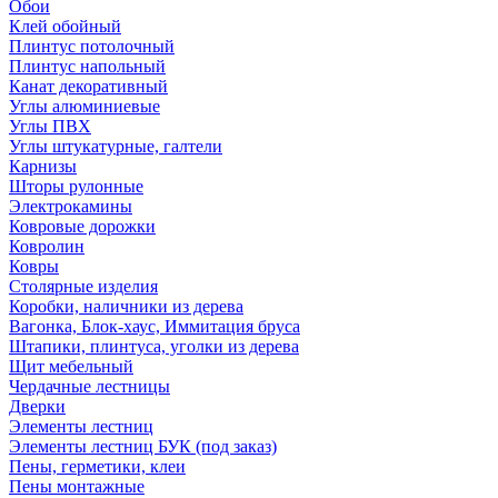
Обои
Клей обойный
Плинтус потолочный
Плинтус напольный
Канат декоративный
Углы алюминиевые
Углы ПВХ
Углы штукатурные, галтели
Карнизы
Шторы рулонные
Электрокамины
Ковровые дорожки
Ковролин
Ковры
Столярные изделия
Коробки, наличники из дерева
Вагонка, Блок-хаус, Иммитация бруса
Штапики, плинтуса, уголки из дерева
Щит мебельный
Чердачные лестницы
Дверки
Элементы лестниц
Элементы лестниц БУК (под заказ)
Пены, герметики, клеи
Пены монтажные