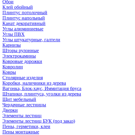
Обои
Клей обойный
Плинтус потолочный
Плинтус напольный
Канат декоративный
Углы алюминиевые
Углы ПВХ
Углы штукатурные, галтели
Карнизы
Шторы рулонные
Электрокамины
Ковровые дорожки
Ковролин
Ковры
Столярные изделия
Коробки, наличники из дерева
Вагонка, Блок-хаус, Иммитация бруса
Штапики, плинтуса, уголки из дерева
Щит мебельный
Чердачные лестницы
Дверки
Элементы лестниц
Элементы лестниц БУК (под заказ)
Пены, герметики, клеи
Пены монтажные