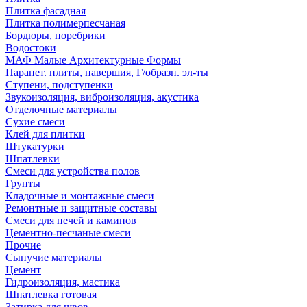
Плитка фасадная
Плитка полимерпесчаная
Бордюры, поребрики
Водостоки
МАФ Малые Архитектурные Формы
Парапет. плиты, навершия, Г/образн. эл-ты
Ступени, подступенки
Звукоизоляция, виброизоляция, акустика
Отделочные материалы
Сухие смеси
Клей для плитки
Штукатурки
Шпатлевки
Смеси для устройства полов
Грунты
Кладочные и монтажные смеси
Ремонтные и защитные составы
Смеси для печей и каминов
Цементно-песчаные смеси
Прочие
Сыпучие материалы
Цемент
Гидроизоляция, мастика
Шпатлевка готовая
Затирка для швов