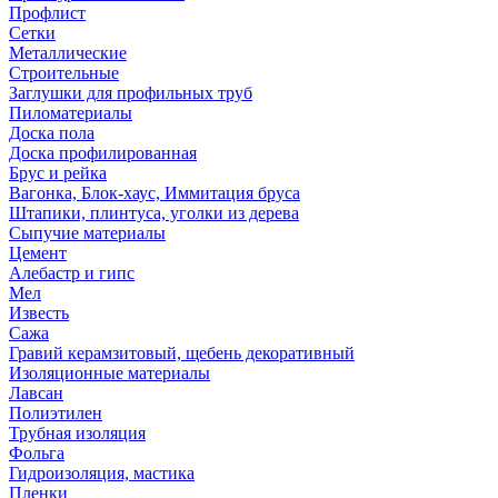
Профлист
Сетки
Металлические
Строительные
Заглушки для профильных труб
Пиломатериалы
Доска пола
Доска профилированная
Брус и рейка
Вагонка, Блок-хаус, Иммитация бруса
Штапики, плинтуса, уголки из дерева
Сыпучие материалы
Цемент
Алебастр и гипс
Мел
Известь
Сажа
Гравий керамзитовый, щебень декоративный
Изоляционные материалы
Лавсан
Полиэтилен
Трубная изоляция
Фольга
Гидроизоляция, мастика
Пленки