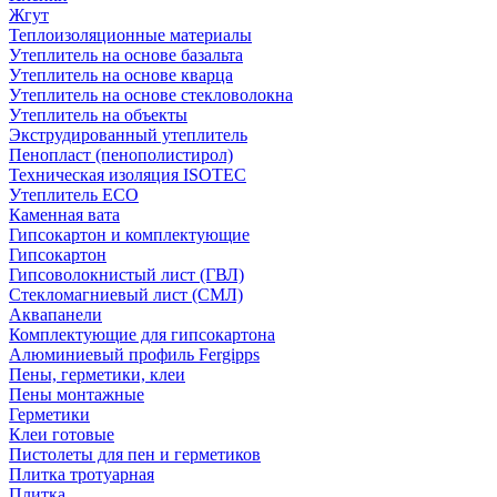
Жгут
Теплоизоляционные материалы
Утеплитель на основе базальта
Утеплитель на основе кварца
Утеплитель на основе стекловолокна
Утеплитель на объекты
Экструдированный утеплитель
Пенопласт (пенополистирол)
Техническая изоляция ISOTEC
Утеплитель ECO
Каменная вата
Гипсокартон и комплектующие
Гипсокартон
Гипсоволокнистый лист (ГВЛ)
Стекломагниевый лист (СМЛ)
Аквапанели
Комплектующие для гипсокартона
Алюминиевый профиль Fergipps
Пены, герметики, клеи
Пены монтажные
Герметики
Клеи готовые
Пистолеты для пен и герметиков
Плитка тротуарная
Плитка