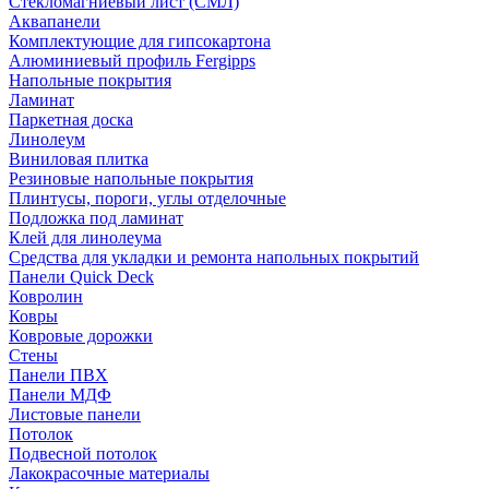
Стекломагниевый лист (СМЛ)
Аквапанели
Комплектующие для гипсокартона
Алюминиевый профиль Fergipps
Напольные покрытия
Ламинат
Паркетная доска
Линолеум
Виниловая плитка
Резиновые напольные покрытия
Плинтусы, пороги, углы отделочные
Подложка под ламинат
Клей для линолеума
Средства для укладки и ремонта напольных покрытий
Панели Quick Deck
Ковролин
Ковры
Ковровые дорожки
Стены
Панели ПВХ
Панели МДФ
Листовые панели
Потолок
Подвесной потолок
Лакокрасочные материалы