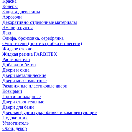
Краска
Колеры
Защита древесины
Аэрозоли
Декоративно-отделочные материалы
Эмали, грунты
Лаки
Олифа, бронзовка, серебрянка
Очистители (против грибка и плесени)
Жидкое стекло
Жидкая резина FARBITEX
Растворители
Добавки в бетон
Двери и окна
Двери металлические
Двери межкомнатные
Раздвижные пластиковые двери
Козырьки
Противопожарные
Двери строительные
Двери для бани
Дверная фурнитура, обивка и комплектующие
Подоконник
Уплотнитель
Обои, декор