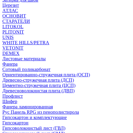
Церезит
АТЛАС
ОСНОВИТ
СТАРАТЕЛИ
LITOKOL
PLITONIT
UNIS
WHITE HILLS/PETRA
VETONIT
DEMEX
Листовые материалы
Фанера
Сотовый поликарбонат
Ориентированно-стружечная плита (ОСП)
Древесно-стружечная плита (ДСП)
Цементно-стружечная плита (ЦСП)
Древесноволокнистая плита (ДВП)
Профлист
Шифер
Фанера ламинированная
Рус Панель RPG из пенополистирола
Гипсокартон и комплектующие
Гипсокартон
Гипсоволокнистый лист (ГВЛ)