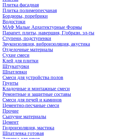
Плитка фасадная
Плитка полимерпесчаная
Бордюры, поребрики
Водостоки
МАФ Малые Архитектурные Формы
Парапет. плиты, навершия, Г/образн. эл-ты
Ступени, подступенки
Звукоизоляция, виброизоляция, акустика
Отделочные материалы
Сухие смеси
Клей для плитки
Штукатурки
Шпатлевки
Смеси для устройства полов
Грунты
Кладочные и монтажные смеси
Ремонтные и защитные составы
Смеси для печей и каминов
Цементно-песчаные смеси
Прочие
Сыпучие материалы
Цемент
Гидроизоляция, мастика
Шпатлевка готовая
Затирка для швов