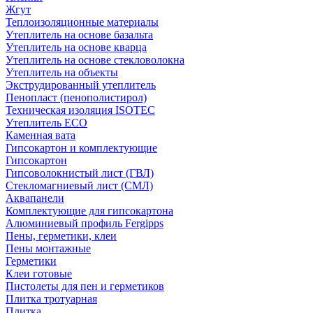
Жгут
Теплоизоляционные материалы
Утеплитель на основе базальта
Утеплитель на основе кварца
Утеплитель на основе стекловолокна
Утеплитель на объекты
Экструдированный утеплитель
Пенопласт (пенополистирол)
Техническая изоляция ISOTEC
Утеплитель ECO
Каменная вата
Гипсокартон и комплектующие
Гипсокартон
Гипсоволокнистый лист (ГВЛ)
Стекломагниевый лист (СМЛ)
Аквапанели
Комплектующие для гипсокартона
Алюминиевый профиль Fergipps
Пены, герметики, клеи
Пены монтажные
Герметики
Клеи готовые
Пистолеты для пен и герметиков
Плитка тротуарная
Плитка