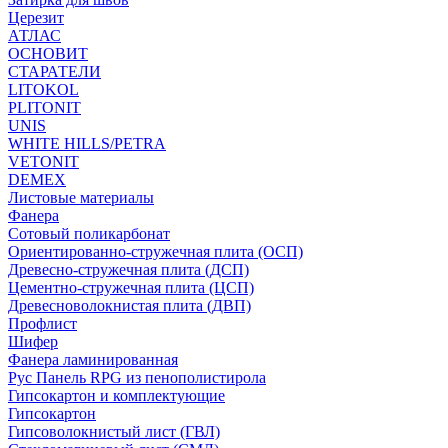
Церезит
АТЛАС
ОСНОВИТ
СТАРАТЕЛИ
LITOKOL
PLITONIT
UNIS
WHITE HILLS/PETRA
VETONIT
DEMEX
Листовые материалы
Фанера
Сотовый поликарбонат
Ориентированно-стружечная плита (ОСП)
Древесно-стружечная плита (ДСП)
Цементно-стружечная плита (ЦСП)
Древесноволокнистая плита (ДВП)
Профлист
Шифер
Фанера ламинированная
Рус Панель RPG из пенополистирола
Гипсокартон и комплектующие
Гипсокартон
Гипсоволокнистый лист (ГВЛ)