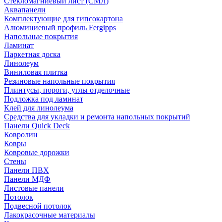
Стекломагниевый лист (СМЛ)
Аквапанели
Комплектующие для гипсокартона
Алюминиевый профиль Fergipps
Напольные покрытия
Ламинат
Паркетная доска
Линолеум
Виниловая плитка
Резиновые напольные покрытия
Плинтусы, пороги, углы отделочные
Подложка под ламинат
Клей для линолеума
Средства для укладки и ремонта напольных покрытий
Панели Quick Deck
Ковролин
Ковры
Ковровые дорожки
Стены
Панели ПВХ
Панели МДФ
Листовые панели
Потолок
Подвесной потолок
Лакокрасочные материалы