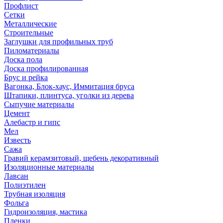
Профлист
Сетки
Металлические
Строительные
Заглушки для профильных труб
Пиломатериалы
Доска пола
Доска профилированная
Брус и рейка
Вагонка, Блок-хаус, Иммитация бруса
Штапики, плинтуса, уголки из дерева
Сыпучие материалы
Цемент
Алебастр и гипс
Мел
Известь
Сажа
Гравий керамзитовый, щебень декоративный
Изоляционные материалы
Лавсан
Полиэтилен
Трубная изоляция
Фольга
Гидроизоляция, мастика
Пленки