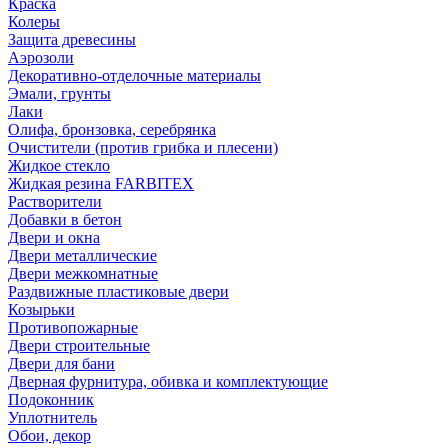
Краска
Колеры
Защита древесины
Аэрозоли
Декоративно-отделочные материалы
Эмали, грунты
Лаки
Олифа, бронзовка, серебрянка
Очистители (против грибка и плесени)
Жидкое стекло
Жидкая резина FARBITEX
Растворители
Добавки в бетон
Двери и окна
Двери металлические
Двери межкомнатные
Раздвижные пластиковые двери
Козырьки
Противопожарные
Двери строительные
Двери для бани
Дверная фурнитура, обивка и комплектующие
Подоконник
Уплотнитель
Обои, декор