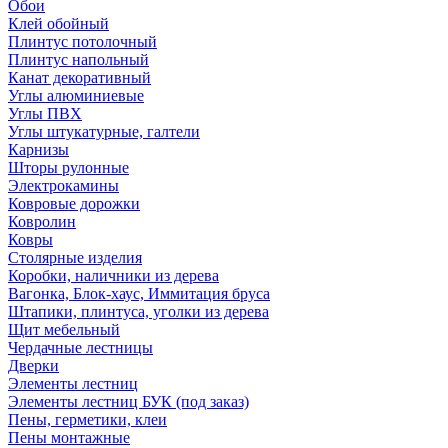
Обои
Клей обойный
Плинтус потолочный
Плинтус напольный
Канат декоративный
Углы алюминиевые
Углы ПВХ
Углы штукатурные, галтели
Карнизы
Шторы рулонные
Электрокамины
Ковровые дорожки
Ковролин
Ковры
Столярные изделия
Коробки, наличники из дерева
Вагонка, Блок-хаус, Иммитация бруса
Штапики, плинтуса, уголки из дерева
Щит мебельный
Чердачные лестницы
Дверки
Элементы лестниц
Элементы лестниц БУК (под заказ)
Пены, герметики, клеи
Пены монтажные