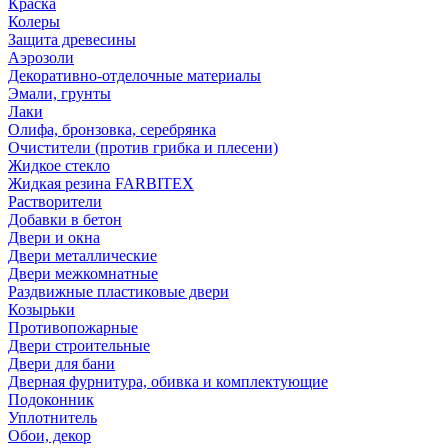
Краска
Колеры
Защита древесины
Аэрозоли
Декоративно-отделочные материалы
Эмали, грунты
Лаки
Олифа, бронзовка, серебрянка
Очистители (против грибка и плесени)
Жидкое стекло
Жидкая резина FARBITEX
Растворители
Добавки в бетон
Двери и окна
Двери металлические
Двери межкомнатные
Раздвижные пластиковые двери
Козырьки
Противопожарные
Двери строительные
Двери для бани
Дверная фурнитура, обивка и комплектующие
Подоконник
Уплотнитель
Обои, декор