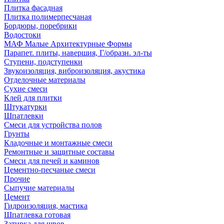
Плитка фасадная
Плитка полимерпесчаная
Бордюры, поребрики
Водостоки
МАФ Малые Архитектурные Формы
Парапет. плиты, навершия, Г/образн. эл-ты
Ступени, подступенки
Звукоизоляция, виброизоляция, акустика
Отделочные материалы
Сухие смеси
Клей для плитки
Штукатурки
Шпатлевки
Смеси для устройства полов
Грунты
Кладочные и монтажные смеси
Ремонтные и защитные составы
Смеси для печей и каминов
Цементно-песчаные смеси
Прочие
Сыпучие материалы
Цемент
Гидроизоляция, мастика
Шпатлевка готовая
Затирка для швов