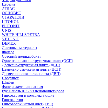
Церезит
АТЛАС
ОСНОВИТ
СТАРАТЕЛИ
LITOKOL
PLITONIT
UNIS
WHITE HILLS/PETRA
VETONIT
DEMEX
Листовые материалы
Фанера
Сотовый поликарбонат
Ориентированно-стружечная плита (ОСП)
Древесно-стружечная плита (ДСП)
Цементно-стружечная плита (ЦСП)
Древесноволокнистая плита (ДВП)
Профлист
Шифер
Фанера ламинированная
Рус Панель RPG из пенополистирола
Гипсокартон и комплектующие
Гипсокартон
Гипсоволокнистый лист (ГВЛ)