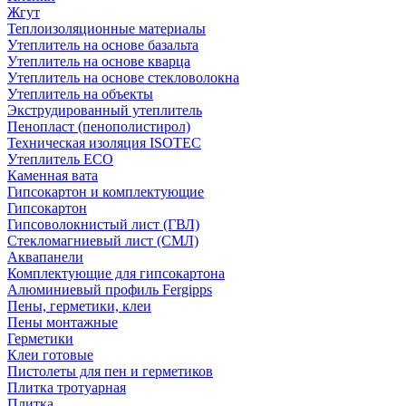
Жгут
Теплоизоляционные материалы
Утеплитель на основе базальта
Утеплитель на основе кварца
Утеплитель на основе стекловолокна
Утеплитель на объекты
Экструдированный утеплитель
Пенопласт (пенополистирол)
Техническая изоляция ISOTEC
Утеплитель ECO
Каменная вата
Гипсокартон и комплектующие
Гипсокартон
Гипсоволокнистый лист (ГВЛ)
Стекломагниевый лист (СМЛ)
Аквапанели
Комплектующие для гипсокартона
Алюминиевый профиль Fergipps
Пены, герметики, клеи
Пены монтажные
Герметики
Клеи готовые
Пистолеты для пен и герметиков
Плитка тротуарная
Плитка