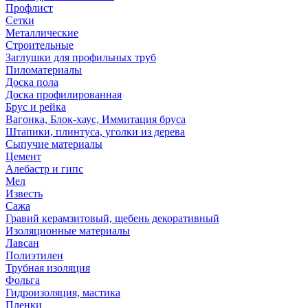
Профлист
Сетки
Металлические
Строительные
Заглушки для профильных труб
Пиломатериалы
Доска пола
Доска профилированная
Брус и рейка
Вагонка, Блок-хаус, Иммитация бруса
Штапики, плинтуса, уголки из дерева
Сыпучие материалы
Цемент
Алебастр и гипс
Мел
Известь
Сажа
Гравий керамзитовый, щебень декоративный
Изоляционные материалы
Лавсан
Полиэтилен
Трубная изоляция
Фольга
Гидроизоляция, мастика
Пленки