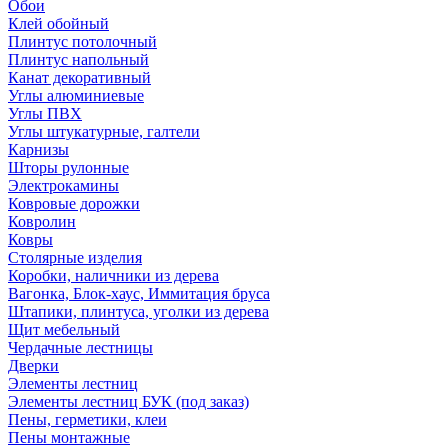
Обои
Клей обойный
Плинтус потолочный
Плинтус напольный
Канат декоративный
Углы алюминиевые
Углы ПВХ
Углы штукатурные, галтели
Карнизы
Шторы рулонные
Электрокамины
Ковровые дорожки
Ковролин
Ковры
Столярные изделия
Коробки, наличники из дерева
Вагонка, Блок-хаус, Иммитация бруса
Штапики, плинтуса, уголки из дерева
Щит мебельный
Чердачные лестницы
Дверки
Элементы лестниц
Элементы лестниц БУК (под заказ)
Пены, герметики, клеи
Пены монтажные