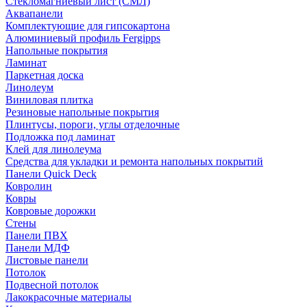
Стекломагниевый лист (СМЛ)
Аквапанели
Комплектующие для гипсокартона
Алюминиевый профиль Fergipps
Напольные покрытия
Ламинат
Паркетная доска
Линолеум
Виниловая плитка
Резиновые напольные покрытия
Плинтусы, пороги, углы отделочные
Подложка под ламинат
Клей для линолеума
Средства для укладки и ремонта напольных покрытий
Панели Quick Deck
Ковролин
Ковры
Ковровые дорожки
Стены
Панели ПВХ
Панели МДФ
Листовые панели
Потолок
Подвесной потолок
Лакокрасочные материалы