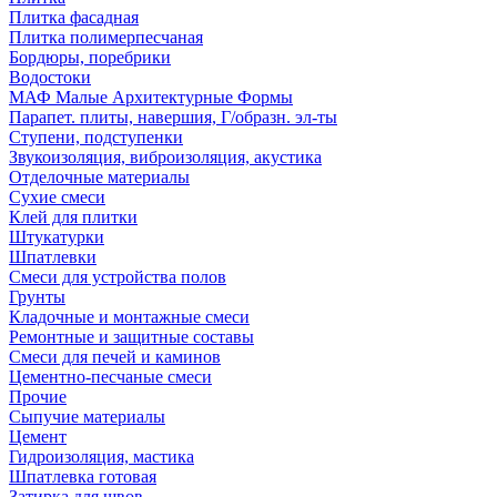
Плитка фасадная
Плитка полимерпесчаная
Бордюры, поребрики
Водостоки
МАФ Малые Архитектурные Формы
Парапет. плиты, навершия, Г/образн. эл-ты
Ступени, подступенки
Звукоизоляция, виброизоляция, акустика
Отделочные материалы
Сухие смеси
Клей для плитки
Штукатурки
Шпатлевки
Смеси для устройства полов
Грунты
Кладочные и монтажные смеси
Ремонтные и защитные составы
Смеси для печей и каминов
Цементно-песчаные смеси
Прочие
Сыпучие материалы
Цемент
Гидроизоляция, мастика
Шпатлевка готовая
Затирка для швов