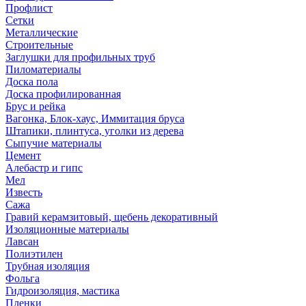
Профлист
Сетки
Металлические
Строительные
Заглушки для профильных труб
Пиломатериалы
Доска пола
Доска профилированная
Брус и рейка
Вагонка, Блок-хаус, Иммитация бруса
Штапики, плинтуса, уголки из дерева
Сыпучие материалы
Цемент
Алебастр и гипс
Мел
Известь
Сажа
Гравий керамзитовый, щебень декоративный
Изоляционные материалы
Лавсан
Полиэтилен
Трубная изоляция
Фольга
Гидроизоляция, мастика
Пленки