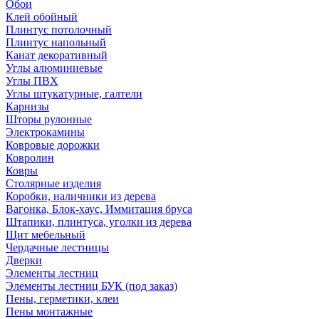
Обои
Клей обойный
Плинтус потолочный
Плинтус напольный
Канат декоративный
Углы алюминиевые
Углы ПВХ
Углы штукатурные, галтели
Карнизы
Шторы рулонные
Электрокамины
Ковровые дорожки
Ковролин
Ковры
Столярные изделия
Коробки, наличники из дерева
Вагонка, Блок-хаус, Иммитация бруса
Штапики, плинтуса, уголки из дерева
Щит мебельный
Чердачные лестницы
Дверки
Элементы лестниц
Элементы лестниц БУК (под заказ)
Пены, герметики, клеи
Пены монтажные