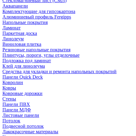
Стекломагниевый лист (СМЛ)
Аквапанели
Комплектующие для гипсокартона
Алюминиевый профиль Fergipps
Напольные покрытия
Ламинат
Паркетная доска
Линолеум
Виниловая плитка
Резиновые напольные покрытия
Плинтусы, пороги, углы отделочные
Подложка под ламинат
Клей для линолеума
Средства для укладки и ремонта напольных покрытий
Панели Quick Deck
Ковролин
Ковры
Ковровые дорожки
Стены
Панели ПВХ
Панели МДФ
Листовые панели
Потолок
Подвесной потолок
Лакокрасочные материалы