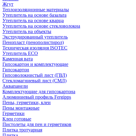
Жгут
Теплоизоляционные материалы
Утеплитель на основе базальта
Утеплитель на основе кварца
Утеплитель на основе стекловолокна
Утеплитель на объекты
Экструдированный утеплитель
Пенопласт (пенополистирол)
Техническая изоляция ISOTEC
Утеплитель ECO
Каменная вата
Гипсокартон и комплектующие
Гипсокартон
Гипсоволокнистый лист (ГВЛ)
Стекломагниевый лист (СМЛ)
Аквапанели
Комплектующие для гипсокартона
Алюминиевый профиль Fergipps
Пены, герметики, клеи
Пены монтажные
Герметики
Клеи готовые
Пистолеты для пен и герметиков
Плитка тротуарная
Плитка