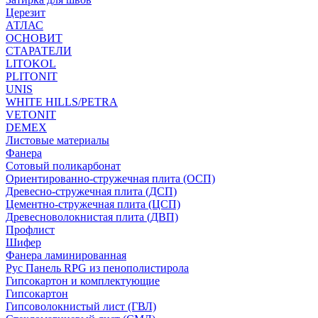
Церезит
АТЛАС
ОСНОВИТ
СТАРАТЕЛИ
LITOKOL
PLITONIT
UNIS
WHITE HILLS/PETRA
VETONIT
DEMEX
Листовые материалы
Фанера
Сотовый поликарбонат
Ориентированно-стружечная плита (ОСП)
Древесно-стружечная плита (ДСП)
Цементно-стружечная плита (ЦСП)
Древесноволокнистая плита (ДВП)
Профлист
Шифер
Фанера ламинированная
Рус Панель RPG из пенополистирола
Гипсокартон и комплектующие
Гипсокартон
Гипсоволокнистый лист (ГВЛ)