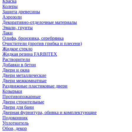
Краска
Колеры
Защита древесины
Аэрозоли
Декоративно-отделочные материалы
Эмали, грунты
Лаки
Олифа, бронзовка, серебрянка
Очистители (против грибка и плесени)
Жидкое стекло
Жидкая резина FARBITEX
Растворители
Добавки в бетон
Двери и окна
Двери металлические
Двери межкомнатные
Раздвижные пластиковые двери
Козырьки
Противопожарные
Двери строительные
Двери для бани
Дверная фурнитура, обивка и комплектующие
Подоконник
Уплотнитель
Обои, декор