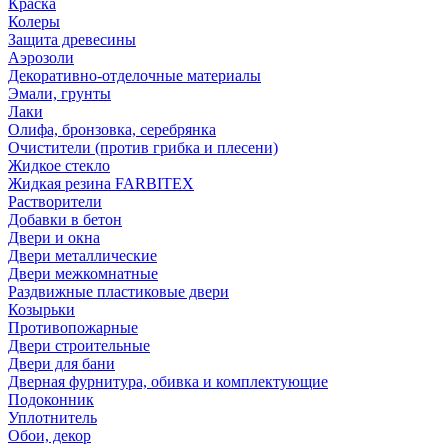
Краска
Колеры
Защита древесины
Аэрозоли
Декоративно-отделочные материалы
Эмали, грунты
Лаки
Олифа, бронзовка, серебрянка
Очистители (против грибка и плесени)
Жидкое стекло
Жидкая резина FARBITEX
Растворители
Добавки в бетон
Двери и окна
Двери металлические
Двери межкомнатные
Раздвижные пластиковые двери
Козырьки
Противопожарные
Двери строительные
Двери для бани
Дверная фурнитура, обивка и комплектующие
Подоконник
Уплотнитель
Обои, декор