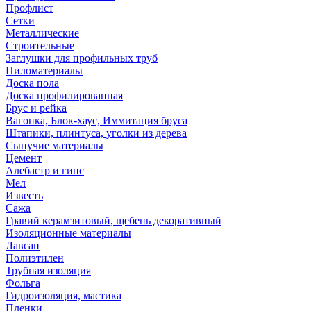
Профлист
Сетки
Металлические
Строительные
Заглушки для профильных труб
Пиломатериалы
Доска пола
Доска профилированная
Брус и рейка
Вагонка, Блок-хаус, Иммитация бруса
Штапики, плинтуса, уголки из дерева
Сыпучие материалы
Цемент
Алебастр и гипс
Мел
Известь
Сажа
Гравий керамзитовый, щебень декоративный
Изоляционные материалы
Лавсан
Полиэтилен
Трубная изоляция
Фольга
Гидроизоляция, мастика
Пленки