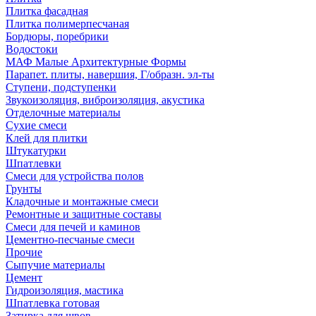
Плитка фасадная
Плитка полимерпесчаная
Бордюры, поребрики
Водостоки
МАФ Малые Архитектурные Формы
Парапет. плиты, навершия, Г/образн. эл-ты
Ступени, подступенки
Звукоизоляция, виброизоляция, акустика
Отделочные материалы
Сухие смеси
Клей для плитки
Штукатурки
Шпатлевки
Смеси для устройства полов
Грунты
Кладочные и монтажные смеси
Ремонтные и защитные составы
Смеси для печей и каминов
Цементно-песчаные смеси
Прочие
Сыпучие материалы
Цемент
Гидроизоляция, мастика
Шпатлевка готовая
Затирка для швов