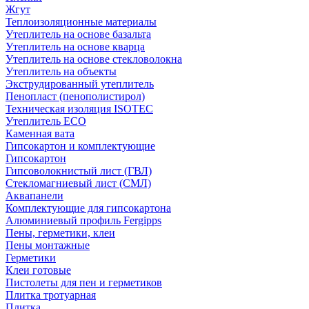
Жгут
Теплоизоляционные материалы
Утеплитель на основе базальта
Утеплитель на основе кварца
Утеплитель на основе стекловолокна
Утеплитель на объекты
Экструдированный утеплитель
Пенопласт (пенополистирол)
Техническая изоляция ISOTEC
Утеплитель ECO
Каменная вата
Гипсокартон и комплектующие
Гипсокартон
Гипсоволокнистый лист (ГВЛ)
Стекломагниевый лист (СМЛ)
Аквапанели
Комплектующие для гипсокартона
Алюминиевый профиль Fergipps
Пены, герметики, клеи
Пены монтажные
Герметики
Клеи готовые
Пистолеты для пен и герметиков
Плитка тротуарная
Плитка