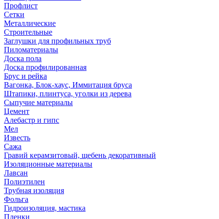
Профлист
Сетки
Металлические
Строительные
Заглушки для профильных труб
Пиломатериалы
Доска пола
Доска профилированная
Брус и рейка
Вагонка, Блок-хаус, Иммитация бруса
Штапики, плинтуса, уголки из дерева
Сыпучие материалы
Цемент
Алебастр и гипс
Мел
Известь
Сажа
Гравий керамзитовый, щебень декоративный
Изоляционные материалы
Лавсан
Полиэтилен
Трубная изоляция
Фольга
Гидроизоляция, мастика
Пленки