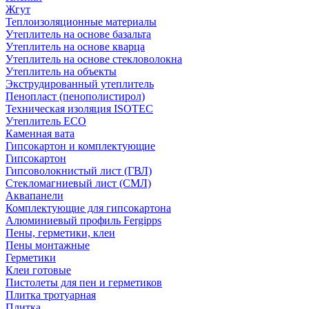
Жгут
Теплоизоляционные материалы
Утеплитель на основе базальта
Утеплитель на основе кварца
Утеплитель на основе стекловолокна
Утеплитель на объекты
Экструдированный утеплитель
Пенопласт (пенополистирол)
Техническая изоляция ISOTEC
Утеплитель ECO
Каменная вата
Гипсокартон и комплектующие
Гипсокартон
Гипсоволокнистый лист (ГВЛ)
Стекломагниевый лист (СМЛ)
Аквапанели
Комплектующие для гипсокартона
Алюминиевый профиль Fergipps
Пены, герметики, клеи
Пены монтажные
Герметики
Клеи готовые
Пистолеты для пен и герметиков
Плитка тротуарная
Плитка