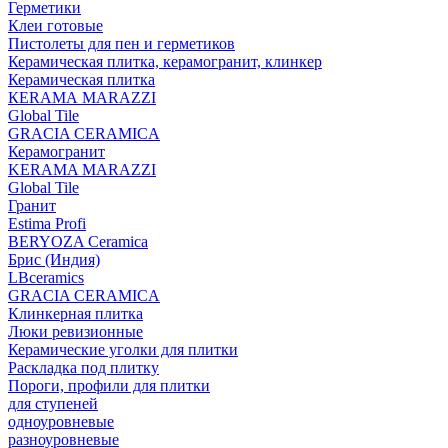
Герметики
Клеи готовые
Пистолеты для пен и герметиков
Керамическая плитка, керамогранит, клинкер
Керамическая плитка
КЕRАМА MARAZZI
Global Tile
GRACIA CERAMICA
Керамогранит
KERAMA MARAZZI
Global Tile
Гранит
Estima Profi
BERYOZA Ceramica
Брис (Индия)
LBceramics
GRACIA CERAMICA
Клинкерная плитка
Люки ревизионные
Керамические уголки для плитки
Раскладка под плитку
Пороги, профили для плитки
для ступеней
одноуровневые
разноуровневые