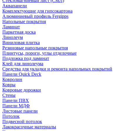
Стекломагниевый лист (СМЛ)
Аквапанели
Комплектующие для гипсокартона
Алюминиевый профиль Fergipps
Напольные покрытия
Ламинат
Паркетная доска
Линолеум
Виниловая плитка
Резиновые напольные покрытия
Плинтусы, пороги, углы отделочные
Подложка под ламинат
Клей для линолеума
Средства для укладки и ремонта напольных покрытий
Панели Quick Deck
Ковролин
Ковры
Ковровые дорожки
Стены
Панели ПВХ
Панели МДФ
Листовые панели
Потолок
Подвесной потолок
Лакокрасочные материалы