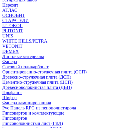
Церезит
АТЛАС
ОСНОВИТ
СТАРАТЕЛИ
LITOKOL
PLITONIT
UNIS
WHITE HILLS/PETRA
VETONIT
DEMEX
Листовые материалы
Фанера
Сотовый поликарбонат
Ориентированно-стружечная плита (ОСП)
Древесно-стружечная плита (ДСП)
Цементно-стружечная плита (ЦСП)
Древесноволокнистая плита (ДВП)
Профлист
Шифер
Фанера ламинированная
Рус Панель RPG из пенополистирола
Гипсокартон и комплектующие
Гипсокартон
Гипсоволокнистый лист (ГВЛ)