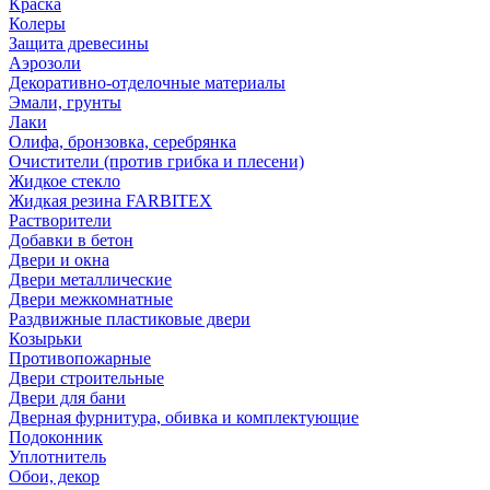
Краска
Колеры
Защита древесины
Аэрозоли
Декоративно-отделочные материалы
Эмали, грунты
Лаки
Олифа, бронзовка, серебрянка
Очистители (против грибка и плесени)
Жидкое стекло
Жидкая резина FARBITEX
Растворители
Добавки в бетон
Двери и окна
Двери металлические
Двери межкомнатные
Раздвижные пластиковые двери
Козырьки
Противопожарные
Двери строительные
Двери для бани
Дверная фурнитура, обивка и комплектующие
Подоконник
Уплотнитель
Обои, декор