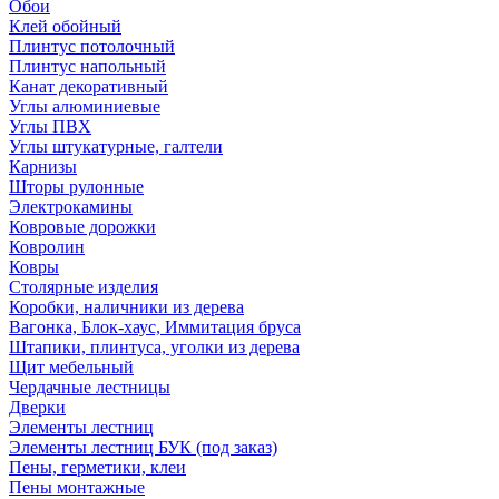
Обои
Клей обойный
Плинтус потолочный
Плинтус напольный
Канат декоративный
Углы алюминиевые
Углы ПВХ
Углы штукатурные, галтели
Карнизы
Шторы рулонные
Электрокамины
Ковровые дорожки
Ковролин
Ковры
Столярные изделия
Коробки, наличники из дерева
Вагонка, Блок-хаус, Иммитация бруса
Штапики, плинтуса, уголки из дерева
Щит мебельный
Чердачные лестницы
Дверки
Элементы лестниц
Элементы лестниц БУК (под заказ)
Пены, герметики, клеи
Пены монтажные