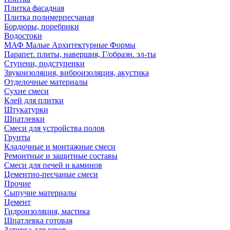
Плитка фасадная
Плитка полимерпесчаная
Бордюры, поребрики
Водостоки
МАФ Малые Архитектурные Формы
Парапет. плиты, навершия, Г/образн. эл-ты
Ступени, подступенки
Звукоизоляция, виброизоляция, акустика
Отделочные материалы
Сухие смеси
Клей для плитки
Штукатурки
Шпатлевки
Смеси для устройства полов
Грунты
Кладочные и монтажные смеси
Ремонтные и защитные составы
Смеси для печей и каминов
Цементно-песчаные смеси
Прочие
Сыпучие материалы
Цемент
Гидроизоляция, мастика
Шпатлевка готовая
Затирка для швов