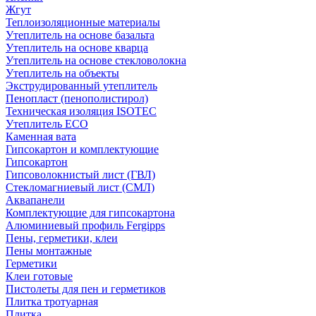
Жгут
Теплоизоляционные материалы
Утеплитель на основе базальта
Утеплитель на основе кварца
Утеплитель на основе стекловолокна
Утеплитель на объекты
Экструдированный утеплитель
Пенопласт (пенополистирол)
Техническая изоляция ISOTEC
Утеплитель ECO
Каменная вата
Гипсокартон и комплектующие
Гипсокартон
Гипсоволокнистый лист (ГВЛ)
Стекломагниевый лист (СМЛ)
Аквапанели
Комплектующие для гипсокартона
Алюминиевый профиль Fergipps
Пены, герметики, клеи
Пены монтажные
Герметики
Клеи готовые
Пистолеты для пен и герметиков
Плитка тротуарная
Плитка