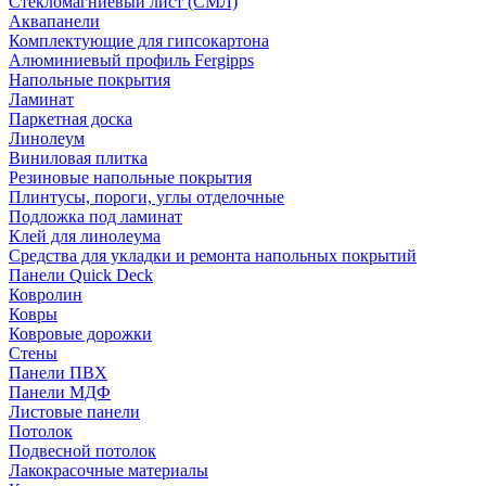
Стекломагниевый лист (СМЛ)
Аквапанели
Комплектующие для гипсокартона
Алюминиевый профиль Fergipps
Напольные покрытия
Ламинат
Паркетная доска
Линолеум
Виниловая плитка
Резиновые напольные покрытия
Плинтусы, пороги, углы отделочные
Подложка под ламинат
Клей для линолеума
Средства для укладки и ремонта напольных покрытий
Панели Quick Deck
Ковролин
Ковры
Ковровые дорожки
Стены
Панели ПВХ
Панели МДФ
Листовые панели
Потолок
Подвесной потолок
Лакокрасочные материалы