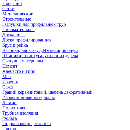
Профлист
Сетки
Металлические
Строительные
Заглушки для профильных труб
Пиломатериалы
Доска пола
Доска профилированная
Брус и рейка
Вагонка, Блок-хаус, Иммитация бруса
Штапики, плинтуса, уголки из дерева
Сыпучие материалы
Цемент
Алебастр и гипс
Мел
Известь
Сажа
Гравий керамзитовый, щебень декоративный
Изоляционные материалы
Лавсан
Полиэтилен
Трубная изоляция
Фольга
Гидроизоляция, мастика
Пленки