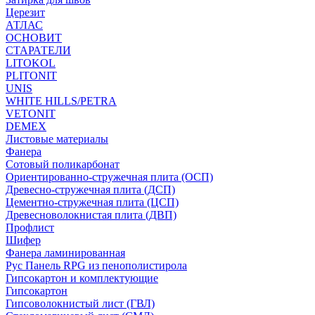
Церезит
АТЛАС
ОСНОВИТ
СТАРАТЕЛИ
LITOKOL
PLITONIT
UNIS
WHITE HILLS/PETRA
VETONIT
DEMEX
Листовые материалы
Фанера
Сотовый поликарбонат
Ориентированно-стружечная плита (ОСП)
Древесно-стружечная плита (ДСП)
Цементно-стружечная плита (ЦСП)
Древесноволокнистая плита (ДВП)
Профлист
Шифер
Фанера ламинированная
Рус Панель RPG из пенополистирола
Гипсокартон и комплектующие
Гипсокартон
Гипсоволокнистый лист (ГВЛ)