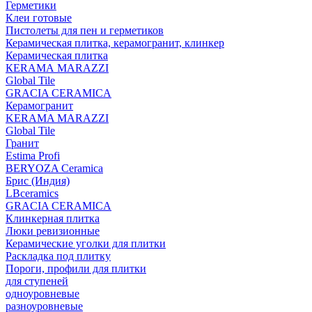
Герметики
Клеи готовые
Пистолеты для пен и герметиков
Керамическая плитка, керамогранит, клинкер
Керамическая плитка
КЕRАМА MARAZZI
Global Tile
GRACIA CERAMICA
Керамогранит
KERAMA MARAZZI
Global Tile
Гранит
Estima Profi
BERYOZA Ceramica
Брис (Индия)
LBceramics
GRACIA CERAMICA
Клинкерная плитка
Люки ревизионные
Керамические уголки для плитки
Раскладка под плитку
Пороги, профили для плитки
для ступеней
одноуровневые
разноуровневые