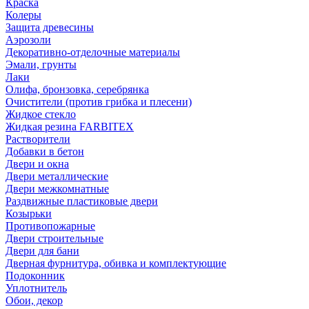
Краска
Колеры
Защита древесины
Аэрозоли
Декоративно-отделочные материалы
Эмали, грунты
Лаки
Олифа, бронзовка, серебрянка
Очистители (против грибка и плесени)
Жидкое стекло
Жидкая резина FARBITEX
Растворители
Добавки в бетон
Двери и окна
Двери металлические
Двери межкомнатные
Раздвижные пластиковые двери
Козырьки
Противопожарные
Двери строительные
Двери для бани
Дверная фурнитура, обивка и комплектующие
Подоконник
Уплотнитель
Обои, декор