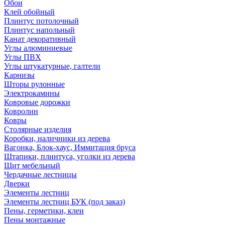
Обои
Клей обойный
Плинтус потолочный
Плинтус напольный
Канат декоративный
Углы алюминиевые
Углы ПВХ
Углы штукатурные, галтели
Карнизы
Шторы рулонные
Электрокамины
Ковровые дорожки
Ковролин
Ковры
Столярные изделия
Коробки, наличники из дерева
Вагонка, Блок-хаус, Иммитация бруса
Штапики, плинтуса, уголки из дерева
Щит мебельный
Чердачные лестницы
Дверки
Элементы лестниц
Элементы лестниц БУК (под заказ)
Пены, герметики, клеи
Пены монтажные