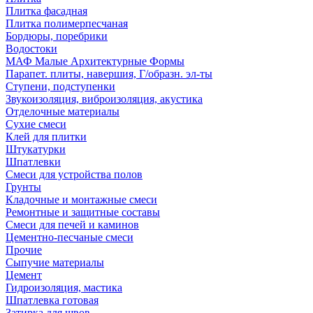
Плитка фасадная
Плитка полимерпесчаная
Бордюры, поребрики
Водостоки
МАФ Малые Архитектурные Формы
Парапет. плиты, навершия, Г/образн. эл-ты
Ступени, подступенки
Звукоизоляция, виброизоляция, акустика
Отделочные материалы
Сухие смеси
Клей для плитки
Штукатурки
Шпатлевки
Смеси для устройства полов
Грунты
Кладочные и монтажные смеси
Ремонтные и защитные составы
Смеси для печей и каминов
Цементно-песчаные смеси
Прочие
Сыпучие материалы
Цемент
Гидроизоляция, мастика
Шпатлевка готовая
Затирка для швов