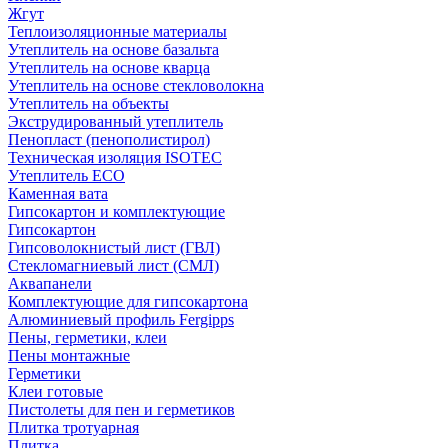
Жгут
Теплоизоляционные материалы
Утеплитель на основе базальта
Утеплитель на основе кварца
Утеплитель на основе стекловолокна
Утеплитель на объекты
Экструдированный утеплитель
Пенопласт (пенополистирол)
Техническая изоляция ISOTEC
Утеплитель ECO
Каменная вата
Гипсокартон и комплектующие
Гипсокартон
Гипсоволокнистый лист (ГВЛ)
Стекломагниевый лист (СМЛ)
Аквапанели
Комплектующие для гипсокартона
Алюминиевый профиль Fergipps
Пены, герметики, клеи
Пены монтажные
Герметики
Клеи готовые
Пистолеты для пен и герметиков
Плитка тротуарная
Плитка