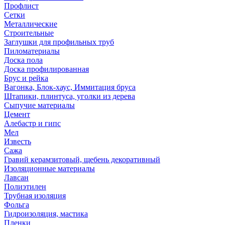
Профлист
Сетки
Металлические
Строительные
Заглушки для профильных труб
Пиломатериалы
Доска пола
Доска профилированная
Брус и рейка
Вагонка, Блок-хаус, Иммитация бруса
Штапики, плинтуса, уголки из дерева
Сыпучие материалы
Цемент
Алебастр и гипс
Мел
Известь
Сажа
Гравий керамзитовый, щебень декоративный
Изоляционные материалы
Лавсан
Полиэтилен
Трубная изоляция
Фольга
Гидроизоляция, мастика
Пленки