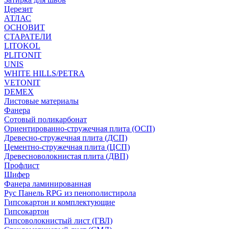
Церезит
АТЛАС
ОСНОВИТ
СТАРАТЕЛИ
LITOKOL
PLITONIT
UNIS
WHITE HILLS/PETRA
VETONIT
DEMEX
Листовые материалы
Фанера
Сотовый поликарбонат
Ориентированно-стружечная плита (ОСП)
Древесно-стружечная плита (ДСП)
Цементно-стружечная плита (ЦСП)
Древесноволокнистая плита (ДВП)
Профлист
Шифер
Фанера ламинированная
Рус Панель RPG из пенополистирола
Гипсокартон и комплектующие
Гипсокартон
Гипсоволокнистый лист (ГВЛ)