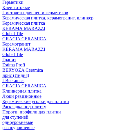
Герметики
Клеи готовые
Пистолеты для пен и герметиков
Керамическая плитка, керамогранит, клинкер
Керамическая плитка
КЕRАМА MARAZZI
Global Tile
GRACIA CERAMICA
Керамогранит
KERAMA MARAZZI
Global Tile
Гранит
Estima Profi
BERYOZA Ceramica
Брис (Индия)
LBceramics
GRACIA CERAMICA
Клинкерная плитка
Люки ревизионные
Керамические уголки для плитки
Раскладка под плитку
Пороги, профили для плитки
для ступеней
одноуровневые
разноуровневые