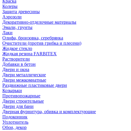
Краска
Колеры
Защита древесины
Аэрозоли
Декоративно-отделочные материалы
Эмали, грунты
Лаки
Олифа, бронзовка, серебрянка
Очистители (против грибка и плесени)
Жидкое стекло
Жидкая резина FARBITEX
Растворители
Добавки в бетон
Двери и окна
Двери металлические
Двери межкомнатные
Раздвижные пластиковые двери
Козырьки
Противопожарные
Двери строительные
Двери для бани
Дверная фурнитура, обивка и комплектующие
Подоконник
Уплотнитель
Обои, декор