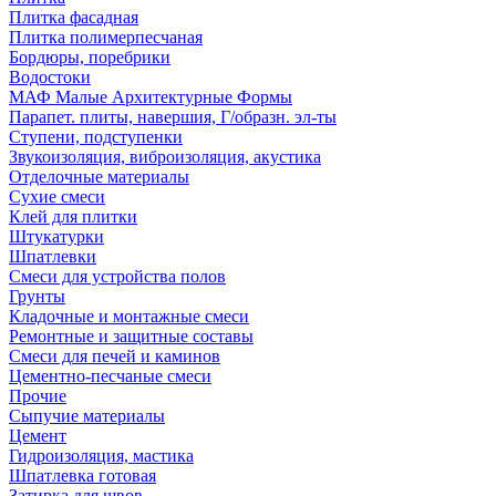
Плитка фасадная
Плитка полимерпесчаная
Бордюры, поребрики
Водостоки
МАФ Малые Архитектурные Формы
Парапет. плиты, навершия, Г/образн. эл-ты
Ступени, подступенки
Звукоизоляция, виброизоляция, акустика
Отделочные материалы
Сухие смеси
Клей для плитки
Штукатурки
Шпатлевки
Смеси для устройства полов
Грунты
Кладочные и монтажные смеси
Ремонтные и защитные составы
Смеси для печей и каминов
Цементно-песчаные смеси
Прочие
Сыпучие материалы
Цемент
Гидроизоляция, мастика
Шпатлевка готовая
Затирка для швов