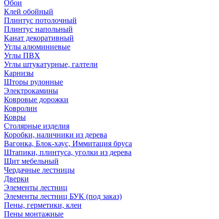
Обои
Клей обойный
Плинтус потолочный
Плинтус напольный
Канат декоративный
Углы алюминиевые
Углы ПВХ
Углы штукатурные, галтели
Карнизы
Шторы рулонные
Электрокамины
Ковровые дорожки
Ковролин
Ковры
Столярные изделия
Коробки, наличники из дерева
Вагонка, Блок-хаус, Иммитация бруса
Штапики, плинтуса, уголки из дерева
Щит мебельный
Чердачные лестницы
Дверки
Элементы лестниц
Элементы лестниц БУК (под заказ)
Пены, герметики, клеи
Пены монтажные