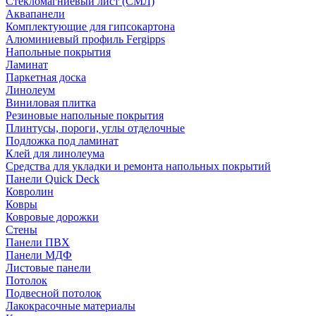
Стекломагниевый лист (СМЛ)
Аквапанели
Комплектующие для гипсокартона
Алюминиевый профиль Fergipps
Напольные покрытия
Ламинат
Паркетная доска
Линолеум
Виниловая плитка
Резиновые напольные покрытия
Плинтусы, пороги, углы отделочные
Подложка под ламинат
Клей для линолеума
Средства для укладки и ремонта напольных покрытий
Панели Quick Deck
Ковролин
Ковры
Ковровые дорожки
Стены
Панели ПВХ
Панели МДФ
Листовые панели
Потолок
Подвесной потолок
Лакокрасочные материалы