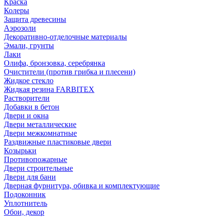
Краска
Колеры
Защита древесины
Аэрозоли
Декоративно-отделочные материалы
Эмали, грунты
Лаки
Олифа, бронзовка, серебрянка
Очистители (против грибка и плесени)
Жидкое стекло
Жидкая резина FARBITEX
Растворители
Добавки в бетон
Двери и окна
Двери металлические
Двери межкомнатные
Раздвижные пластиковые двери
Козырьки
Противопожарные
Двери строительные
Двери для бани
Дверная фурнитура, обивка и комплектующие
Подоконник
Уплотнитель
Обои, декор