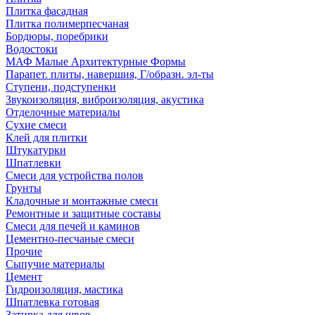
Плитка фасадная
Плитка полимерпесчаная
Бордюры, поребрики
Водостоки
МАФ Малые Архитектурные Формы
Парапет. плиты, навершия, Г/образн. эл-ты
Ступени, подступенки
Звукоизоляция, виброизоляция, акустика
Отделочные материалы
Сухие смеси
Клей для плитки
Штукатурки
Шпатлевки
Смеси для устройства полов
Грунты
Кладочные и монтажные смеси
Ремонтные и защитные составы
Смеси для печей и каминов
Цементно-песчаные смеси
Прочие
Сыпучие материалы
Цемент
Гидроизоляция, мастика
Шпатлевка готовая
Затирка для швов