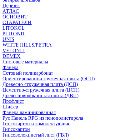
Церезит
АТЛАС
ОСНОВИТ
СТАРАТЕЛИ
LITOKOL
PLITONIT
UNIS
WHITE HILLS/PETRA
VETONIT
DEMEX
Листовые материалы
Фанера
Сотовый поликарбонат
Ориентированно-стружечная плита (ОСП)
Древесно-стружечная плита (ДСП)
Цементно-стружечная плита (ЦСП)
Древесноволокнистая плита (ДВП)
Профлист
Шифер
Фанера ламинированная
Рус Панель RPG из пенополистирола
Гипсокартон и комплектующие
Гипсокартон
Гипсоволокнистый лист (ГВЛ)