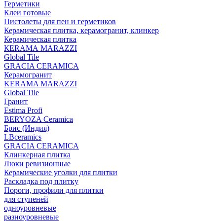
Герметики
Клеи готовые
Пистолеты для пен и герметиков
Керамическая плитка, керамогранит, клинкер
Керамическая плитка
КЕRАМА MARAZZI
Global Tile
GRACIA CERAMICA
Керамогранит
KERAMA MARAZZI
Global Tile
Гранит
Estima Profi
BERYOZA Ceramica
Брис (Индия)
LBceramics
GRACIA CERAMICA
Клинкерная плитка
Люки ревизионные
Керамические уголки для плитки
Раскладка под плитку
Пороги, профили для плитки
для ступеней
одноуровневые
разноуровневые