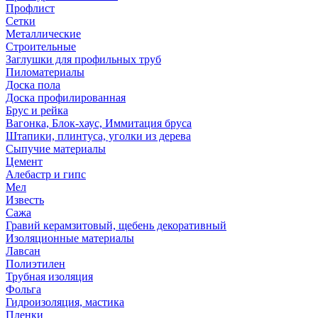
Профлист
Сетки
Металлические
Строительные
Заглушки для профильных труб
Пиломатериалы
Доска пола
Доска профилированная
Брус и рейка
Вагонка, Блок-хаус, Иммитация бруса
Штапики, плинтуса, уголки из дерева
Сыпучие материалы
Цемент
Алебастр и гипс
Мел
Известь
Сажа
Гравий керамзитовый, щебень декоративный
Изоляционные материалы
Лавсан
Полиэтилен
Трубная изоляция
Фольга
Гидроизоляция, мастика
Пленки