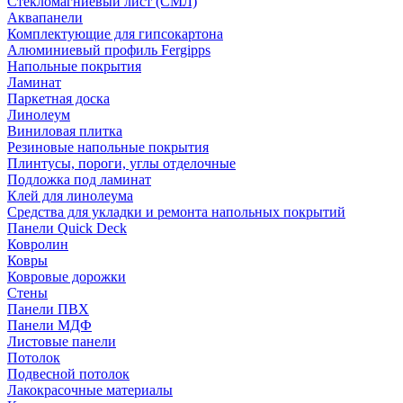
Стекломагниевый лист (СМЛ)
Аквапанели
Комплектующие для гипсокартона
Алюминиевый профиль Fergipps
Напольные покрытия
Ламинат
Паркетная доска
Линолеум
Виниловая плитка
Резиновые напольные покрытия
Плинтусы, пороги, углы отделочные
Подложка под ламинат
Клей для линолеума
Средства для укладки и ремонта напольных покрытий
Панели Quick Deck
Ковролин
Ковры
Ковровые дорожки
Стены
Панели ПВХ
Панели МДФ
Листовые панели
Потолок
Подвесной потолок
Лакокрасочные материалы