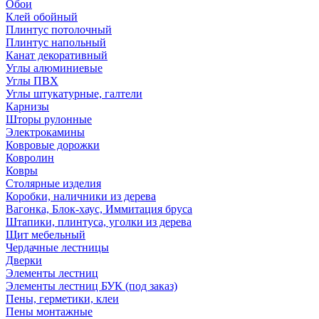
Обои
Клей обойный
Плинтус потолочный
Плинтус напольный
Канат декоративный
Углы алюминиевые
Углы ПВХ
Углы штукатурные, галтели
Карнизы
Шторы рулонные
Электрокамины
Ковровые дорожки
Ковролин
Ковры
Столярные изделия
Коробки, наличники из дерева
Вагонка, Блок-хаус, Иммитация бруса
Штапики, плинтуса, уголки из дерева
Щит мебельный
Чердачные лестницы
Дверки
Элементы лестниц
Элементы лестниц БУК (под заказ)
Пены, герметики, клеи
Пены монтажные