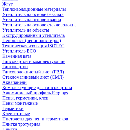
Жгут
Теплоизоляционные материалы
Утеплитель на основе базальта
Утеплитель на основе кварца
Утеплитель на основе стекловолокна
Утеплитель на объекты
Экструдированный утеплитель
Пенопласт (пенополистирол)
Техническая изоляция ISOTEC
Утеплитель ECO
Каменная вата
Гипсокартон и комплектующие
Гипсокартон
Гипсоволокнистый лист (ГВЛ)
Стекломагниевый лист (СМЛ)
Аквапанели
Комплектующие для гипсокартона
Алюминиевый профиль Fergipps
Пены, герметики, клеи
Пены монтажные
Герметики
Клеи готовые
Пистолеты для пен и герметиков
Плитка тротуарная
Плитка