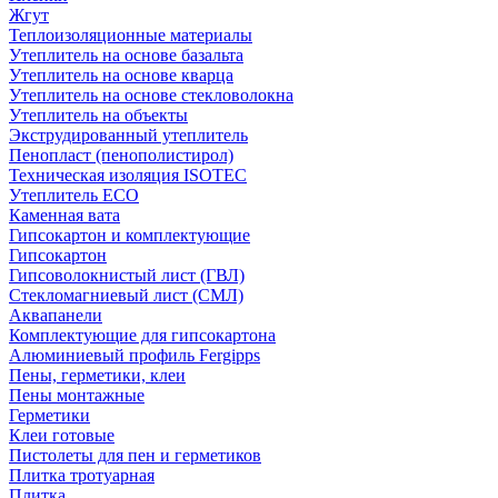
Жгут
Теплоизоляционные материалы
Утеплитель на основе базальта
Утеплитель на основе кварца
Утеплитель на основе стекловолокна
Утеплитель на объекты
Экструдированный утеплитель
Пенопласт (пенополистирол)
Техническая изоляция ISOTEC
Утеплитель ECO
Каменная вата
Гипсокартон и комплектующие
Гипсокартон
Гипсоволокнистый лист (ГВЛ)
Стекломагниевый лист (СМЛ)
Аквапанели
Комплектующие для гипсокартона
Алюминиевый профиль Fergipps
Пены, герметики, клеи
Пены монтажные
Герметики
Клеи готовые
Пистолеты для пен и герметиков
Плитка тротуарная
Плитка