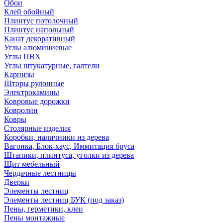
Обои
Клей обойный
Плинтус потолочный
Плинтус напольный
Канат декоративный
Углы алюминиевые
Углы ПВХ
Углы штукатурные, галтели
Карнизы
Шторы рулонные
Электрокамины
Ковровые дорожки
Ковролин
Ковры
Столярные изделия
Коробки, наличники из дерева
Вагонка, Блок-хаус, Иммитация бруса
Штапики, плинтуса, уголки из дерева
Щит мебельный
Чердачные лестницы
Дверки
Элементы лестниц
Элементы лестниц БУК (под заказ)
Пены, герметики, клеи
Пены монтажные