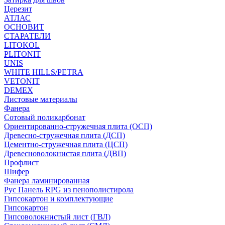
Церезит
АТЛАС
ОСНОВИТ
СТАРАТЕЛИ
LITOKOL
PLITONIT
UNIS
WHITE HILLS/PETRA
VETONIT
DEMEX
Листовые материалы
Фанера
Сотовый поликарбонат
Ориентированно-стружечная плита (ОСП)
Древесно-стружечная плита (ДСП)
Цементно-стружечная плита (ЦСП)
Древесноволокнистая плита (ДВП)
Профлист
Шифер
Фанера ламинированная
Рус Панель RPG из пенополистирола
Гипсокартон и комплектующие
Гипсокартон
Гипсоволокнистый лист (ГВЛ)