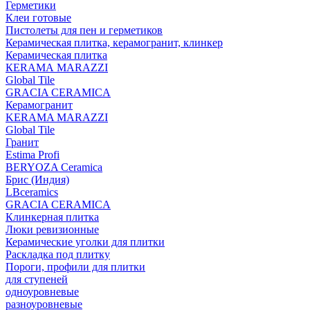
Герметики
Клеи готовые
Пистолеты для пен и герметиков
Керамическая плитка, керамогранит, клинкер
Керамическая плитка
КЕRАМА MARAZZI
Global Tile
GRACIA CERAMICA
Керамогранит
KERAMA MARAZZI
Global Tile
Гранит
Estima Profi
BERYOZA Ceramica
Брис (Индия)
LBceramics
GRACIA CERAMICA
Клинкерная плитка
Люки ревизионные
Керамические уголки для плитки
Раскладка под плитку
Пороги, профили для плитки
для ступеней
одноуровневые
разноуровневые