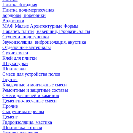
Плитка фасадная
Плитка полимерпесчаная
Бордюры, поребрики
Водостоки
МАФ Малые Архитектурные Формы
Парапет. плиты, навершия, Г/образн. эл-ты
Ступени, подступенки
Звукоизоляция, виброизоляция, акустика
Отделочные материалы
Сухие смеси
Клей для плитки
Штукатурки
Шпатлевки
Смеси для устройства полов
Грунты
Кладочные и монтажные смеси
Ремонтные и защитные составы
Смеси для печей и каминов
Цементно-песчаные смеси
Прочие
Сыпучие материалы
Цемент
Гидроизоляция, мастика
Шпатлевка готовая
Затирка для швов