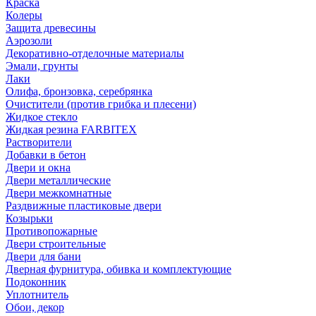
Краска
Колеры
Защита древесины
Аэрозоли
Декоративно-отделочные материалы
Эмали, грунты
Лаки
Олифа, бронзовка, серебрянка
Очистители (против грибка и плесени)
Жидкое стекло
Жидкая резина FARBITEX
Растворители
Добавки в бетон
Двери и окна
Двери металлические
Двери межкомнатные
Раздвижные пластиковые двери
Козырьки
Противопожарные
Двери строительные
Двери для бани
Дверная фурнитура, обивка и комплектующие
Подоконник
Уплотнитель
Обои, декор