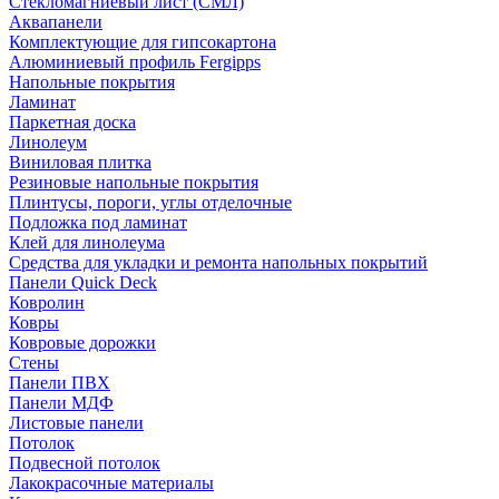
Стекломагниевый лист (СМЛ)
Аквапанели
Комплектующие для гипсокартона
Алюминиевый профиль Fergipps
Напольные покрытия
Ламинат
Паркетная доска
Линолеум
Виниловая плитка
Резиновые напольные покрытия
Плинтусы, пороги, углы отделочные
Подложка под ламинат
Клей для линолеума
Средства для укладки и ремонта напольных покрытий
Панели Quick Deck
Ковролин
Ковры
Ковровые дорожки
Стены
Панели ПВХ
Панели МДФ
Листовые панели
Потолок
Подвесной потолок
Лакокрасочные материалы