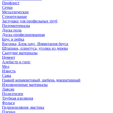
Профлист
Сетки
Металлические
Строительные
Заглушки для профильных труб
Пиломатериалы
Доска пола
Доска профилированная
Брус и рейка
Вагонка, Блок-хаус, Иммитация бруса
Штапики, плинтуса, уголки из дерева
Сыпучие материалы
Цемент
Алебастр и гипс
Мел
Известь
Сажа
Гравий керамзитовый, щебень декоративный
Изоляционные материалы
Лавсан
Полиэтилен
Трубная изоляция
Фольга
Гидроизоляция, мастика
Пленки