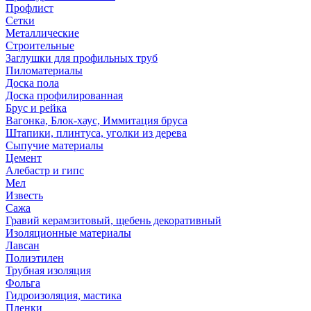
Профлист
Сетки
Металлические
Строительные
Заглушки для профильных труб
Пиломатериалы
Доска пола
Доска профилированная
Брус и рейка
Вагонка, Блок-хаус, Иммитация бруса
Штапики, плинтуса, уголки из дерева
Сыпучие материалы
Цемент
Алебастр и гипс
Мел
Известь
Сажа
Гравий керамзитовый, щебень декоративный
Изоляционные материалы
Лавсан
Полиэтилен
Трубная изоляция
Фольга
Гидроизоляция, мастика
Пленки