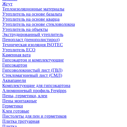
Жгут
Теплоизоляционные материалы
Утеплитель на основе базальта
Утеплитель на основе кварца
Утеплитель на основе стекловолокна
Утеплитель на объекты
Экструдированный утеплитель
Пенопласт (пенополистирол)
Техническая изоляция ISOTEC
Утеплитель ECO
Каменная вата
Гипсокартон и комплектующие
Гипсокартон
Гипсоволокнистый лист (ГВЛ)
Стекломагниевый лист (СМЛ)
Аквапанели
Комплектующие для гипсокартона
Алюминиевый профиль Fergipps
Пены, герметики, клеи
Пены монтажные
Герметики
Клеи готовые
Пистолеты для пен и герметиков
Плитка тротуарная
Плитка