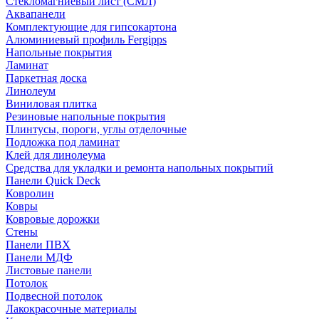
Стекломагниевый лист (СМЛ)
Аквапанели
Комплектующие для гипсокартона
Алюминиевый профиль Fergipps
Напольные покрытия
Ламинат
Паркетная доска
Линолеум
Виниловая плитка
Резиновые напольные покрытия
Плинтусы, пороги, углы отделочные
Подложка под ламинат
Клей для линолеума
Средства для укладки и ремонта напольных покрытий
Панели Quick Deck
Ковролин
Ковры
Ковровые дорожки
Стены
Панели ПВХ
Панели МДФ
Листовые панели
Потолок
Подвесной потолок
Лакокрасочные материалы