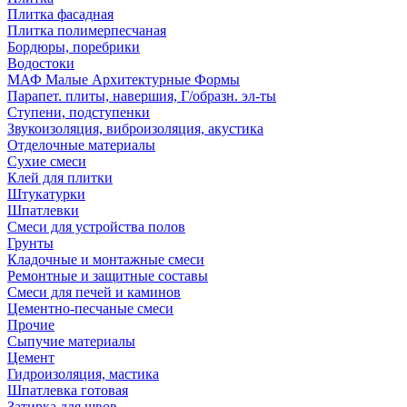
Плитка фасадная
Плитка полимерпесчаная
Бордюры, поребрики
Водостоки
МАФ Малые Архитектурные Формы
Парапет. плиты, навершия, Г/образн. эл-ты
Ступени, подступенки
Звукоизоляция, виброизоляция, акустика
Отделочные материалы
Сухие смеси
Клей для плитки
Штукатурки
Шпатлевки
Смеси для устройства полов
Грунты
Кладочные и монтажные смеси
Ремонтные и защитные составы
Смеси для печей и каминов
Цементно-песчаные смеси
Прочие
Сыпучие материалы
Цемент
Гидроизоляция, мастика
Шпатлевка готовая
Затирка для швов