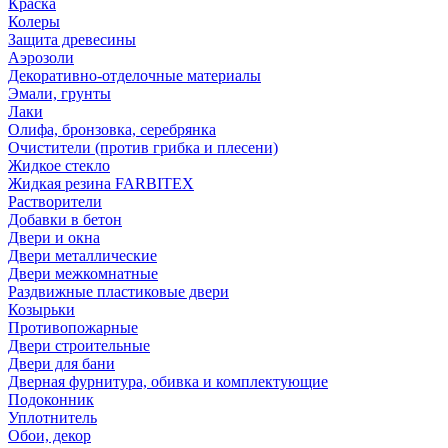
Краска
Колеры
Защита древесины
Аэрозоли
Декоративно-отделочные материалы
Эмали, грунты
Лаки
Олифа, бронзовка, серебрянка
Очистители (против грибка и плесени)
Жидкое стекло
Жидкая резина FARBITEX
Растворители
Добавки в бетон
Двери и окна
Двери металлические
Двери межкомнатные
Раздвижные пластиковые двери
Козырьки
Противопожарные
Двери строительные
Двери для бани
Дверная фурнитура, обивка и комплектующие
Подоконник
Уплотнитель
Обои, декор