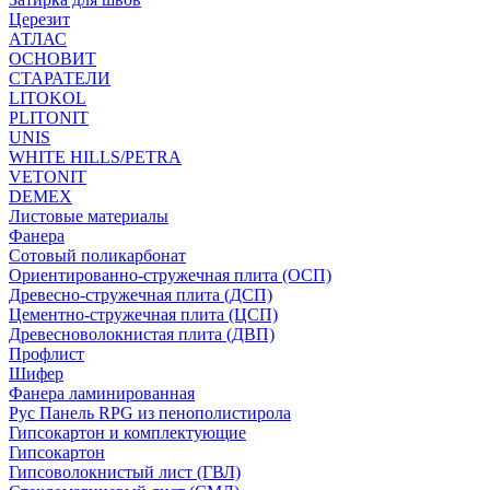
Церезит
АТЛАС
ОСНОВИТ
СТАРАТЕЛИ
LITOKOL
PLITONIT
UNIS
WHITE HILLS/PETRA
VETONIT
DEMEX
Листовые материалы
Фанера
Сотовый поликарбонат
Ориентированно-стружечная плита (ОСП)
Древесно-стружечная плита (ДСП)
Цементно-стружечная плита (ЦСП)
Древесноволокнистая плита (ДВП)
Профлист
Шифер
Фанера ламинированная
Рус Панель RPG из пенополистирола
Гипсокартон и комплектующие
Гипсокартон
Гипсоволокнистый лист (ГВЛ)