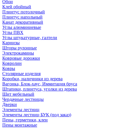
Обои
Клей обойный
Плинтус потолочный
Плинтус напольный
Канат декоративный
Углы алюминиевые
Углы ПВХ
Углы штукатурные, галтели
Карнизы
Шторы рулонные
Электрокамины
Ковровые дорожки
Ковролин
Ковры
Столярные изделия
Коробки, наличники из дерева
Вагонка, Блок-хаус, Иммитация бруса
Штапики, плинтуса, уголки из дерева
Щит мебельный
Чердачные лестницы
Дверки
Элементы лестниц
Элементы лестниц БУК (под заказ)
Пены, герметики, клеи
Пены монтажные