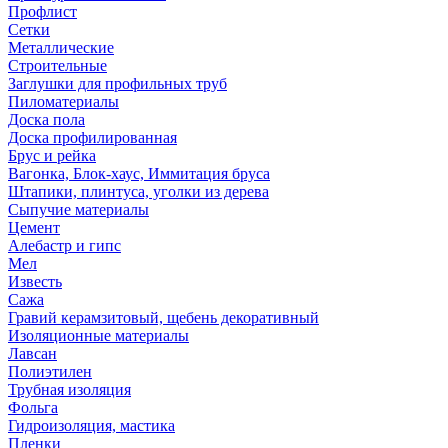
Профлист
Сетки
Металлические
Строительные
Заглушки для профильных труб
Пиломатериалы
Доска пола
Доска профилированная
Брус и рейка
Вагонка, Блок-хаус, Иммитация бруса
Штапики, плинтуса, уголки из дерева
Сыпучие материалы
Цемент
Алебастр и гипс
Мел
Известь
Сажа
Гравий керамзитовый, щебень декоративный
Изоляционные материалы
Лавсан
Полиэтилен
Трубная изоляция
Фольга
Гидроизоляция, мастика
Пленки