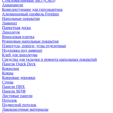
Стекломагниевый лист (СМЛ)
Аквапанели
Комплектующие для гипсокартона
Алюминиевый профиль Fergipps
Напольные покрытия
Ламинат
Паркетная доска
Линолеум
Виниловая плитка
Резиновые напольные покрытия
Плинтусы, пороги, углы отделочные
Подложка под ламинат
Клей для линолеума
Средства для укладки и ремонта напольных покрытий
Панели Quick Deck
Ковролин
Ковры
Ковровые дорожки
Стены
Панели ПВХ
Панели МДФ
Листовые панели
Потолок
Подвесной потолок
Лакокрасочные материалы