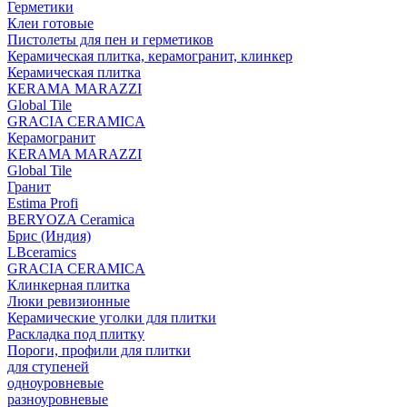
Герметики
Клеи готовые
Пистолеты для пен и герметиков
Керамическая плитка, керамогранит, клинкер
Керамическая плитка
КЕRАМА MARAZZI
Global Tile
GRACIA CERAMICA
Керамогранит
KERAMA MARAZZI
Global Tile
Гранит
Estima Profi
BERYOZA Ceramica
Брис (Индия)
LBceramics
GRACIA CERAMICA
Клинкерная плитка
Люки ревизионные
Керамические уголки для плитки
Раскладка под плитку
Пороги, профили для плитки
для ступеней
одноуровневые
разноуровневые