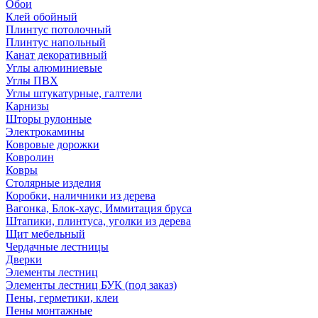
Обои
Клей обойный
Плинтус потолочный
Плинтус напольный
Канат декоративный
Углы алюминиевые
Углы ПВХ
Углы штукатурные, галтели
Карнизы
Шторы рулонные
Электрокамины
Ковровые дорожки
Ковролин
Ковры
Столярные изделия
Коробки, наличники из дерева
Вагонка, Блок-хаус, Иммитация бруса
Штапики, плинтуса, уголки из дерева
Щит мебельный
Чердачные лестницы
Дверки
Элементы лестниц
Элементы лестниц БУК (под заказ)
Пены, герметики, клеи
Пены монтажные