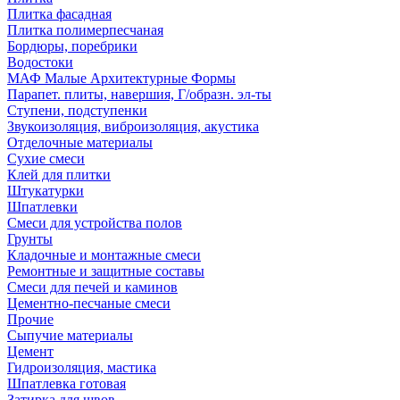
Плитка фасадная
Плитка полимерпесчаная
Бордюры, поребрики
Водостоки
МАФ Малые Архитектурные Формы
Парапет. плиты, навершия, Г/образн. эл-ты
Ступени, подступенки
Звукоизоляция, виброизоляция, акустика
Отделочные материалы
Сухие смеси
Клей для плитки
Штукатурки
Шпатлевки
Смеси для устройства полов
Грунты
Кладочные и монтажные смеси
Ремонтные и защитные составы
Смеси для печей и каминов
Цементно-песчаные смеси
Прочие
Сыпучие материалы
Цемент
Гидроизоляция, мастика
Шпатлевка готовая
Затирка для швов