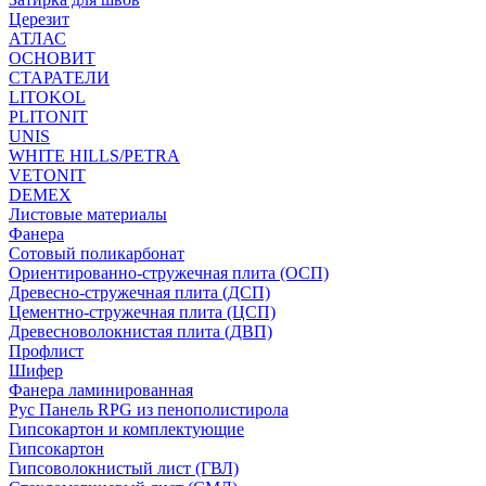
Церезит
АТЛАС
ОСНОВИТ
СТАРАТЕЛИ
LITOKOL
PLITONIT
UNIS
WHITE HILLS/PETRA
VETONIT
DEMEX
Листовые материалы
Фанера
Сотовый поликарбонат
Ориентированно-стружечная плита (ОСП)
Древесно-стружечная плита (ДСП)
Цементно-стружечная плита (ЦСП)
Древесноволокнистая плита (ДВП)
Профлист
Шифер
Фанера ламинированная
Рус Панель RPG из пенополистирола
Гипсокартон и комплектующие
Гипсокартон
Гипсоволокнистый лист (ГВЛ)