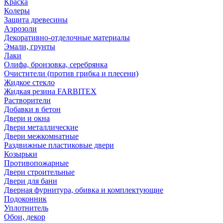
Краска
Колеры
Защита древесины
Аэрозоли
Декоративно-отделочные материалы
Эмали, грунты
Лаки
Олифа, бронзовка, серебрянка
Очистители (против грибка и плесени)
Жидкое стекло
Жидкая резина FARBITEX
Растворители
Добавки в бетон
Двери и окна
Двери металлические
Двери межкомнатные
Раздвижные пластиковые двери
Козырьки
Противопожарные
Двери строительные
Двери для бани
Дверная фурнитура, обивка и комплектующие
Подоконник
Уплотнитель
Обои, декор