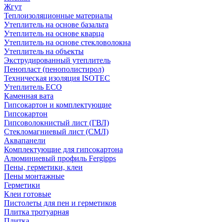
Жгут
Теплоизоляционные материалы
Утеплитель на основе базальта
Утеплитель на основе кварца
Утеплитель на основе стекловолокна
Утеплитель на объекты
Экструдированный утеплитель
Пенопласт (пенополистирол)
Техническая изоляция ISOTEC
Утеплитель ECO
Каменная вата
Гипсокартон и комплектующие
Гипсокартон
Гипсоволокнистый лист (ГВЛ)
Стекломагниевый лист (СМЛ)
Аквапанели
Комплектующие для гипсокартона
Алюминиевый профиль Fergipps
Пены, герметики, клеи
Пены монтажные
Герметики
Клеи готовые
Пистолеты для пен и герметиков
Плитка тротуарная
Плитка