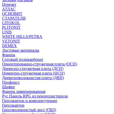
Церезит
АТЛАС
ОСНОВИТ
СТАРАТЕЛИ
LITOKOL
PLITONIT
UNIS
WHITE HILLS/PETRA
VETONIT
DEMEX
Листовые материалы
Фанера
Сотовый поликарбонат
Ориентированно-стружечная плита (ОСП)
Древесно-стружечная плита (ДСП)
Цементно-стружечная плита (ЦСП)
Древесноволокнистая плита (ДВП)
Профлист
Шифер
Фанера ламинированная
Рус Панель RPG из пенополистирола
Гипсокартон и комплектующие
Гипсокартон
Гипсоволокнистый лист (ГВЛ)