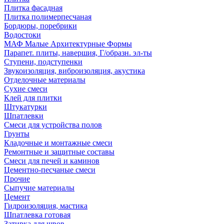
Плитка фасадная
Плитка полимерпесчаная
Бордюры, поребрики
Водостоки
МАФ Малые Архитектурные Формы
Парапет. плиты, навершия, Г/образн. эл-ты
Ступени, подступенки
Звукоизоляция, виброизоляция, акустика
Отделочные материалы
Сухие смеси
Клей для плитки
Штукатурки
Шпатлевки
Смеси для устройства полов
Грунты
Кладочные и монтажные смеси
Ремонтные и защитные составы
Смеси для печей и каминов
Цементно-песчаные смеси
Прочие
Сыпучие материалы
Цемент
Гидроизоляция, мастика
Шпатлевка готовая
Затирка для швов