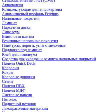
Стекломагниевый лист (СМЛ)
Аквапанели
Комплектующие для гипсокартона
Алюминиевый профиль Fergipps
Напольные покрытия
Ламинат
Паркетная доска
Линолеум
Виниловая плитка
Резиновые напольные покрытия
Плинтусы, пороги, углы отделочные
Подложка под ламинат
Клей для линолеума
Средства для укладки и ремонта напольных покрытий
Панели Quick Deck
Ковролин
Ковры
Ковровые дорожки
Стены
Панели ПВХ
Панели МДФ
Листовые панели
Потолок
Подвесной потолок
Лакокрасочные материалы