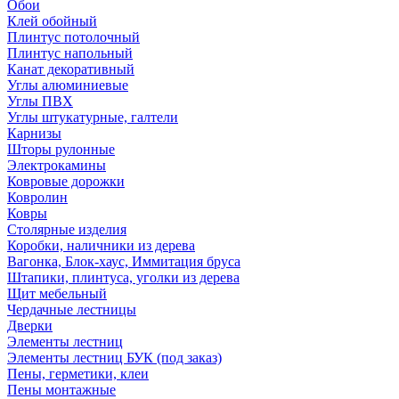
Обои
Клей обойный
Плинтус потолочный
Плинтус напольный
Канат декоративный
Углы алюминиевые
Углы ПВХ
Углы штукатурные, галтели
Карнизы
Шторы рулонные
Электрокамины
Ковровые дорожки
Ковролин
Ковры
Столярные изделия
Коробки, наличники из дерева
Вагонка, Блок-хаус, Иммитация бруса
Штапики, плинтуса, уголки из дерева
Щит мебельный
Чердачные лестницы
Дверки
Элементы лестниц
Элементы лестниц БУК (под заказ)
Пены, герметики, клеи
Пены монтажные