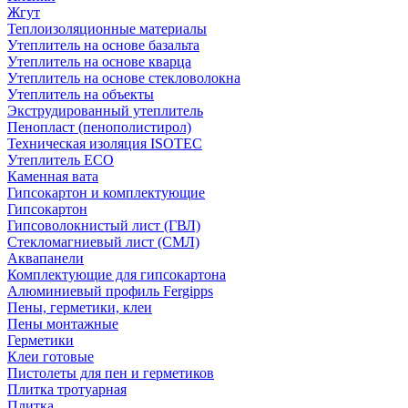
Жгут
Теплоизоляционные материалы
Утеплитель на основе базальта
Утеплитель на основе кварца
Утеплитель на основе стекловолокна
Утеплитель на объекты
Экструдированный утеплитель
Пенопласт (пенополистирол)
Техническая изоляция ISOTEC
Утеплитель ECO
Каменная вата
Гипсокартон и комплектующие
Гипсокартон
Гипсоволокнистый лист (ГВЛ)
Стекломагниевый лист (СМЛ)
Аквапанели
Комплектующие для гипсокартона
Алюминиевый профиль Fergipps
Пены, герметики, клеи
Пены монтажные
Герметики
Клеи готовые
Пистолеты для пен и герметиков
Плитка тротуарная
Плитка