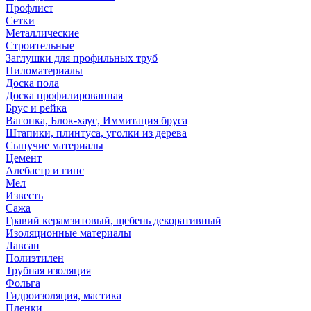
Профлист
Сетки
Металлические
Строительные
Заглушки для профильных труб
Пиломатериалы
Доска пола
Доска профилированная
Брус и рейка
Вагонка, Блок-хаус, Иммитация бруса
Штапики, плинтуса, уголки из дерева
Сыпучие материалы
Цемент
Алебастр и гипс
Мел
Известь
Сажа
Гравий керамзитовый, щебень декоративный
Изоляционные материалы
Лавсан
Полиэтилен
Трубная изоляция
Фольга
Гидроизоляция, мастика
Пленки