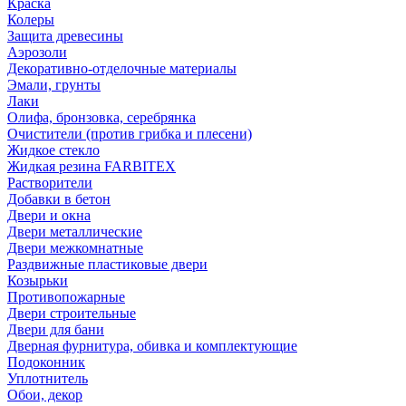
Краска
Колеры
Защита древесины
Аэрозоли
Декоративно-отделочные материалы
Эмали, грунты
Лаки
Олифа, бронзовка, серебрянка
Очистители (против грибка и плесени)
Жидкое стекло
Жидкая резина FARBITEX
Растворители
Добавки в бетон
Двери и окна
Двери металлические
Двери межкомнатные
Раздвижные пластиковые двери
Козырьки
Противопожарные
Двери строительные
Двери для бани
Дверная фурнитура, обивка и комплектующие
Подоконник
Уплотнитель
Обои, декор