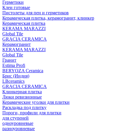
Герметики
Клеи готовые
Пистолеты для пен и герметиков
Керамическая плитка, керамогранит, клинкер
Керамическая плитка
КЕRАМА MARAZZI
Global Tile
GRACIA CERAMICA
Керамогранит
KERAMA MARAZZI
Global Tile
Гранит
Estima Profi
BERYOZA Ceramica
Брис (Индия)
LBceramics
GRACIA CERAMICA
Клинкерная плитка
Люки ревизионные
Керамические уголки для плитки
Раскладка под плитку
Пороги, профили для плитки
для ступеней
одноуровневые
разноуровневые