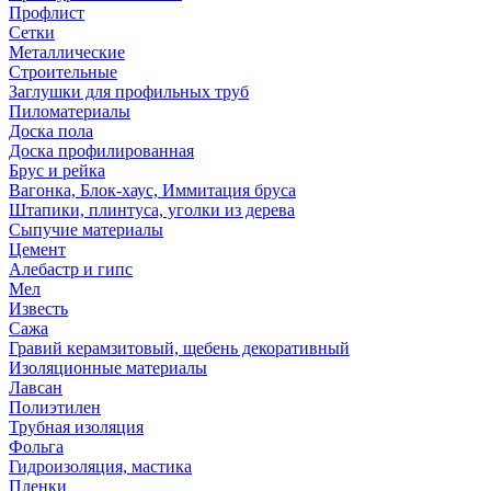
Профлист
Сетки
Металлические
Строительные
Заглушки для профильных труб
Пиломатериалы
Доска пола
Доска профилированная
Брус и рейка
Вагонка, Блок-хаус, Иммитация бруса
Штапики, плинтуса, уголки из дерева
Сыпучие материалы
Цемент
Алебастр и гипс
Мел
Известь
Сажа
Гравий керамзитовый, щебень декоративный
Изоляционные материалы
Лавсан
Полиэтилен
Трубная изоляция
Фольга
Гидроизоляция, мастика
Пленки