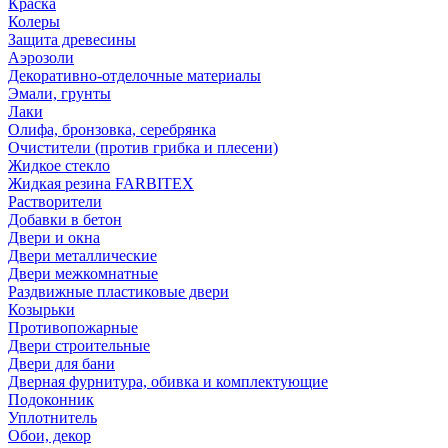
Краска
Колеры
Защита древесины
Аэрозоли
Декоративно-отделочные материалы
Эмали, грунты
Лаки
Олифа, бронзовка, серебрянка
Очистители (против грибка и плесени)
Жидкое стекло
Жидкая резина FARBITEX
Растворители
Добавки в бетон
Двери и окна
Двери металлические
Двери межкомнатные
Раздвижные пластиковые двери
Козырьки
Противопожарные
Двери строительные
Двери для бани
Дверная фурнитура, обивка и комплектующие
Подоконник
Уплотнитель
Обои, декор