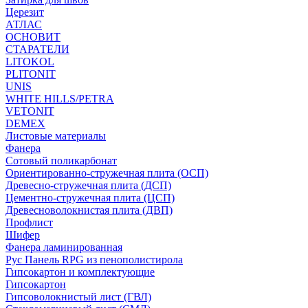
Церезит
АТЛАС
ОСНОВИТ
СТАРАТЕЛИ
LITOKOL
PLITONIT
UNIS
WHITE HILLS/PETRA
VETONIT
DEMEX
Листовые материалы
Фанера
Сотовый поликарбонат
Ориентированно-стружечная плита (ОСП)
Древесно-стружечная плита (ДСП)
Цементно-стружечная плита (ЦСП)
Древесноволокнистая плита (ДВП)
Профлист
Шифер
Фанера ламинированная
Рус Панель RPG из пенополистирола
Гипсокартон и комплектующие
Гипсокартон
Гипсоволокнистый лист (ГВЛ)