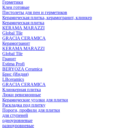
Герметики
Клеи готовые
Пистолеты для пен и герметиков
Керамическая плитка, керамогранит, клинкер
Керамическая плитка
КЕRАМА MARAZZI
Global Tile
GRACIA CERAMICA
Керамогранит
KERAMA MARAZZI
Global Tile
Гранит
Estima Profi
BERYOZA Ceramica
Брис (Индия)
LBceramics
GRACIA CERAMICA
Клинкерная плитка
Люки ревизионные
Керамические уголки для плитки
Раскладка под плитку
Пороги, профили для плитки
для ступеней
одноуровневые
разноуровневые