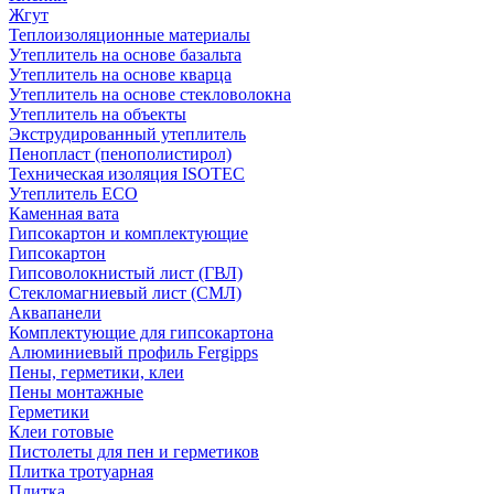
Жгут
Теплоизоляционные материалы
Утеплитель на основе базальта
Утеплитель на основе кварца
Утеплитель на основе стекловолокна
Утеплитель на объекты
Экструдированный утеплитель
Пенопласт (пенополистирол)
Техническая изоляция ISOTEC
Утеплитель ECO
Каменная вата
Гипсокартон и комплектующие
Гипсокартон
Гипсоволокнистый лист (ГВЛ)
Стекломагниевый лист (СМЛ)
Аквапанели
Комплектующие для гипсокартона
Алюминиевый профиль Fergipps
Пены, герметики, клеи
Пены монтажные
Герметики
Клеи готовые
Пистолеты для пен и герметиков
Плитка тротуарная
Плитка