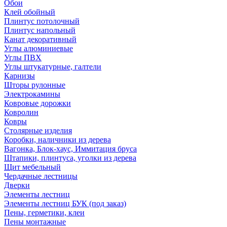
Обои
Клей обойный
Плинтус потолочный
Плинтус напольный
Канат декоративный
Углы алюминиевые
Углы ПВХ
Углы штукатурные, галтели
Карнизы
Шторы рулонные
Электрокамины
Ковровые дорожки
Ковролин
Ковры
Столярные изделия
Коробки, наличники из дерева
Вагонка, Блок-хаус, Иммитация бруса
Штапики, плинтуса, уголки из дерева
Щит мебельный
Чердачные лестницы
Дверки
Элементы лестниц
Элементы лестниц БУК (под заказ)
Пены, герметики, клеи
Пены монтажные