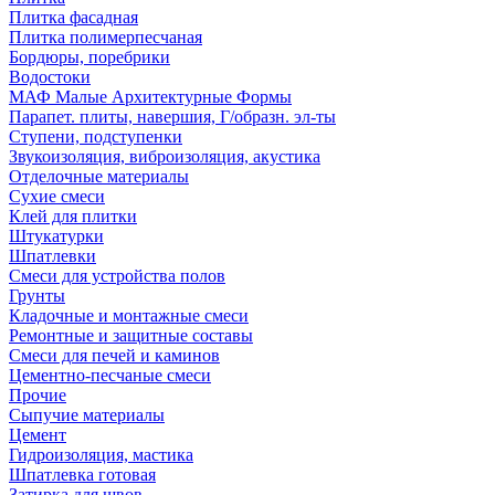
Плитка фасадная
Плитка полимерпесчаная
Бордюры, поребрики
Водостоки
МАФ Малые Архитектурные Формы
Парапет. плиты, навершия, Г/образн. эл-ты
Ступени, подступенки
Звукоизоляция, виброизоляция, акустика
Отделочные материалы
Сухие смеси
Клей для плитки
Штукатурки
Шпатлевки
Смеси для устройства полов
Грунты
Кладочные и монтажные смеси
Ремонтные и защитные составы
Смеси для печей и каминов
Цементно-песчаные смеси
Прочие
Сыпучие материалы
Цемент
Гидроизоляция, мастика
Шпатлевка готовая
Затирка для швов