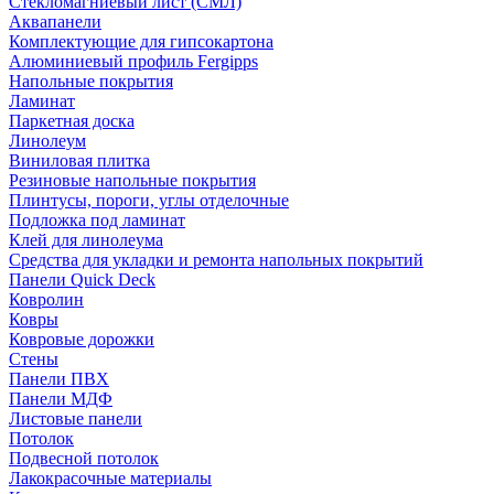
Стекломагниевый лист (СМЛ)
Аквапанели
Комплектующие для гипсокартона
Алюминиевый профиль Fergipps
Напольные покрытия
Ламинат
Паркетная доска
Линолеум
Виниловая плитка
Резиновые напольные покрытия
Плинтусы, пороги, углы отделочные
Подложка под ламинат
Клей для линолеума
Средства для укладки и ремонта напольных покрытий
Панели Quick Deck
Ковролин
Ковры
Ковровые дорожки
Стены
Панели ПВХ
Панели МДФ
Листовые панели
Потолок
Подвесной потолок
Лакокрасочные материалы