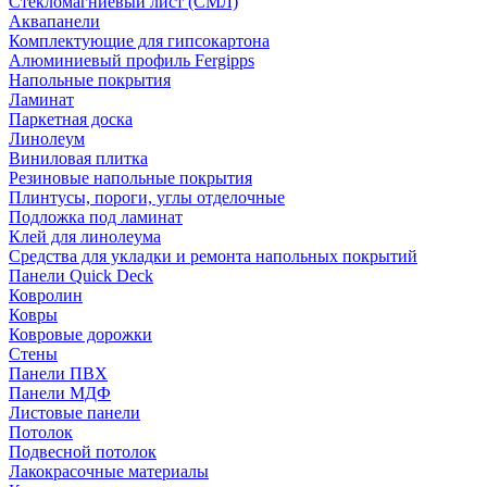
Стекломагниевый лист (СМЛ)
Аквапанели
Комплектующие для гипсокартона
Алюминиевый профиль Fergipps
Напольные покрытия
Ламинат
Паркетная доска
Линолеум
Виниловая плитка
Резиновые напольные покрытия
Плинтусы, пороги, углы отделочные
Подложка под ламинат
Клей для линолеума
Средства для укладки и ремонта напольных покрытий
Панели Quick Deck
Ковролин
Ковры
Ковровые дорожки
Стены
Панели ПВХ
Панели МДФ
Листовые панели
Потолок
Подвесной потолок
Лакокрасочные материалы