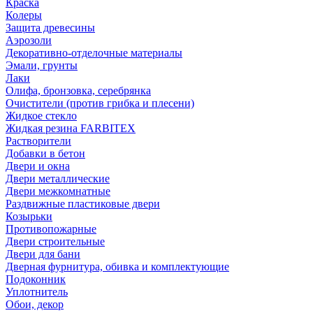
Краска
Колеры
Защита древесины
Аэрозоли
Декоративно-отделочные материалы
Эмали, грунты
Лаки
Олифа, бронзовка, серебрянка
Очистители (против грибка и плесени)
Жидкое стекло
Жидкая резина FARBITEX
Растворители
Добавки в бетон
Двери и окна
Двери металлические
Двери межкомнатные
Раздвижные пластиковые двери
Козырьки
Противопожарные
Двери строительные
Двери для бани
Дверная фурнитура, обивка и комплектующие
Подоконник
Уплотнитель
Обои, декор