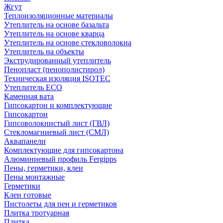
Жгут
Теплоизоляционные материалы
Утеплитель на основе базальта
Утеплитель на основе кварца
Утеплитель на основе стекловолокна
Утеплитель на объекты
Экструдированный утеплитель
Пенопласт (пенополистирол)
Техническая изоляция ISOTEC
Утеплитель ECO
Каменная вата
Гипсокартон и комплектующие
Гипсокартон
Гипсоволокнистый лист (ГВЛ)
Стекломагниевый лист (СМЛ)
Аквапанели
Комплектующие для гипсокартона
Алюминиевый профиль Fergipps
Пены, герметики, клеи
Пены монтажные
Герметики
Клеи готовые
Пистолеты для пен и герметиков
Плитка тротуарная
Плитка