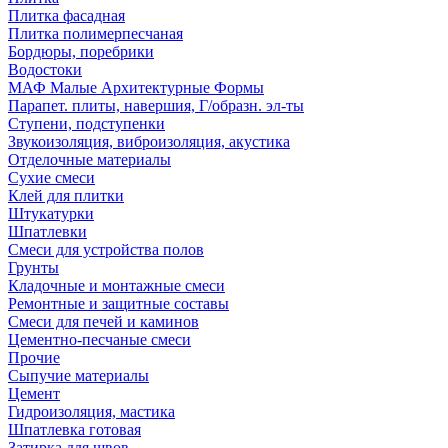
Плитка фасадная
Плитка полимерпесчаная
Бордюры, поребрики
Водостоки
МАФ Малые Архитектурные Формы
Парапет. плиты, навершия, Г/образн. эл-ты
Ступени, подступенки
Звукоизоляция, виброизоляция, акустика
Отделочные материалы
Сухие смеси
Клей для плитки
Штукатурки
Шпатлевки
Смеси для устройства полов
Грунты
Кладочные и монтажные смеси
Ремонтные и защитные составы
Смеси для печей и каминов
Цементно-песчаные смеси
Прочие
Сыпучие материалы
Цемент
Гидроизоляция, мастика
Шпатлевка готовая
Затирка для швов