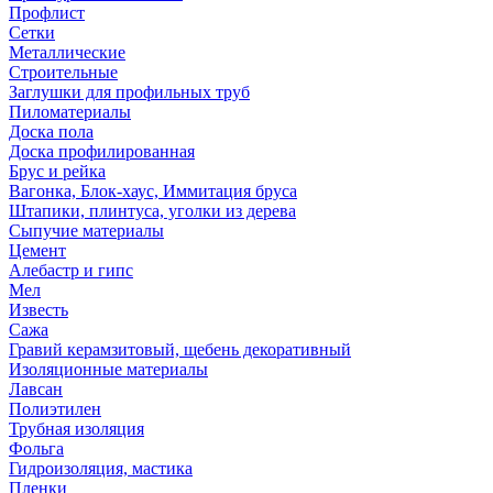
Профлист
Сетки
Металлические
Строительные
Заглушки для профильных труб
Пиломатериалы
Доска пола
Доска профилированная
Брус и рейка
Вагонка, Блок-хаус, Иммитация бруса
Штапики, плинтуса, уголки из дерева
Сыпучие материалы
Цемент
Алебастр и гипс
Мел
Известь
Сажа
Гравий керамзитовый, щебень декоративный
Изоляционные материалы
Лавсан
Полиэтилен
Трубная изоляция
Фольга
Гидроизоляция, мастика
Пленки