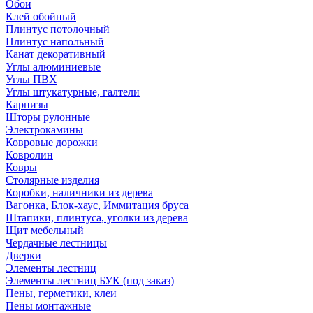
Обои
Клей обойный
Плинтус потолочный
Плинтус напольный
Канат декоративный
Углы алюминиевые
Углы ПВХ
Углы штукатурные, галтели
Карнизы
Шторы рулонные
Электрокамины
Ковровые дорожки
Ковролин
Ковры
Столярные изделия
Коробки, наличники из дерева
Вагонка, Блок-хаус, Иммитация бруса
Штапики, плинтуса, уголки из дерева
Щит мебельный
Чердачные лестницы
Дверки
Элементы лестниц
Элементы лестниц БУК (под заказ)
Пены, герметики, клеи
Пены монтажные