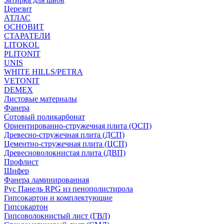
Церезит
АТЛАС
ОСНОВИТ
СТАРАТЕЛИ
LITOKOL
PLITONIT
UNIS
WHITE HILLS/PETRA
VETONIT
DEMEX
Листовые материалы
Фанера
Сотовый поликарбонат
Ориентированно-стружечная плита (ОСП)
Древесно-стружечная плита (ДСП)
Цементно-стружечная плита (ЦСП)
Древесноволокнистая плита (ДВП)
Профлист
Шифер
Фанера ламинированная
Рус Панель RPG из пенополистирола
Гипсокартон и комплектующие
Гипсокартон
Гипсоволокнистый лист (ГВЛ)