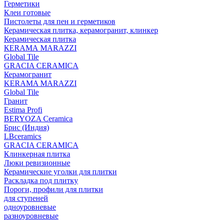
Герметики
Клеи готовые
Пистолеты для пен и герметиков
Керамическая плитка, керамогранит, клинкер
Керамическая плитка
КЕRАМА MARAZZI
Global Tile
GRACIA CERAMICA
Керамогранит
KERAMA MARAZZI
Global Tile
Гранит
Estima Profi
BERYOZA Ceramica
Брис (Индия)
LBceramics
GRACIA CERAMICA
Клинкерная плитка
Люки ревизионные
Керамические уголки для плитки
Раскладка под плитку
Пороги, профили для плитки
для ступеней
одноуровневые
разноуровневые