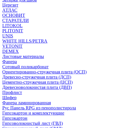
Церезит
АТЛАС
ОСНОВИТ
СТАРАТЕЛИ
LITOKOL
PLITONIT
UNIS
WHITE HILLS/PETRA
VETONIT
DEMEX
Листовые материалы
Фанера
Сотовый поликарбонат
Ориентированно-стружечная плита (ОСП)
Древесно-стружечная плита (ДСП)
Цементно-стружечная плита (ЦСП)
Древесноволокнистая плита (ДВП)
Профлист
Шифер
Фанера ламинированная
Рус Панель RPG из пенополистирола
Гипсокартон и комплектующие
Гипсокартон
Гипсоволокнистый лист (ГВЛ)