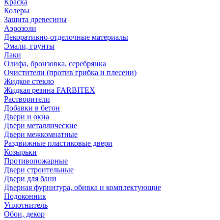
Краска
Колеры
Защита древесины
Аэрозоли
Декоративно-отделочные материалы
Эмали, грунты
Лаки
Олифа, бронзовка, серебрянка
Очистители (против грибка и плесени)
Жидкое стекло
Жидкая резина FARBITEX
Растворители
Добавки в бетон
Двери и окна
Двери металлические
Двери межкомнатные
Раздвижные пластиковые двери
Козырьки
Противопожарные
Двери строительные
Двери для бани
Дверная фурнитура, обивка и комплектующие
Подоконник
Уплотнитель
Обои, декор