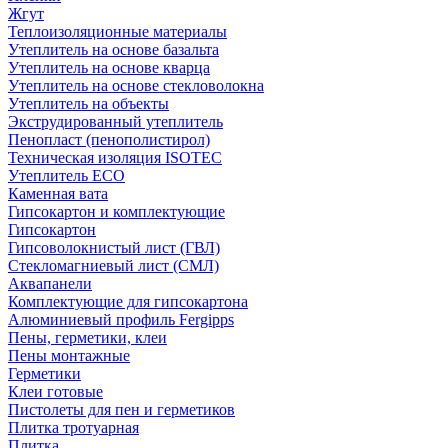
Жгут
Теплоизоляционные материалы
Утеплитель на основе базальта
Утеплитель на основе кварца
Утеплитель на основе стекловолокна
Утеплитель на объекты
Экструдированный утеплитель
Пенопласт (пенополистирол)
Техническая изоляция ISOTEC
Утеплитель ECO
Каменная вата
Гипсокартон и комплектующие
Гипсокартон
Гипсоволокнистый лист (ГВЛ)
Стекломагниевый лист (СМЛ)
Аквапанели
Комплектующие для гипсокартона
Алюминиевый профиль Fergipps
Пены, герметики, клеи
Пены монтажные
Герметики
Клеи готовые
Пистолеты для пен и герметиков
Плитка тротуарная
Плитка