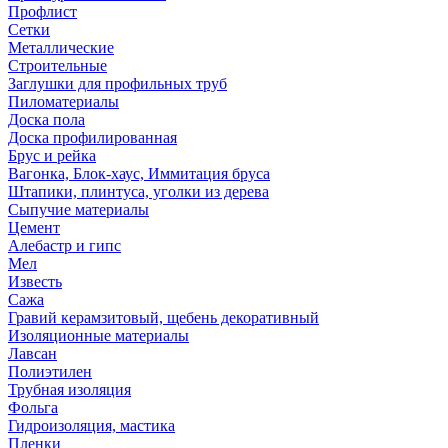
Профлист
Сетки
Металлические
Строительные
Заглушки для профильных труб
Пиломатериалы
Доска пола
Доска профилированная
Брус и рейка
Вагонка, Блок-хаус, Иммитация бруса
Штапики, плинтуса, уголки из дерева
Сыпучие материалы
Цемент
Алебастр и гипс
Мел
Известь
Сажа
Гравий керамзитовый, щебень декоративный
Изоляционные материалы
Лавсан
Полиэтилен
Трубная изоляция
Фольга
Гидроизоляция, мастика
Пленки