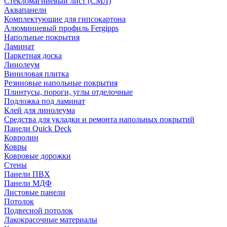
Стекломагниевый лист (СМЛ)
Аквапанели
Комплектующие для гипсокартона
Алюминиевый профиль Fergipps
Напольные покрытия
Ламинат
Паркетная доска
Линолеум
Виниловая плитка
Резиновые напольные покрытия
Плинтусы, пороги, углы отделочные
Подложка под ламинат
Клей для линолеума
Средства для укладки и ремонта напольных покрытий
Панели Quick Deck
Ковролин
Ковры
Ковровые дорожки
Стены
Панели ПВХ
Панели МДФ
Листовые панели
Потолок
Подвесной потолок
Лакокрасочные материалы