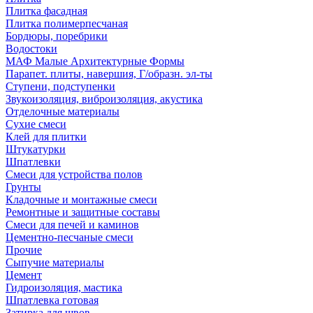
Плитка фасадная
Плитка полимерпесчаная
Бордюры, поребрики
Водостоки
МАФ Малые Архитектурные Формы
Парапет. плиты, навершия, Г/образн. эл-ты
Ступени, подступенки
Звукоизоляция, виброизоляция, акустика
Отделочные материалы
Сухие смеси
Клей для плитки
Штукатурки
Шпатлевки
Смеси для устройства полов
Грунты
Кладочные и монтажные смеси
Ремонтные и защитные составы
Смеси для печей и каминов
Цементно-песчаные смеси
Прочие
Сыпучие материалы
Цемент
Гидроизоляция, мастика
Шпатлевка готовая
Затирка для швов