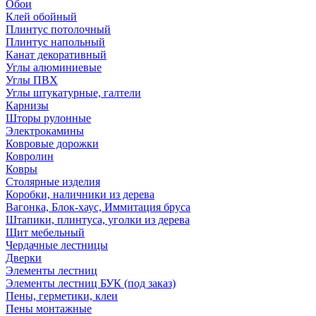
Обои
Клей обойный
Плинтус потолочный
Плинтус напольный
Канат декоративный
Углы алюминиевые
Углы ПВХ
Углы штукатурные, галтели
Карнизы
Шторы рулонные
Электрокамины
Ковровые дорожки
Ковролин
Ковры
Столярные изделия
Коробки, наличники из дерева
Вагонка, Блок-хаус, Иммитация бруса
Штапики, плинтуса, уголки из дерева
Щит мебельный
Чердачные лестницы
Дверки
Элементы лестниц
Элементы лестниц БУК (под заказ)
Пены, герметики, клеи
Пены монтажные