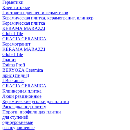
Герметики
Клеи готовые
Пистолеты для пен и герметиков
Керамическая плитка, керамогранит, клинкер
Керамическая плитка
КЕRАМА MARAZZI
Global Tile
GRACIA CERAMICA
Керамогранит
KERAMA MARAZZI
Global Tile
Гранит
Estima Profi
BERYOZA Ceramica
Брис (Индия)
LBceramics
GRACIA CERAMICA
Клинкерная плитка
Люки ревизионные
Керамические уголки для плитки
Раскладка под плитку
Пороги, профили для плитки
для ступеней
одноуровневые
разноуровневые