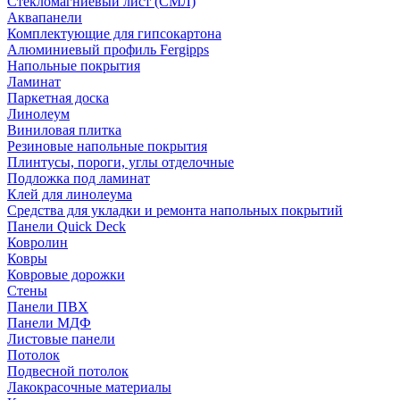
Стекломагниевый лист (СМЛ)
Аквапанели
Комплектующие для гипсокартона
Алюминиевый профиль Fergipps
Напольные покрытия
Ламинат
Паркетная доска
Линолеум
Виниловая плитка
Резиновые напольные покрытия
Плинтусы, пороги, углы отделочные
Подложка под ламинат
Клей для линолеума
Средства для укладки и ремонта напольных покрытий
Панели Quick Deck
Ковролин
Ковры
Ковровые дорожки
Стены
Панели ПВХ
Панели МДФ
Листовые панели
Потолок
Подвесной потолок
Лакокрасочные материалы