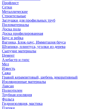
Профлист
Сетки
Металлические
Строительные
Заглушки для профильных труб
Пиломатериалы
Доска пола
Доска профилированная
Брус и рейка
Вагонка, Блок-хаус, Иммитация бруса
Штапики, плинтуса, уголки из дерева
Сыпучие материалы
Цемент
Алебастр и гипс
Мел
Известь
Сажа
Гравий керамзитовый, щебень декоративный
Изоляционные материалы
Лавсан
Полиэтилен
Трубная изоляция
Фольга
Гидроизоляция, мастика
Пленки