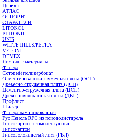
Церезит
АТЛАС
ОСНОВИТ
СТАРАТЕЛИ
LITOKOL
PLITONIT
UNIS
WHITE HILLS/PETRA
VETONIT
DEMEX
Листовые материалы
Фанера
Сотовый поликарбонат
Ориентированно-стружечная плита (ОСП)
Древесно-стружечная плита (ДСП)
Цементно-стружечная плита (ЦСП)
Древесноволокнистая плита (ДВП)
Профлист
Шифер
Фанера ламинированная
Рус Панель RPG из пенополистирола
Гипсокартон и комплектующие
Гипсокартон
Гипсоволокнистый лист (ГВЛ)