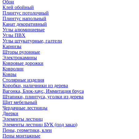
Обои
Клей обойный
Плинтус потолочный
Плинтус напольный
Канат декоративный
Углы алюминиевые
Углы ПВХ
Углы штукатурные, галтели
Карнизы
Шторы рулонные
Электрокамины
Ковровые дорожки
Ковролин
Ковры
Столярные изделия
Коробки, наличники из дерева
Вагонка, Блок-хаус, Иммитация бруса
Штапики, плинтуса, уголки из дерева
Щит мебельный
Чердачные лестницы
Дверки
Элементы лестниц
Элементы лестниц БУК (под заказ)
Пены, герметики, клеи
Пены монтажные