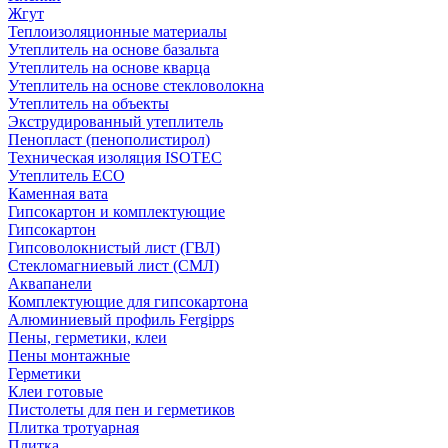
Жгут
Теплоизоляционные материалы
Утеплитель на основе базальта
Утеплитель на основе кварца
Утеплитель на основе стекловолокна
Утеплитель на объекты
Экструдированный утеплитель
Пенопласт (пенополистирол)
Техническая изоляция ISOTEC
Утеплитель ECO
Каменная вата
Гипсокартон и комплектующие
Гипсокартон
Гипсоволокнистый лист (ГВЛ)
Стекломагниевый лист (СМЛ)
Аквапанели
Комплектующие для гипсокартона
Алюминиевый профиль Fergipps
Пены, герметики, клеи
Пены монтажные
Герметики
Клеи готовые
Пистолеты для пен и герметиков
Плитка тротуарная
Плитка