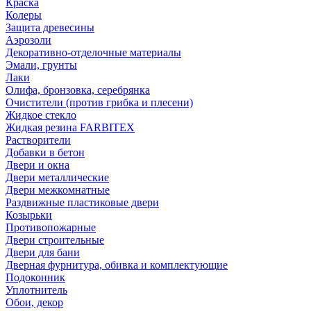
Краска
Колеры
Защита древесины
Аэрозоли
Декоративно-отделочные материалы
Эмали, грунты
Лаки
Олифа, бронзовка, серебрянка
Очистители (против грибка и плесени)
Жидкое стекло
Жидкая резина FARBITEX
Растворители
Добавки в бетон
Двери и окна
Двери металлические
Двери межкомнатные
Раздвижные пластиковые двери
Козырьки
Противопожарные
Двери строительные
Двери для бани
Дверная фурнитура, обивка и комплектующие
Подоконник
Уплотнитель
Обои, декор