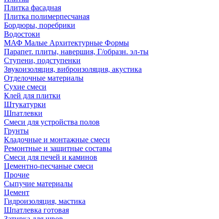
Плитка фасадная
Плитка полимерпесчаная
Бордюры, поребрики
Водостоки
МАФ Малые Архитектурные Формы
Парапет. плиты, навершия, Г/образн. эл-ты
Ступени, подступенки
Звукоизоляция, виброизоляция, акустика
Отделочные материалы
Сухие смеси
Клей для плитки
Штукатурки
Шпатлевки
Смеси для устройства полов
Грунты
Кладочные и монтажные смеси
Ремонтные и защитные составы
Смеси для печей и каминов
Цементно-песчаные смеси
Прочие
Сыпучие материалы
Цемент
Гидроизоляция, мастика
Шпатлевка готовая
Затирка для швов