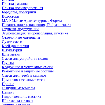
Плитка фасадная
Плитка полимерпесчаная
Бордюры, поребрики
Водостоки
МАФ Малые Архитектурные Формы
Парапет. плиты, навершия, Г/образн. эл-ты
Ступени, подступенки
Звукоизоляция, виброизоляция, акустика
Отделочные материалы
Сухие смеси
Клей для плитки
Штукатурки
Шпатлевки
Смеси для устройства полов
Грунты
Кладочные и монтажные смеси
Ремонтные и защитные составы
Смеси для печей и каминов
Цементно-песчаные смеси
Прочие
Сыпучие материалы
Цемент
Гидроизоляция, мастика
Шпатлевка готовая
Затирка для швов