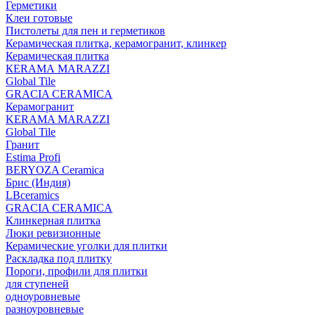
Герметики
Клеи готовые
Пистолеты для пен и герметиков
Керамическая плитка, керамогранит, клинкер
Керамическая плитка
КЕRАМА MARAZZI
Global Tile
GRACIA CERAMICA
Керамогранит
KERAMA MARAZZI
Global Tile
Гранит
Estima Profi
BERYOZA Ceramica
Брис (Индия)
LBceramics
GRACIA CERAMICA
Клинкерная плитка
Люки ревизионные
Керамические уголки для плитки
Раскладка под плитку
Пороги, профили для плитки
для ступеней
одноуровневые
разноуровневые