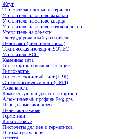
Жгут
Теплоизоляционные материалы
Утеплитель на основе базальта
Утеплитель на основе кварца
Утеплитель на основе стекловолокна
Утеплитель на объекты
Экструдированный утеплитель
Пенопласт (пенополистирол)
Техническая изоляция ISOTEC
Утеплитель ECO
Каменная вата
Гипсокартон и комплектующие
Гипсокартон
Гипсоволокнистый лист (ГВЛ)
Стекломагниевый лист (СМЛ)
Аквапанели
Комплектующие для гипсокартона
Алюминиевый профиль Fergipps
Пены, герметики, клеи
Пены монтажные
Герметики
Клеи готовые
Пистолеты для пен и герметиков
Плитка тротуарная
Плитка