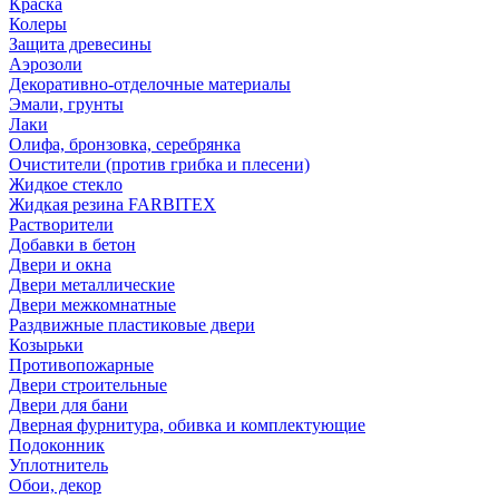
Краска
Колеры
Защита древесины
Аэрозоли
Декоративно-отделочные материалы
Эмали, грунты
Лаки
Олифа, бронзовка, серебрянка
Очистители (против грибка и плесени)
Жидкое стекло
Жидкая резина FARBITEX
Растворители
Добавки в бетон
Двери и окна
Двери металлические
Двери межкомнатные
Раздвижные пластиковые двери
Козырьки
Противопожарные
Двери строительные
Двери для бани
Дверная фурнитура, обивка и комплектующие
Подоконник
Уплотнитель
Обои, декор