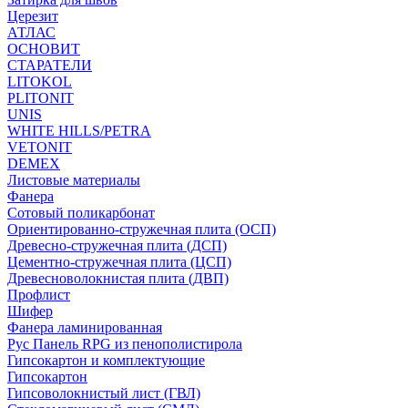
Церезит
АТЛАС
ОСНОВИТ
СТАРАТЕЛИ
LITOKOL
PLITONIT
UNIS
WHITE HILLS/PETRA
VETONIT
DEMEX
Листовые материалы
Фанера
Сотовый поликарбонат
Ориентированно-стружечная плита (ОСП)
Древесно-стружечная плита (ДСП)
Цементно-стружечная плита (ЦСП)
Древесноволокнистая плита (ДВП)
Профлист
Шифер
Фанера ламинированная
Рус Панель RPG из пенополистирола
Гипсокартон и комплектующие
Гипсокартон
Гипсоволокнистый лист (ГВЛ)