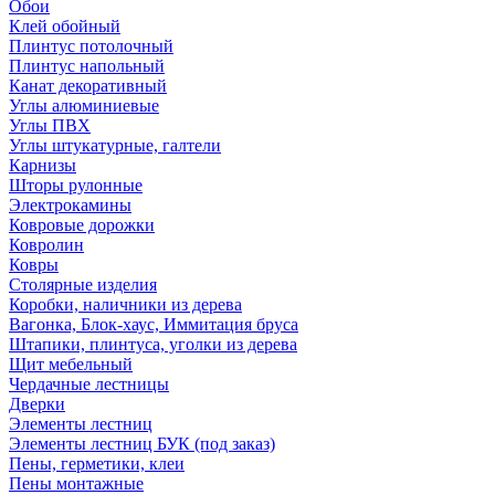
Обои
Клей обойный
Плинтус потолочный
Плинтус напольный
Канат декоративный
Углы алюминиевые
Углы ПВХ
Углы штукатурные, галтели
Карнизы
Шторы рулонные
Электрокамины
Ковровые дорожки
Ковролин
Ковры
Столярные изделия
Коробки, наличники из дерева
Вагонка, Блок-хаус, Иммитация бруса
Штапики, плинтуса, уголки из дерева
Щит мебельный
Чердачные лестницы
Дверки
Элементы лестниц
Элементы лестниц БУК (под заказ)
Пены, герметики, клеи
Пены монтажные