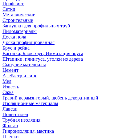
Профлист
Сетки
Металлические
Строительные
Заглушки для профильных труб
Пиломатериалы
Доска пола
Доска профилированная
Брус и рейка
Вагонка, Блок-хаус, Иммитация бруса
Штапики, плинтуса, уголки из дерева
Сыпучие материалы
Цемент
Алебастр и гипс
Мел
Известь
Сажа
Гравий керамзитовый, щебень декоративный
Изоляционные материалы
Лавсан
Полиэтилен
Трубная изоляция
Фольга
Гидроизоляция, мастика
Пленки