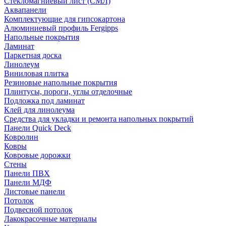
Стекломагниевый лист (СМЛ)
Аквапанели
Комплектующие для гипсокартона
Алюминиевый профиль Fergipps
Напольные покрытия
Ламинат
Паркетная доска
Линолеум
Виниловая плитка
Резиновые напольные покрытия
Плинтусы, пороги, углы отделочные
Подложка под ламинат
Клей для линолеума
Средства для укладки и ремонта напольных покрытий
Панели Quick Deck
Ковролин
Ковры
Ковровые дорожки
Стены
Панели ПВХ
Панели МДФ
Листовые панели
Потолок
Подвесной потолок
Лакокрасочные материалы