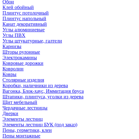
Обои
Клей обойный
Плинтус потолочный
Плинтус напольный
Канат декоративный
Углы алюминиевые
Углы ПВХ
Углы штукатурные, галтели
Карнизы
Шторы рулонные
Электрокамины
Ковровые дорожки
Ковролин
Ковры
Столярные изделия
Коробки, наличники из дерева
Вагонка, Блок-хаус, Иммитация бруса
Штапики, плинтуса, уголки из дерева
Щит мебельный
Чердачные лестницы
Дверки
Элементы лестниц
Элементы лестниц БУК (под заказ)
Пены, герметики, клеи
Пены монтажные