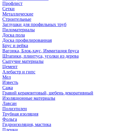
Профлист
Сетки
Металлические
Строительные
Заглушки для профильных труб
Пиломатериалы
Доска пола
Доска профилированная
Брус и рейка
Вагонка, Блок-хаус, Иммитация бруса
Штапики, плинтуса, уголки из дерева
Сыпучие материалы
Цемент
Алебастр и гипс
Мел
Известь
Сажа
Гравий керамзитовый, щебень декоративный
Изоляционные материалы
Лавсан
Полиэтилен
Трубная изоляция
Фольга
Гидроизоляция, мастика
Пленки