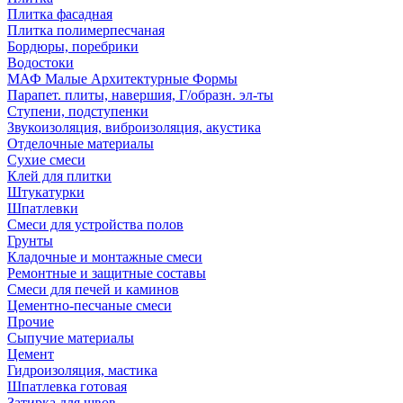
Плитка фасадная
Плитка полимерпесчаная
Бордюры, поребрики
Водостоки
МАФ Малые Архитектурные Формы
Парапет. плиты, навершия, Г/образн. эл-ты
Ступени, подступенки
Звукоизоляция, виброизоляция, акустика
Отделочные материалы
Сухие смеси
Клей для плитки
Штукатурки
Шпатлевки
Смеси для устройства полов
Грунты
Кладочные и монтажные смеси
Ремонтные и защитные составы
Смеси для печей и каминов
Цементно-песчаные смеси
Прочие
Сыпучие материалы
Цемент
Гидроизоляция, мастика
Шпатлевка готовая
Затирка для швов