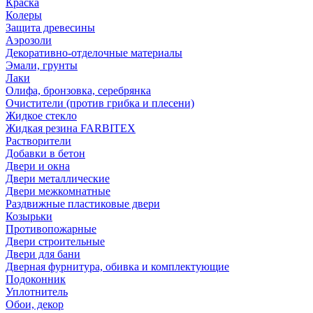
Краска
Колеры
Защита древесины
Аэрозоли
Декоративно-отделочные материалы
Эмали, грунты
Лаки
Олифа, бронзовка, серебрянка
Очистители (против грибка и плесени)
Жидкое стекло
Жидкая резина FARBITEX
Растворители
Добавки в бетон
Двери и окна
Двери металлические
Двери межкомнатные
Раздвижные пластиковые двери
Козырьки
Противопожарные
Двери строительные
Двери для бани
Дверная фурнитура, обивка и комплектующие
Подоконник
Уплотнитель
Обои, декор