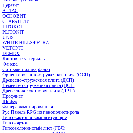
Церезит
АТЛАС
ОСНОВИТ
СТАРАТЕЛИ
LITOKOL
PLITONIT
UNIS
WHITE HILLS/PETRA
VETONIT
DEMEX
Листовые материалы
Фанера
Сотовый поликарбонат
Ориентированно-стружечная плита (ОСП)
Древесно-стружечная плита (ДСП)
Цементно-стружечная плита (ЦСП)
Древесноволокнистая плита (ДВП)
Профлист
Шифер
Фанера ламинированная
Рус Панель RPG из пенополистирола
Гипсокартон и комплектующие
Гипсокартон
Гипсоволокнистый лист (ГВЛ)