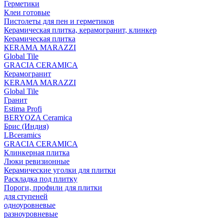
Герметики
Клеи готовые
Пистолеты для пен и герметиков
Керамическая плитка, керамогранит, клинкер
Керамическая плитка
КЕRАМА MARAZZI
Global Tile
GRACIA CERAMICA
Керамогранит
KERAMA MARAZZI
Global Tile
Гранит
Estima Profi
BERYOZA Ceramica
Брис (Индия)
LBceramics
GRACIA CERAMICA
Клинкерная плитка
Люки ревизионные
Керамические уголки для плитки
Раскладка под плитку
Пороги, профили для плитки
для ступеней
одноуровневые
разноуровневые