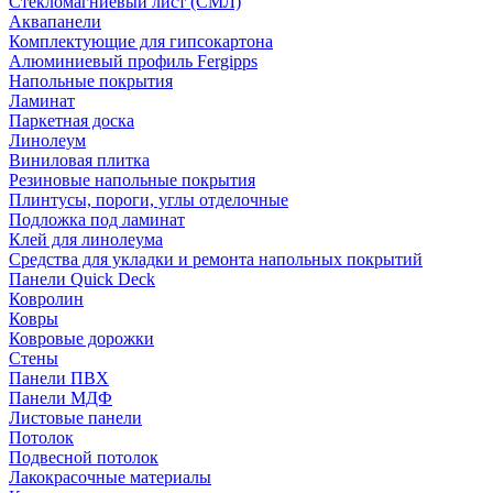
Стекломагниевый лист (СМЛ)
Аквапанели
Комплектующие для гипсокартона
Алюминиевый профиль Fergipps
Напольные покрытия
Ламинат
Паркетная доска
Линолеум
Виниловая плитка
Резиновые напольные покрытия
Плинтусы, пороги, углы отделочные
Подложка под ламинат
Клей для линолеума
Средства для укладки и ремонта напольных покрытий
Панели Quick Deck
Ковролин
Ковры
Ковровые дорожки
Стены
Панели ПВХ
Панели МДФ
Листовые панели
Потолок
Подвесной потолок
Лакокрасочные материалы