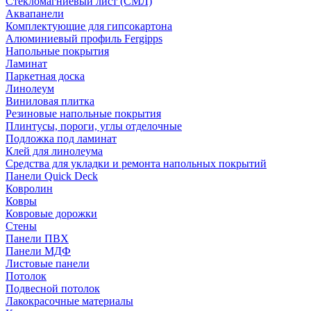
Стекломагниевый лист (СМЛ)
Аквапанели
Комплектующие для гипсокартона
Алюминиевый профиль Fergipps
Напольные покрытия
Ламинат
Паркетная доска
Линолеум
Виниловая плитка
Резиновые напольные покрытия
Плинтусы, пороги, углы отделочные
Подложка под ламинат
Клей для линолеума
Средства для укладки и ремонта напольных покрытий
Панели Quick Deck
Ковролин
Ковры
Ковровые дорожки
Стены
Панели ПВХ
Панели МДФ
Листовые панели
Потолок
Подвесной потолок
Лакокрасочные материалы