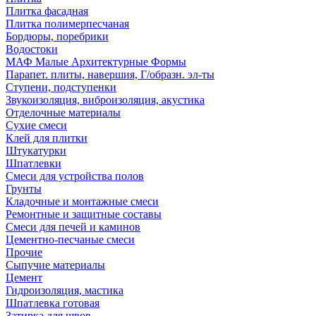
Плитка фасадная
Плитка полимерпесчаная
Бордюры, поребрики
Водостоки
МАФ Малые Архитектурные Формы
Парапет. плиты, навершия, Г/образн. эл-ты
Ступени, подступенки
Звукоизоляция, виброизоляция, акустика
Отделочные материалы
Сухие смеси
Клей для плитки
Штукатурки
Шпатлевки
Смеси для устройства полов
Грунты
Кладочные и монтажные смеси
Ремонтные и защитные составы
Смеси для печей и каминов
Цементно-песчаные смеси
Прочие
Сыпучие материалы
Цемент
Гидроизоляция, мастика
Шпатлевка готовая
Затирка для швов