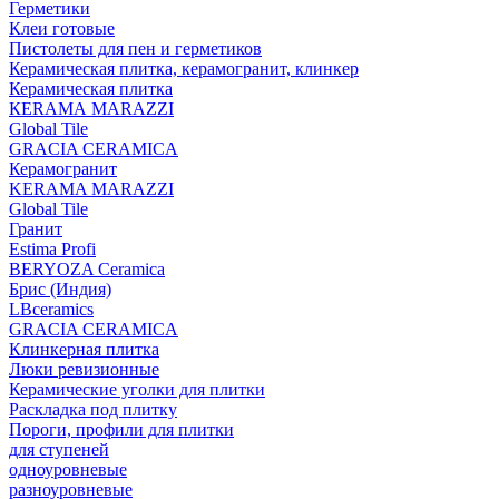
Герметики
Клеи готовые
Пистолеты для пен и герметиков
Керамическая плитка, керамогранит, клинкер
Керамическая плитка
КЕRАМА MARAZZI
Global Tile
GRACIA CERAMICA
Керамогранит
KERAMA MARAZZI
Global Tile
Гранит
Estima Profi
BERYOZA Ceramica
Брис (Индия)
LBceramics
GRACIA CERAMICA
Клинкерная плитка
Люки ревизионные
Керамические уголки для плитки
Раскладка под плитку
Пороги, профили для плитки
для ступеней
одноуровневые
разноуровневые