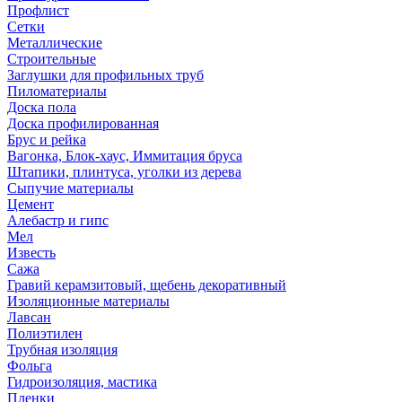
Профлист
Сетки
Металлические
Строительные
Заглушки для профильных труб
Пиломатериалы
Доска пола
Доска профилированная
Брус и рейка
Вагонка, Блок-хаус, Иммитация бруса
Штапики, плинтуса, уголки из дерева
Сыпучие материалы
Цемент
Алебастр и гипс
Мел
Известь
Сажа
Гравий керамзитовый, щебень декоративный
Изоляционные материалы
Лавсан
Полиэтилен
Трубная изоляция
Фольга
Гидроизоляция, мастика
Пленки