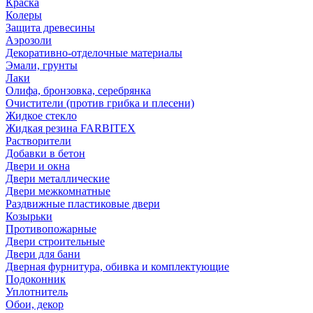
Краска
Колеры
Защита древесины
Аэрозоли
Декоративно-отделочные материалы
Эмали, грунты
Лаки
Олифа, бронзовка, серебрянка
Очистители (против грибка и плесени)
Жидкое стекло
Жидкая резина FARBITEX
Растворители
Добавки в бетон
Двери и окна
Двери металлические
Двери межкомнатные
Раздвижные пластиковые двери
Козырьки
Противопожарные
Двери строительные
Двери для бани
Дверная фурнитура, обивка и комплектующие
Подоконник
Уплотнитель
Обои, декор