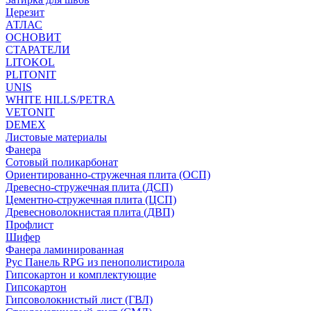
Церезит
АТЛАС
ОСНОВИТ
СТАРАТЕЛИ
LITOKOL
PLITONIT
UNIS
WHITE HILLS/PETRA
VETONIT
DEMEX
Листовые материалы
Фанера
Сотовый поликарбонат
Ориентированно-стружечная плита (ОСП)
Древесно-стружечная плита (ДСП)
Цементно-стружечная плита (ЦСП)
Древесноволокнистая плита (ДВП)
Профлист
Шифер
Фанера ламинированная
Рус Панель RPG из пенополистирола
Гипсокартон и комплектующие
Гипсокартон
Гипсоволокнистый лист (ГВЛ)