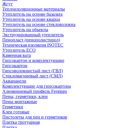
Жгут
Теплоизоляционные материалы
Утеплитель на основе базальта
Утеплитель на основе кварца
Утеплитель на основе стекловолокна
Утеплитель на объекты
Экструдированный утеплитель
Пенопласт (пенополистирол)
Техническая изоляция ISOTEC
Утеплитель ECO
Каменная вата
Гипсокартон и комплектующие
Гипсокартон
Гипсоволокнистый лист (ГВЛ)
Стекломагниевый лист (СМЛ)
Аквапанели
Комплектующие для гипсокартона
Алюминиевый профиль Fergipps
Пены, герметики, клеи
Пены монтажные
Герметики
Клеи готовые
Пистолеты для пен и герметиков
Плитка тротуарная
Плитка