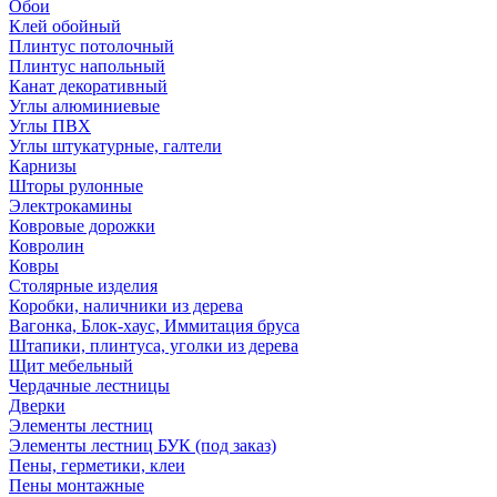
Обои
Клей обойный
Плинтус потолочный
Плинтус напольный
Канат декоративный
Углы алюминиевые
Углы ПВХ
Углы штукатурные, галтели
Карнизы
Шторы рулонные
Электрокамины
Ковровые дорожки
Ковролин
Ковры
Столярные изделия
Коробки, наличники из дерева
Вагонка, Блок-хаус, Иммитация бруса
Штапики, плинтуса, уголки из дерева
Щит мебельный
Чердачные лестницы
Дверки
Элементы лестниц
Элементы лестниц БУК (под заказ)
Пены, герметики, клеи
Пены монтажные