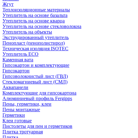
Жгут
Теплоизоляционные материалы
Утеплитель на основе базальта
Утеплитель на основе кварца
Утеплитель на основе стекловолокна
Утеплитель на объекты
Экструдированный утеплитель
Пенопласт (пенополистирол)
Техническая изоляция ISOTEC
Утеплитель ECO
Каменная вата
Гипсокартон и комплектующие
Гипсокартон
Гипсоволокнистый лист (ГВЛ)
Стекломагниевый лист (СМЛ)
Аквапанели
Комплектующие для гипсокартона
Алюминиевый профиль Fergipps
Пены, герметики, клеи
Пены монтажные
Герметики
Клеи готовые
Пистолеты для пен и герметиков
Плитка тротуарная
Плитка