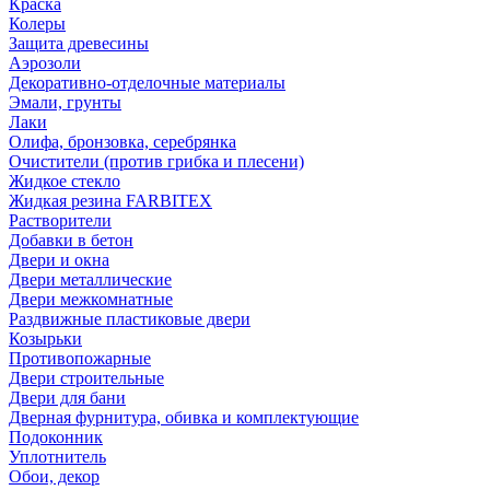
Краска
Колеры
Защита древесины
Аэрозоли
Декоративно-отделочные материалы
Эмали, грунты
Лаки
Олифа, бронзовка, серебрянка
Очистители (против грибка и плесени)
Жидкое стекло
Жидкая резина FARBITEX
Растворители
Добавки в бетон
Двери и окна
Двери металлические
Двери межкомнатные
Раздвижные пластиковые двери
Козырьки
Противопожарные
Двери строительные
Двери для бани
Дверная фурнитура, обивка и комплектующие
Подоконник
Уплотнитель
Обои, декор