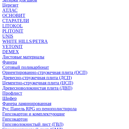
Церезит
АТЛАС
ОСНОВИТ
СТАРАТЕЛИ
LITOKOL
PLITONIT
UNIS
WHITE HILLS/PETRA
VETONIT
DEMEX
Листовые материалы
Фанера
Сотовый поликарбонат
Ориентированно-стружечная плита (ОСП)
Древесно-стружечная плита (ДСП)
Цементно-стружечная плита (ЦСП)
Древесноволокнистая плита (ДВП)
Профлист
Шифер
Фанера ламинированная
Рус Панель RPG из пенополистирола
Гипсокартон и комплектующие
Гипсокартон
Гипсоволокнистый лист (ГВЛ)