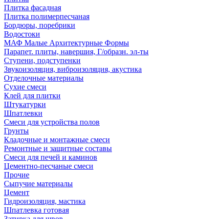
Плитка фасадная
Плитка полимерпесчаная
Бордюры, поребрики
Водостоки
МАФ Малые Архитектурные Формы
Парапет. плиты, навершия, Г/образн. эл-ты
Ступени, подступенки
Звукоизоляция, виброизоляция, акустика
Отделочные материалы
Сухие смеси
Клей для плитки
Штукатурки
Шпатлевки
Смеси для устройства полов
Грунты
Кладочные и монтажные смеси
Ремонтные и защитные составы
Смеси для печей и каминов
Цементно-песчаные смеси
Прочие
Сыпучие материалы
Цемент
Гидроизоляция, мастика
Шпатлевка готовая
Затирка для швов