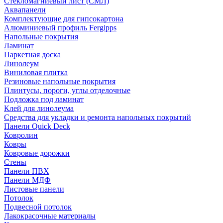
Стекломагниевый лист (СМЛ)
Аквапанели
Комплектующие для гипсокартона
Алюминиевый профиль Fergipps
Напольные покрытия
Ламинат
Паркетная доска
Линолеум
Виниловая плитка
Резиновые напольные покрытия
Плинтусы, пороги, углы отделочные
Подложка под ламинат
Клей для линолеума
Средства для укладки и ремонта напольных покрытий
Панели Quick Deck
Ковролин
Ковры
Ковровые дорожки
Стены
Панели ПВХ
Панели МДФ
Листовые панели
Потолок
Подвесной потолок
Лакокрасочные материалы