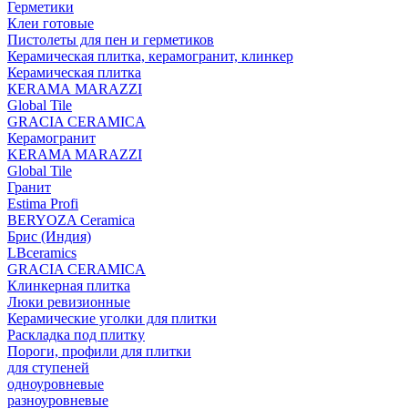
Герметики
Клеи готовые
Пистолеты для пен и герметиков
Керамическая плитка, керамогранит, клинкер
Керамическая плитка
КЕRАМА MARAZZI
Global Tile
GRACIA CERAMICA
Керамогранит
KERAMA MARAZZI
Global Tile
Гранит
Estima Profi
BERYOZA Ceramica
Брис (Индия)
LBceramics
GRACIA CERAMICA
Клинкерная плитка
Люки ревизионные
Керамические уголки для плитки
Раскладка под плитку
Пороги, профили для плитки
для ступеней
одноуровневые
разноуровневые