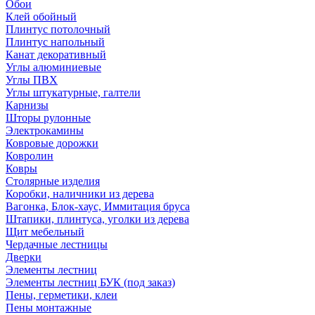
Обои
Клей обойный
Плинтус потолочный
Плинтус напольный
Канат декоративный
Углы алюминиевые
Углы ПВХ
Углы штукатурные, галтели
Карнизы
Шторы рулонные
Электрокамины
Ковровые дорожки
Ковролин
Ковры
Столярные изделия
Коробки, наличники из дерева
Вагонка, Блок-хаус, Иммитация бруса
Штапики, плинтуса, уголки из дерева
Щит мебельный
Чердачные лестницы
Дверки
Элементы лестниц
Элементы лестниц БУК (под заказ)
Пены, герметики, клеи
Пены монтажные