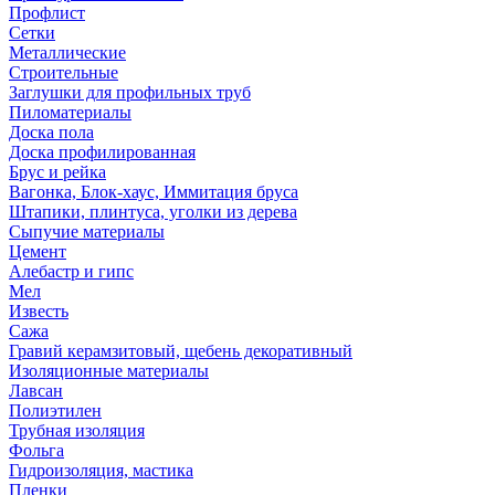
Профлист
Сетки
Металлические
Строительные
Заглушки для профильных труб
Пиломатериалы
Доска пола
Доска профилированная
Брус и рейка
Вагонка, Блок-хаус, Иммитация бруса
Штапики, плинтуса, уголки из дерева
Сыпучие материалы
Цемент
Алебастр и гипс
Мел
Известь
Сажа
Гравий керамзитовый, щебень декоративный
Изоляционные материалы
Лавсан
Полиэтилен
Трубная изоляция
Фольга
Гидроизоляция, мастика
Пленки