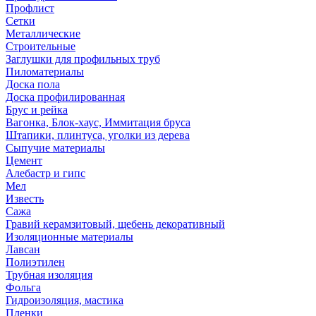
Профлист
Сетки
Металлические
Строительные
Заглушки для профильных труб
Пиломатериалы
Доска пола
Доска профилированная
Брус и рейка
Вагонка, Блок-хаус, Иммитация бруса
Штапики, плинтуса, уголки из дерева
Сыпучие материалы
Цемент
Алебастр и гипс
Мел
Известь
Сажа
Гравий керамзитовый, щебень декоративный
Изоляционные материалы
Лавсан
Полиэтилен
Трубная изоляция
Фольга
Гидроизоляция, мастика
Пленки