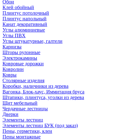
Обои
Клей обойный
Плинтус потолочный
Плинтус напольный
Канат декоративный
Углы алюминиевые
Углы ПВХ
Углы штукатурные, галтели
Карнизы
Шторы рулонные
Электрокамины
Ковровые дорожки
Ковролин
Ковры
Столярные изделия
Коробки, наличники из дерева
Вагонка, Блок-хаус, Иммитация бруса
Штапики, плинтуса, уголки из дерева
Щит мебельный
Чердачные лестницы
Дверки
Элементы лестниц
Элементы лестниц БУК (под заказ)
Пены, герметики, клеи
Пены монтажные