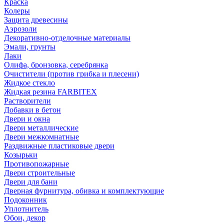
Краска
Колеры
Защита древесины
Аэрозоли
Декоративно-отделочные материалы
Эмали, грунты
Лаки
Олифа, бронзовка, серебрянка
Очистители (против грибка и плесени)
Жидкое стекло
Жидкая резина FARBITEX
Растворители
Добавки в бетон
Двери и окна
Двери металлические
Двери межкомнатные
Раздвижные пластиковые двери
Козырьки
Противопожарные
Двери строительные
Двери для бани
Дверная фурнитура, обивка и комплектующие
Подоконник
Уплотнитель
Обои, декор