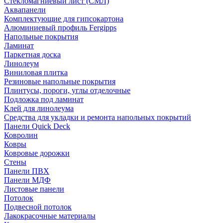
Стекломагниевый лист (СМЛ)
Аквапанели
Комплектующие для гипсокартона
Алюминиевый профиль Fergipps
Напольные покрытия
Ламинат
Паркетная доска
Линолеум
Виниловая плитка
Резиновые напольные покрытия
Плинтусы, пороги, углы отделочные
Подложка под ламинат
Клей для линолеума
Средства для укладки и ремонта напольных покрытий
Панели Quick Deck
Ковролин
Ковры
Ковровые дорожки
Стены
Панели ПВХ
Панели МДФ
Листовые панели
Потолок
Подвесной потолок
Лакокрасочные материалы