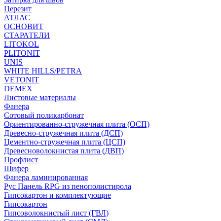
Церезит
АТЛАС
ОСНОВИТ
СТАРАТЕЛИ
LITOKOL
PLITONIT
UNIS
WHITE HILLS/PETRA
VETONIT
DEMEX
Листовые материалы
Фанера
Сотовый поликарбонат
Ориентированно-стружечная плита (ОСП)
Древесно-стружечная плита (ДСП)
Цементно-стружечная плита (ЦСП)
Древесноволокнистая плита (ДВП)
Профлист
Шифер
Фанера ламинированная
Рус Панель RPG из пенополистирола
Гипсокартон и комплектующие
Гипсокартон
Гипсоволокнистый лист (ГВЛ)