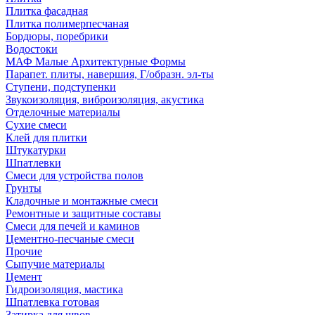
Плитка фасадная
Плитка полимерпесчаная
Бордюры, поребрики
Водостоки
МАФ Малые Архитектурные Формы
Парапет. плиты, навершия, Г/образн. эл-ты
Ступени, подступенки
Звукоизоляция, виброизоляция, акустика
Отделочные материалы
Сухие смеси
Клей для плитки
Штукатурки
Шпатлевки
Смеси для устройства полов
Грунты
Кладочные и монтажные смеси
Ремонтные и защитные составы
Смеси для печей и каминов
Цементно-песчаные смеси
Прочие
Сыпучие материалы
Цемент
Гидроизоляция, мастика
Шпатлевка готовая
Затирка для швов