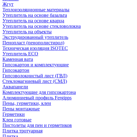
Жгут
Теплоизоляционные материалы
Утеплитель на основе базальта
Утеплитель на основе кварца
Утеплитель на основе стекловолокна
Утеплитель на объекты
Экструдированный утеплитель
Пенопласт (пенополистирол)
Техническая изоляция ISOTEC
Утеплитель ECO
Каменная вата
Гипсокартон и комплектующие
Гипсокартон
Гипсоволокнистый лист (ГВЛ)
Стекломагниевый лист (СМЛ)
Аквапанели
Комплектующие для гипсокартона
Алюминиевый профиль Fergipps
Пены, герметики, клеи
Пены монтажные
Герметики
Клеи готовые
Пистолеты для пен и герметиков
Плитка тротуарная
Плитка