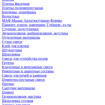
Плитка фасадная
Плитка полимерпесчаная
Бордюры, поребрики
Водостоки
МАФ Малые Архитектурные Формы
Парапет. плиты, навершия, Г/образн. эл-ты
Ступени, подступенки
Звукоизоляция, виброизоляция, акустика
Отделочные материалы
Сухие смеси
Клей для плитки
Штукатурки
Шпатлевки
Смеси для устройства полов
Грунты
Кладочные и монтажные смеси
Ремонтные и защитные составы
Смеси для печей и каминов
Цементно-песчаные смеси
Прочие
Сыпучие материалы
Цемент
Гидроизоляция, мастика
Шпатлевка готовая
Затирка для швов