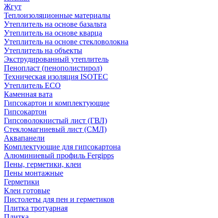
Жгут
Теплоизоляционные материалы
Утеплитель на основе базальта
Утеплитель на основе кварца
Утеплитель на основе стекловолокна
Утеплитель на объекты
Экструдированный утеплитель
Пенопласт (пенополистирол)
Техническая изоляция ISOTEC
Утеплитель ECO
Каменная вата
Гипсокартон и комплектующие
Гипсокартон
Гипсоволокнистый лист (ГВЛ)
Стекломагниевый лист (СМЛ)
Аквапанели
Комплектующие для гипсокартона
Алюминиевый профиль Fergipps
Пены, герметики, клеи
Пены монтажные
Герметики
Клеи готовые
Пистолеты для пен и герметиков
Плитка тротуарная
Плитка