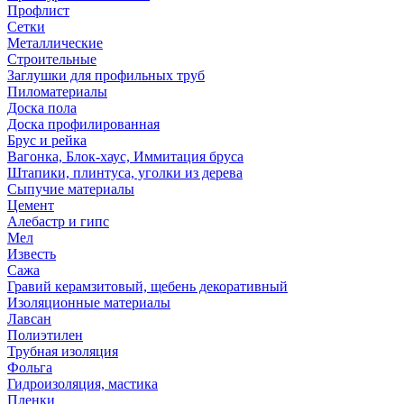
Профлист
Сетки
Металлические
Строительные
Заглушки для профильных труб
Пиломатериалы
Доска пола
Доска профилированная
Брус и рейка
Вагонка, Блок-хаус, Иммитация бруса
Штапики, плинтуса, уголки из дерева
Сыпучие материалы
Цемент
Алебастр и гипс
Мел
Известь
Сажа
Гравий керамзитовый, щебень декоративный
Изоляционные материалы
Лавсан
Полиэтилен
Трубная изоляция
Фольга
Гидроизоляция, мастика
Пленки