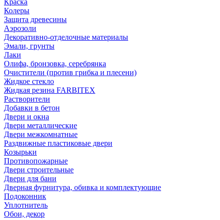
Краска
Колеры
Защита древесины
Аэрозоли
Декоративно-отделочные материалы
Эмали, грунты
Лаки
Олифа, бронзовка, серебрянка
Очистители (против грибка и плесени)
Жидкое стекло
Жидкая резина FARBITEX
Растворители
Добавки в бетон
Двери и окна
Двери металлические
Двери межкомнатные
Раздвижные пластиковые двери
Козырьки
Противопожарные
Двери строительные
Двери для бани
Дверная фурнитура, обивка и комплектующие
Подоконник
Уплотнитель
Обои, декор