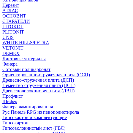
Церезит
АТЛАС
ОСНОВИТ
СТАРАТЕЛИ
LITOKOL
PLITONIT
UNIS
WHITE HILLS/PETRA
VETONIT
DEMEX
Листовые материалы
Фанера
Сотовый поликарбонат
Ориентированно-стружечная плита (ОСП)
Древесно-стружечная плита (ДСП)
Цементно-стружечная плита (ЦСП)
Древесноволокнистая плита (ДВП)
Профлист
Шифер
Фанера ламинированная
Рус Панель RPG из пенополистирола
Гипсокартон и комплектующие
Гипсокартон
Гипсоволокнистый лист (ГВЛ)