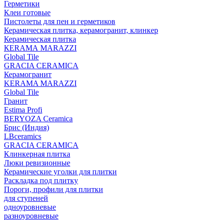
Герметики
Клеи готовые
Пистолеты для пен и герметиков
Керамическая плитка, керамогранит, клинкер
Керамическая плитка
КЕRАМА MARAZZI
Global Tile
GRACIA CERAMICA
Керамогранит
KERAMA MARAZZI
Global Tile
Гранит
Estima Profi
BERYOZA Ceramica
Брис (Индия)
LBceramics
GRACIA CERAMICA
Клинкерная плитка
Люки ревизионные
Керамические уголки для плитки
Раскладка под плитку
Пороги, профили для плитки
для ступеней
одноуровневые
разноуровневые