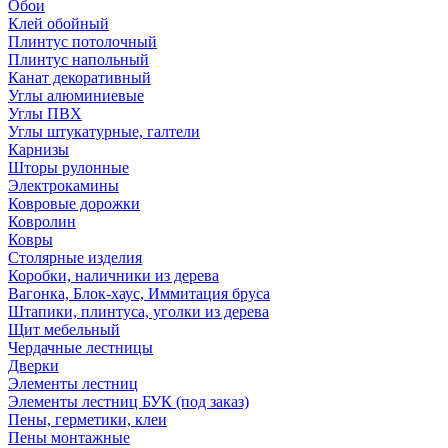
Обои
Клей обойный
Плинтус потолочный
Плинтус напольный
Канат декоративный
Углы алюминиевые
Углы ПВХ
Углы штукатурные, галтели
Карнизы
Шторы рулонные
Электрокамины
Ковровые дорожки
Ковролин
Ковры
Столярные изделия
Коробки, наличники из дерева
Вагонка, Блок-хаус, Иммитация бруса
Штапики, плинтуса, уголки из дерева
Щит мебельный
Чердачные лестницы
Дверки
Элементы лестниц
Элементы лестниц БУК (под заказ)
Пены, герметики, клеи
Пены монтажные