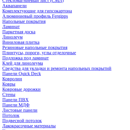
Стекломагниевый лист (СМЛ)
Аквапанели
Комплектующие для гипсокартона
Алюминиевый профиль Fergipps
Напольные покрытия
Ламинат
Паркетная доска
Линолеум
Виниловая плитка
Резиновые напольные покрытия
Плинтусы, пороги, углы отделочные
Подложка под ламинат
Клей для линолеума
Средства для укладки и ремонта напольных покрытий
Панели Quick Deck
Ковролин
Ковры
Ковровые дорожки
Стены
Панели ПВХ
Панели МДФ
Листовые панели
Потолок
Подвесной потолок
Лакокрасочные материалы