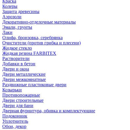
Краска
Колеры
Защита древесины
Аэрозоли
Декоративно-отделочные материалы
Эмали, грунты
Лаки
Олифа, бронзовка, серебрянка
Очистители (против грибка и плесени)
Жидкое стекло
Жидкая резина FARBITEX
Растворители
Добавки в бетон
Двери и окна
Двери металлические
Двери межкомнатные
Раздвижные пластиковые двери
Козырьки
Противопожарные
Двери строительные
Двери для бани
Дверная фурнитура, обивка и комплектующие
Подоконник
Уплотнитель
Обои, декор