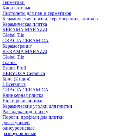
Герметики
Клеи готовые
Пистолеты для пен и герметиков
Керамическая плитка, керамогранит, клинкер
Керамическая плитка
КЕRАМА MARAZZI
Global Tile
GRACIA CERAMICA
Керамогранит
KERAMA MARAZZI
Global Tile
Гранит
Estima Profi
BERYOZA Ceramica
Брис (Индия)
LBceramics
GRACIA CERAMICA
Клинкерная плитка
Люки ревизионные
Керамические уголки для плитки
Раскладка под плитку
Пороги, профили для плитки
для ступеней
одноуровневые
разноуровневые