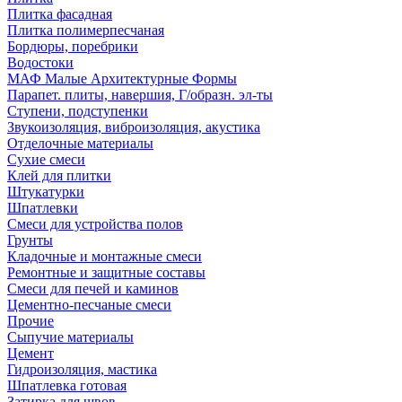
Плитка фасадная
Плитка полимерпесчаная
Бордюры, поребрики
Водостоки
МАФ Малые Архитектурные Формы
Парапет. плиты, навершия, Г/образн. эл-ты
Ступени, подступенки
Звукоизоляция, виброизоляция, акустика
Отделочные материалы
Сухие смеси
Клей для плитки
Штукатурки
Шпатлевки
Смеси для устройства полов
Грунты
Кладочные и монтажные смеси
Ремонтные и защитные составы
Смеси для печей и каминов
Цементно-песчаные смеси
Прочие
Сыпучие материалы
Цемент
Гидроизоляция, мастика
Шпатлевка готовая
Затирка для швов