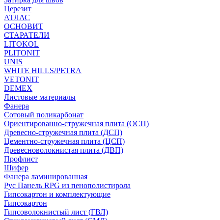
Церезит
АТЛАС
ОСНОВИТ
СТАРАТЕЛИ
LITOKOL
PLITONIT
UNIS
WHITE HILLS/PETRA
VETONIT
DEMEX
Листовые материалы
Фанера
Сотовый поликарбонат
Ориентированно-стружечная плита (ОСП)
Древесно-стружечная плита (ДСП)
Цементно-стружечная плита (ЦСП)
Древесноволокнистая плита (ДВП)
Профлист
Шифер
Фанера ламинированная
Рус Панель RPG из пенополистирола
Гипсокартон и комплектующие
Гипсокартон
Гипсоволокнистый лист (ГВЛ)