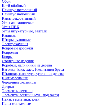
Обои
Клей обойный
Плинтус потолочный
Плинтус напольный
Канат декоративный
Углы алюминиевые
Углы ПВХ
Углы штукатурные, галтели
Карнизы
Шторы рулонные
Электрокамины
Ковровые дорожки
Ковролин
Ковры
Столярные изделия
Коробки, наличники из дерева
Вагонка, Блок-хаус, Иммитация бруса
Штапики, плинтуса, уголки из дерева
Щит мебельный
Чердачные лестницы
Дверки
Элементы лестниц
Элементы лестниц БУК (под заказ)
Пены, герметики, клеи
Пены монтажные