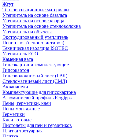
Жгут
Теплоизоляционные материалы
Утеплитель на основе базальта
Утеплитель на основе кварца
Утеплитель на основе стекловолокна
Утеплитель на объекты
Экструдированный утеплитель
Пенопласт (пенополистирол)
Техническая изоляция ISOTEC
Утеплитель ECO
Каменная вата
Гипсокартон и комплектующие
Гипсокартон
Гипсоволокнистый лист (ГВЛ)
Стекломагниевый лист (СМЛ)
Аквапанели
Комплектующие для гипсокартона
Алюминиевый профиль Fergipps
Пены, герметики, клеи
Пены монтажные
Герметики
Клеи готовые
Пистолеты для пен и герметиков
Плитка тротуарная
Плитка