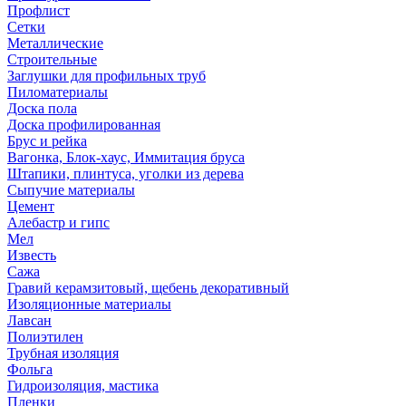
Профлист
Сетки
Металлические
Строительные
Заглушки для профильных труб
Пиломатериалы
Доска пола
Доска профилированная
Брус и рейка
Вагонка, Блок-хаус, Иммитация бруса
Штапики, плинтуса, уголки из дерева
Сыпучие материалы
Цемент
Алебастр и гипс
Мел
Известь
Сажа
Гравий керамзитовый, щебень декоративный
Изоляционные материалы
Лавсан
Полиэтилен
Трубная изоляция
Фольга
Гидроизоляция, мастика
Пленки