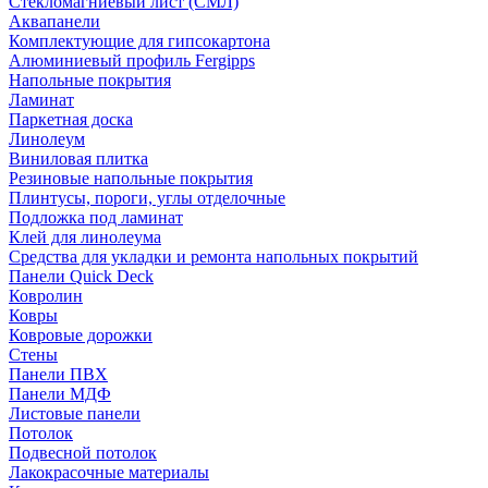
Стекломагниевый лист (СМЛ)
Аквапанели
Комплектующие для гипсокартона
Алюминиевый профиль Fergipps
Напольные покрытия
Ламинат
Паркетная доска
Линолеум
Виниловая плитка
Резиновые напольные покрытия
Плинтусы, пороги, углы отделочные
Подложка под ламинат
Клей для линолеума
Средства для укладки и ремонта напольных покрытий
Панели Quick Deck
Ковролин
Ковры
Ковровые дорожки
Стены
Панели ПВХ
Панели МДФ
Листовые панели
Потолок
Подвесной потолок
Лакокрасочные материалы