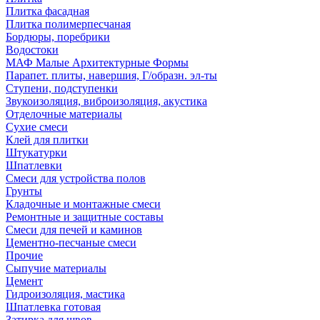
Плитка фасадная
Плитка полимерпесчаная
Бордюры, поребрики
Водостоки
МАФ Малые Архитектурные Формы
Парапет. плиты, навершия, Г/образн. эл-ты
Ступени, подступенки
Звукоизоляция, виброизоляция, акустика
Отделочные материалы
Сухие смеси
Клей для плитки
Штукатурки
Шпатлевки
Смеси для устройства полов
Грунты
Кладочные и монтажные смеси
Ремонтные и защитные составы
Смеси для печей и каминов
Цементно-песчаные смеси
Прочие
Сыпучие материалы
Цемент
Гидроизоляция, мастика
Шпатлевка готовая
Затирка для швов