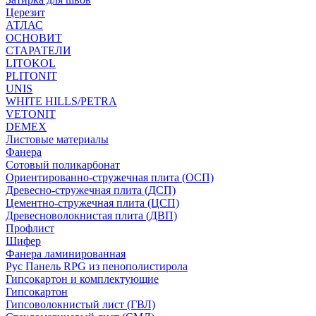
Церезит
АТЛАС
ОСНОВИТ
СТАРАТЕЛИ
LITOKOL
PLITONIT
UNIS
WHITE HILLS/PETRA
VETONIT
DEMEX
Листовые материалы
Фанера
Сотовый поликарбонат
Ориентированно-стружечная плита (ОСП)
Древесно-стружечная плита (ДСП)
Цементно-стружечная плита (ЦСП)
Древесноволокнистая плита (ДВП)
Профлист
Шифер
Фанера ламинированная
Рус Панель RPG из пенополистирола
Гипсокартон и комплектующие
Гипсокартон
Гипсоволокнистый лист (ГВЛ)