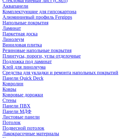
Стекломагниевый лист (СМЛ)
Аквапанели
Комплектующие для гипсокартона
Алюминиевый профиль Fergipps
Напольные покрытия
Ламинат
Паркетная доска
Линолеум
Виниловая плитка
Резиновые напольные покрытия
Плинтусы, пороги, углы отделочные
Подложка под ламинат
Клей для линолеума
Средства для укладки и ремонта напольных покрытий
Панели Quick Deck
Ковролин
Ковры
Ковровые дорожки
Стены
Панели ПВХ
Панели МДФ
Листовые панели
Потолок
Подвесной потолок
Лакокрасочные материалы