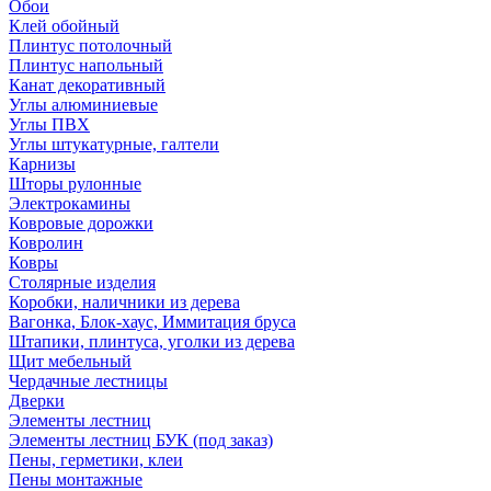
Обои
Клей обойный
Плинтус потолочный
Плинтус напольный
Канат декоративный
Углы алюминиевые
Углы ПВХ
Углы штукатурные, галтели
Карнизы
Шторы рулонные
Электрокамины
Ковровые дорожки
Ковролин
Ковры
Столярные изделия
Коробки, наличники из дерева
Вагонка, Блок-хаус, Иммитация бруса
Штапики, плинтуса, уголки из дерева
Щит мебельный
Чердачные лестницы
Дверки
Элементы лестниц
Элементы лестниц БУК (под заказ)
Пены, герметики, клеи
Пены монтажные