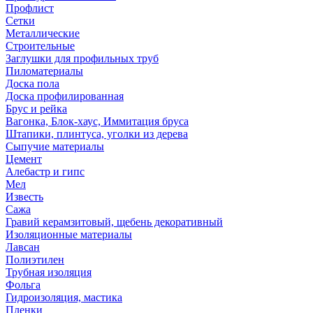
Профлист
Сетки
Металлические
Строительные
Заглушки для профильных труб
Пиломатериалы
Доска пола
Доска профилированная
Брус и рейка
Вагонка, Блок-хаус, Иммитация бруса
Штапики, плинтуса, уголки из дерева
Сыпучие материалы
Цемент
Алебастр и гипс
Мел
Известь
Сажа
Гравий керамзитовый, щебень декоративный
Изоляционные материалы
Лавсан
Полиэтилен
Трубная изоляция
Фольга
Гидроизоляция, мастика
Пленки