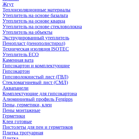
Жгут
Теплоизоляционные материалы
Утеплитель на основе базальта
Утеплитель на основе кварца
Утеплитель на основе стекловолокна
Утеплитель на объекты
Экструдированный утеплитель
Пенопласт (пенополистирол)
Техническая изоляция ISOTEC
Утеплитель ECO
Каменная вата
Гипсокартон и комплектующие
Гипсокартон
Гипсоволокнистый лист (ГВЛ)
Стекломагниевый лист (СМЛ)
Аквапанели
Комплектующие для гипсокартона
Алюминиевый профиль Fergipps
Пены, герметики, клеи
Пены монтажные
Герметики
Клеи готовые
Пистолеты для пен и герметиков
Плитка тротуарная
Плитка