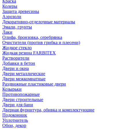
Краска
Колеры
Защита древесины
Аэрозоли
Декоративно-отделочные материалы
Эмали, грунты
Лаки
Олифа, бронзовка, серебрянка
Очистители (против грибка и плесени)
Жидкое стекло
Жидкая резина FARBITEX
Растворители
Добавки в бетон
Двери и окна
Двери металлические
Двери межкомнатные
Раздвижные пластиковые двери
Козырьки
Противопожарные
Двери строительные
Двери для бани
Дверная фурнитура, обивка и комплектующие
Подоконник
Уплотнитель
Обои, декор