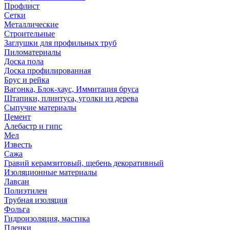
Профлист
Сетки
Металлические
Строительные
Заглушки для профильных труб
Пиломатериалы
Доска пола
Доска профилированная
Брус и рейка
Вагонка, Блок-хаус, Иммитация бруса
Штапики, плинтуса, уголки из дерева
Сыпучие материалы
Цемент
Алебастр и гипс
Мел
Известь
Сажа
Гравий керамзитовый, щебень декоративный
Изоляционные материалы
Лавсан
Полиэтилен
Трубная изоляция
Фольга
Гидроизоляция, мастика
Пленки