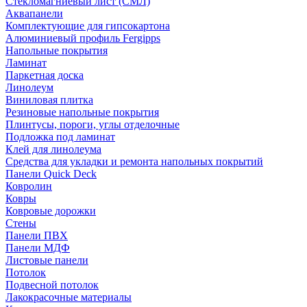
Стекломагниевый лист (СМЛ)
Аквапанели
Комплектующие для гипсокартона
Алюминиевый профиль Fergipps
Напольные покрытия
Ламинат
Паркетная доска
Линолеум
Виниловая плитка
Резиновые напольные покрытия
Плинтусы, пороги, углы отделочные
Подложка под ламинат
Клей для линолеума
Средства для укладки и ремонта напольных покрытий
Панели Quick Deck
Ковролин
Ковры
Ковровые дорожки
Стены
Панели ПВХ
Панели МДФ
Листовые панели
Потолок
Подвесной потолок
Лакокрасочные материалы