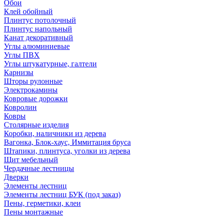
Обои
Клей обойный
Плинтус потолочный
Плинтус напольный
Канат декоративный
Углы алюминиевые
Углы ПВХ
Углы штукатурные, галтели
Карнизы
Шторы рулонные
Электрокамины
Ковровые дорожки
Ковролин
Ковры
Столярные изделия
Коробки, наличники из дерева
Вагонка, Блок-хаус, Иммитация бруса
Штапики, плинтуса, уголки из дерева
Щит мебельный
Чердачные лестницы
Дверки
Элементы лестниц
Элементы лестниц БУК (под заказ)
Пены, герметики, клеи
Пены монтажные