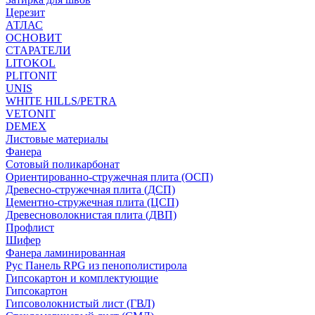
Церезит
АТЛАС
ОСНОВИТ
СТАРАТЕЛИ
LITOKOL
PLITONIT
UNIS
WHITE HILLS/PETRA
VETONIT
DEMEX
Листовые материалы
Фанера
Сотовый поликарбонат
Ориентированно-стружечная плита (ОСП)
Древесно-стружечная плита (ДСП)
Цементно-стружечная плита (ЦСП)
Древесноволокнистая плита (ДВП)
Профлист
Шифер
Фанера ламинированная
Рус Панель RPG из пенополистирола
Гипсокартон и комплектующие
Гипсокартон
Гипсоволокнистый лист (ГВЛ)