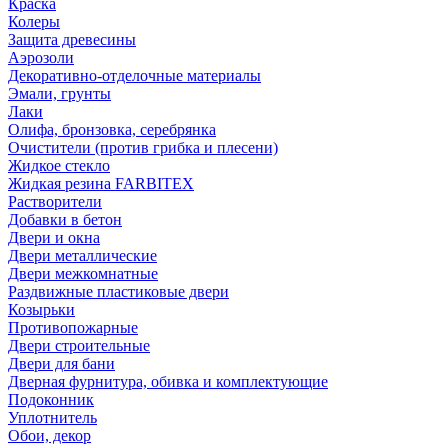
Краска
Колеры
Защита древесины
Аэрозоли
Декоративно-отделочные материалы
Эмали, грунты
Лаки
Олифа, бронзовка, серебрянка
Очистители (против грибка и плесени)
Жидкое стекло
Жидкая резина FARBITEX
Растворители
Добавки в бетон
Двери и окна
Двери металлические
Двери межкомнатные
Раздвижные пластиковые двери
Козырьки
Противопожарные
Двери строительные
Двери для бани
Дверная фурнитура, обивка и комплектующие
Подоконник
Уплотнитель
Обои, декор