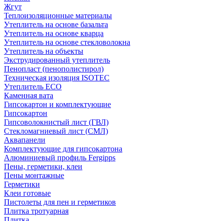
Жгут
Теплоизоляционные материалы
Утеплитель на основе базальта
Утеплитель на основе кварца
Утеплитель на основе стекловолокна
Утеплитель на объекты
Экструдированный утеплитель
Пенопласт (пенополистирол)
Техническая изоляция ISOTEC
Утеплитель ECO
Каменная вата
Гипсокартон и комплектующие
Гипсокартон
Гипсоволокнистый лист (ГВЛ)
Стекломагниевый лист (СМЛ)
Аквапанели
Комплектующие для гипсокартона
Алюминиевый профиль Fergipps
Пены, герметики, клеи
Пены монтажные
Герметики
Клеи готовые
Пистолеты для пен и герметиков
Плитка тротуарная
Плитка