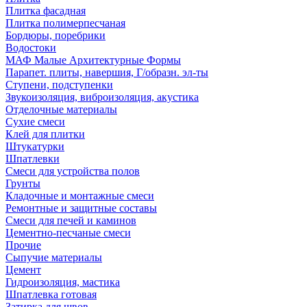
Плитка фасадная
Плитка полимерпесчаная
Бордюры, поребрики
Водостоки
МАФ Малые Архитектурные Формы
Парапет. плиты, навершия, Г/образн. эл-ты
Ступени, подступенки
Звукоизоляция, виброизоляция, акустика
Отделочные материалы
Сухие смеси
Клей для плитки
Штукатурки
Шпатлевки
Смеси для устройства полов
Грунты
Кладочные и монтажные смеси
Ремонтные и защитные составы
Смеси для печей и каминов
Цементно-песчаные смеси
Прочие
Сыпучие материалы
Цемент
Гидроизоляция, мастика
Шпатлевка готовая
Затирка для швов