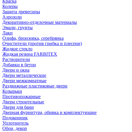
Краска
Колеры
Защита древесины
Аэрозоли
Декоративно-отделочные материалы
Эмали, грунты
Лаки
Олифа, бронзовка, серебрянка
Очистители (против грибка и плесени)
Жидкое стекло
Жидкая резина FARBITEX
Растворители
Добавки в бетон
Двери и окна
Двери металлические
Двери межкомнатные
Раздвижные пластиковые двери
Козырьки
Противопожарные
Двери строительные
Двери для бани
Дверная фурнитура, обивка и комплектующие
Подоконник
Уплотнитель
Обои, декор