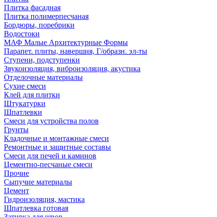
Плитка фасадная
Плитка полимерпесчаная
Бордюры, поребрики
Водостоки
МАФ Малые Архитектурные Формы
Парапет. плиты, навершия, Г/образн. эл-ты
Ступени, подступенки
Звукоизоляция, виброизоляция, акустика
Отделочные материалы
Сухие смеси
Клей для плитки
Штукатурки
Шпатлевки
Смеси для устройства полов
Грунты
Кладочные и монтажные смеси
Ремонтные и защитные составы
Смеси для печей и каминов
Цементно-песчаные смеси
Прочие
Сыпучие материалы
Цемент
Гидроизоляция, мастика
Шпатлевка готовая
Затирка для швов