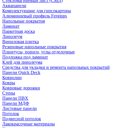
Стекломагниевый лист (СМЛ)
Аквапанели
Комплектующие для гипсокартона
Алюминиевый профиль Fergipps
Напольные покрытия
Ламинат
Паркетная доска
Линолеум
Виниловая плитка
Резиновые напольные покрытия
Плинтусы, пороги, углы отделочные
Подложка под ламинат
Клей для линолеума
Средства для укладки и ремонта напольных покрытий
Панели Quick Deck
Ковролин
Ковры
Ковровые дорожки
Стены
Панели ПВХ
Панели МДФ
Листовые панели
Потолок
Подвесной потолок
Лакокрасочные материалы