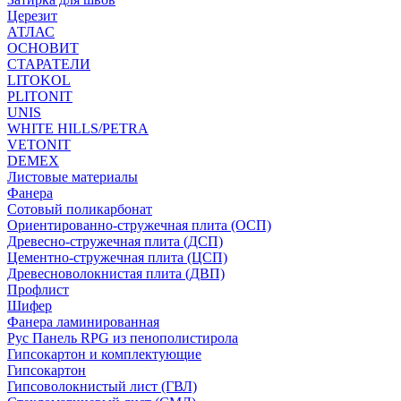
Церезит
АТЛАС
ОСНОВИТ
СТАРАТЕЛИ
LITOKOL
PLITONIT
UNIS
WHITE HILLS/PETRA
VETONIT
DEMEX
Листовые материалы
Фанера
Сотовый поликарбонат
Ориентированно-стружечная плита (ОСП)
Древесно-стружечная плита (ДСП)
Цементно-стружечная плита (ЦСП)
Древесноволокнистая плита (ДВП)
Профлист
Шифер
Фанера ламинированная
Рус Панель RPG из пенополистирола
Гипсокартон и комплектующие
Гипсокартон
Гипсоволокнистый лист (ГВЛ)