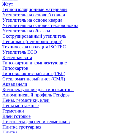
Жгут
Теплоизоляционные материалы
Утеплитель на основе базальта
Утеплитель на основе кварца
Утеплитель на основе стекловолокна
Утеплитель на объекты
Экструдированный утеплитель
Пенопласт (пенополистирол)
Техническая изоляция ISOTEC
Утеплитель ECO
Каменная вата
Гипсокартон и комплектующие
Гипсокартон
Гипсоволокнистый лист (ГВЛ)
Стекломагниевый лист (СМЛ)
Аквапанели
Комплектующие для гипсокартона
Алюминиевый профиль Fergipps
Пены, герметики, клеи
Пены монтажные
Герметики
Клеи готовые
Пистолеты для пен и герметиков
Плитка тротуарная
Плитка