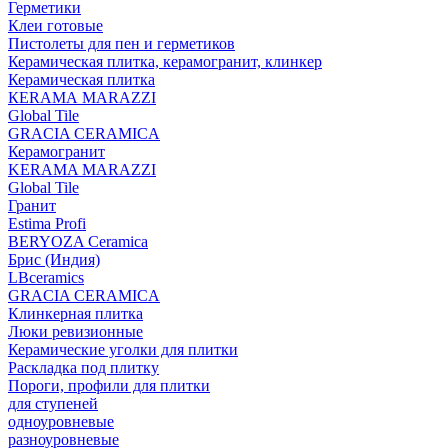
Герметики
Клеи готовые
Пистолеты для пен и герметиков
Керамическая плитка, керамогранит, клинкер
Керамическая плитка
КЕRАМА MARAZZI
Global Tile
GRACIA CERAMICA
Керамогранит
KERAMA MARAZZI
Global Tile
Гранит
Estima Profi
BERYOZA Ceramica
Брис (Индия)
LBceramics
GRACIA CERAMICA
Клинкерная плитка
Люки ревизионные
Керамические уголки для плитки
Раскладка под плитку
Пороги, профили для плитки
для ступеней
одноуровневые
разноуровневые