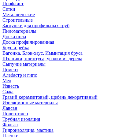
Профлист
Сетки
Металлические
Строительные
Заглушки для профильных труб
Пиломатериалы
Доска пола
Доска профилированная
Брус и рейка
Вагонка, Блок-хаус, Иммитация бруса
Штапики, плинтуса, уголки из дерева
Сыпучие материалы
Цемент
Алебастр и гипс
Мел
Известь
Сажа
Гравий керамзитовый, щебень декоративный
Изоляционные материалы
Лавсан
Полиэтилен
Трубная изоляция
Фольга
Гидроизоляция, мастика
Пленки