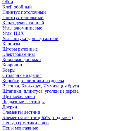
Обои
Клей обойный
Плинтус потолочный
Плинтус напольный
Канат декоративный
Углы алюминиевые
Углы ПВХ
Углы штукатурные, галтели
Карнизы
Шторы рулонные
Электрокамины
Ковровые дорожки
Ковролин
Ковры
Столярные изделия
Коробки, наличники из дерева
Вагонка, Блок-хаус, Иммитация бруса
Штапики, плинтуса, уголки из дерева
Щит мебельный
Чердачные лестницы
Дверки
Элементы лестниц
Элементы лестниц БУК (под заказ)
Пены, герметики, клеи
Пены монтажные