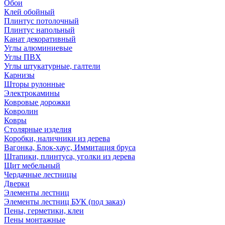
Обои
Клей обойный
Плинтус потолочный
Плинтус напольный
Канат декоративный
Углы алюминиевые
Углы ПВХ
Углы штукатурные, галтели
Карнизы
Шторы рулонные
Электрокамины
Ковровые дорожки
Ковролин
Ковры
Столярные изделия
Коробки, наличники из дерева
Вагонка, Блок-хаус, Иммитация бруса
Штапики, плинтуса, уголки из дерева
Щит мебельный
Чердачные лестницы
Дверки
Элементы лестниц
Элементы лестниц БУК (под заказ)
Пены, герметики, клеи
Пены монтажные