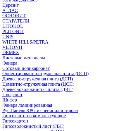
Церезит
АТЛАС
ОСНОВИТ
СТАРАТЕЛИ
LITOKOL
PLITONIT
UNIS
WHITE HILLS/PETRA
VETONIT
DEMEX
Листовые материалы
Фанера
Сотовый поликарбонат
Ориентированно-стружечная плита (ОСП)
Древесно-стружечная плита (ДСП)
Цементно-стружечная плита (ЦСП)
Древесноволокнистая плита (ДВП)
Профлист
Шифер
Фанера ламинированная
Рус Панель RPG из пенополистирола
Гипсокартон и комплектующие
Гипсокартон
Гипсоволокнистый лист (ГВЛ)