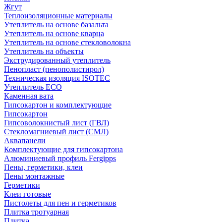
Жгут
Теплоизоляционные материалы
Утеплитель на основе базальта
Утеплитель на основе кварца
Утеплитель на основе стекловолокна
Утеплитель на объекты
Экструдированный утеплитель
Пенопласт (пенополистирол)
Техническая изоляция ISOTEC
Утеплитель ECO
Каменная вата
Гипсокартон и комплектующие
Гипсокартон
Гипсоволокнистый лист (ГВЛ)
Стекломагниевый лист (СМЛ)
Аквапанели
Комплектующие для гипсокартона
Алюминиевый профиль Fergipps
Пены, герметики, клеи
Пены монтажные
Герметики
Клеи готовые
Пистолеты для пен и герметиков
Плитка тротуарная
Плитка