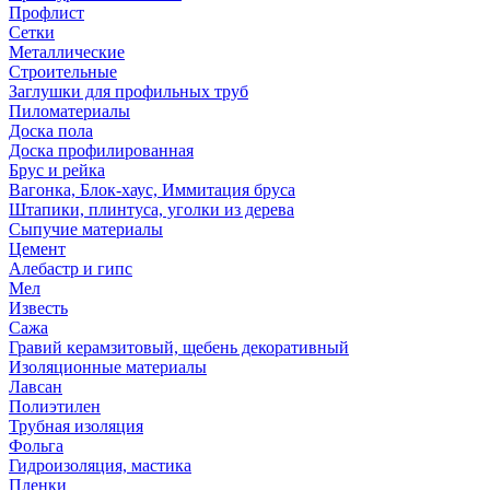
Профлист
Сетки
Металлические
Строительные
Заглушки для профильных труб
Пиломатериалы
Доска пола
Доска профилированная
Брус и рейка
Вагонка, Блок-хаус, Иммитация бруса
Штапики, плинтуса, уголки из дерева
Сыпучие материалы
Цемент
Алебастр и гипс
Мел
Известь
Сажа
Гравий керамзитовый, щебень декоративный
Изоляционные материалы
Лавсан
Полиэтилен
Трубная изоляция
Фольга
Гидроизоляция, мастика
Пленки