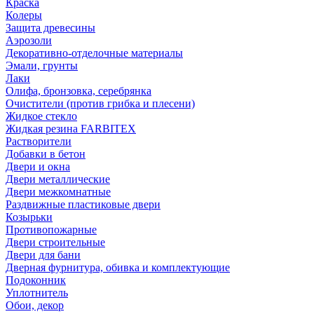
Краска
Колеры
Защита древесины
Аэрозоли
Декоративно-отделочные материалы
Эмали, грунты
Лаки
Олифа, бронзовка, серебрянка
Очистители (против грибка и плесени)
Жидкое стекло
Жидкая резина FARBITEX
Растворители
Добавки в бетон
Двери и окна
Двери металлические
Двери межкомнатные
Раздвижные пластиковые двери
Козырьки
Противопожарные
Двери строительные
Двери для бани
Дверная фурнитура, обивка и комплектующие
Подоконник
Уплотнитель
Обои, декор