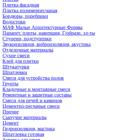
Плитка фасадная
Плитка полимерпесчаная
Бордюры, поребрики
Водостоки
МАФ Малые Архитектурные Формы
Парапет. плиты, навершия, Г/образн. эл-ты
Ступени, подступенки
Звукоизоляция, виброизоляция, акустика
Отделочные материалы
Сухие смеси
Клей для плитки
Штукатурки
Шпатлевки
Смеси для устройства полов
Грунты
Кладочные и монтажные смеси
Ремонтные и защитные составы
Смеси для печей и каминов
Цементно-песчаные смеси
Прочие
Сыпучие материалы
Цемент
Гидроизоляция, мастика
Шпатлевка готовая
Затирка для швов