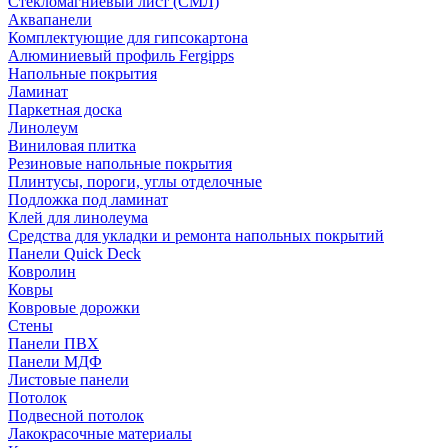
Стекломагниевый лист (СМЛ)
Аквапанели
Комплектующие для гипсокартона
Алюминиевый профиль Fergipps
Напольные покрытия
Ламинат
Паркетная доска
Линолеум
Виниловая плитка
Резиновые напольные покрытия
Плинтусы, пороги, углы отделочные
Подложка под ламинат
Клей для линолеума
Средства для укладки и ремонта напольных покрытий
Панели Quick Deck
Ковролин
Ковры
Ковровые дорожки
Стены
Панели ПВХ
Панели МДФ
Листовые панели
Потолок
Подвесной потолок
Лакокрасочные материалы