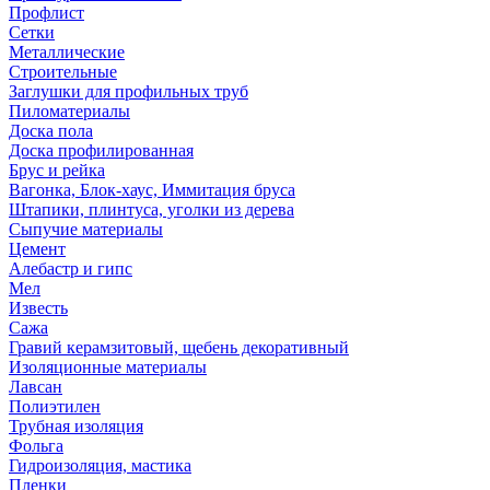
Профлист
Сетки
Металлические
Строительные
Заглушки для профильных труб
Пиломатериалы
Доска пола
Доска профилированная
Брус и рейка
Вагонка, Блок-хаус, Иммитация бруса
Штапики, плинтуса, уголки из дерева
Сыпучие материалы
Цемент
Алебастр и гипс
Мел
Известь
Сажа
Гравий керамзитовый, щебень декоративный
Изоляционные материалы
Лавсан
Полиэтилен
Трубная изоляция
Фольга
Гидроизоляция, мастика
Пленки