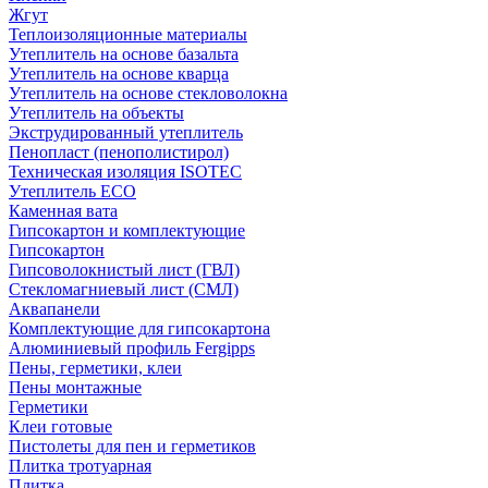
Жгут
Теплоизоляционные материалы
Утеплитель на основе базальта
Утеплитель на основе кварца
Утеплитель на основе стекловолокна
Утеплитель на объекты
Экструдированный утеплитель
Пенопласт (пенополистирол)
Техническая изоляция ISOTEC
Утеплитель ECO
Каменная вата
Гипсокартон и комплектующие
Гипсокартон
Гипсоволокнистый лист (ГВЛ)
Стекломагниевый лист (СМЛ)
Аквапанели
Комплектующие для гипсокартона
Алюминиевый профиль Fergipps
Пены, герметики, клеи
Пены монтажные
Герметики
Клеи готовые
Пистолеты для пен и герметиков
Плитка тротуарная
Плитка