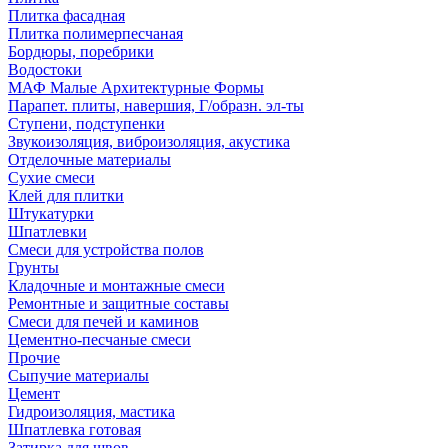
Плитка фасадная
Плитка полимерпесчаная
Бордюры, поребрики
Водостоки
МАФ Малые Архитектурные Формы
Парапет. плиты, навершия, Г/образн. эл-ты
Ступени, подступенки
Звукоизоляция, виброизоляция, акустика
Отделочные материалы
Сухие смеси
Клей для плитки
Штукатурки
Шпатлевки
Смеси для устройства полов
Грунты
Кладочные и монтажные смеси
Ремонтные и защитные составы
Смеси для печей и каминов
Цементно-песчаные смеси
Прочие
Сыпучие материалы
Цемент
Гидроизоляция, мастика
Шпатлевка готовая
Затирка для швов