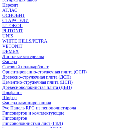
Церезит
АТЛАС
ОСНОВИТ
СТАРАТЕЛИ
LITOKOL
PLITONIT
UNIS
WHITE HILLS/PETRA
VETONIT
DEMEX
Листовые материалы
Фанера
Сотовый поликарбонат
Ориентированно-стружечная плита (ОСП)
Древесно-стружечная плита (ДСП)
Цементно-стружечная плита (ЦСП)
Древесноволокнистая плита (ДВП)
Профлист
Шифер
Фанера ламинированная
Рус Панель RPG из пенополистирола
Гипсокартон и комплектующие
Гипсокартон
Гипсоволокнистый лист (ГВЛ)