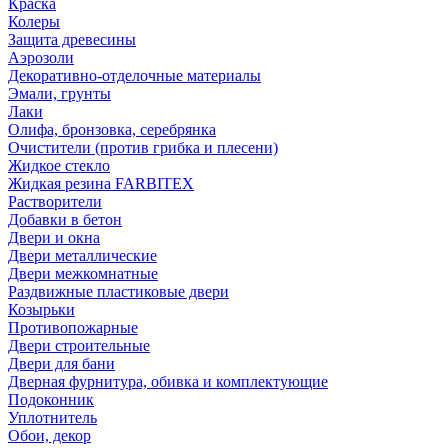
Краска
Колеры
Защита древесины
Аэрозоли
Декоративно-отделочные материалы
Эмали, грунты
Лаки
Олифа, бронзовка, серебрянка
Очистители (против грибка и плесени)
Жидкое стекло
Жидкая резина FARBITEX
Растворители
Добавки в бетон
Двери и окна
Двери металлические
Двери межкомнатные
Раздвижные пластиковые двери
Козырьки
Противопожарные
Двери строительные
Двери для бани
Дверная фурнитура, обивка и комплектующие
Подоконник
Уплотнитель
Обои, декор