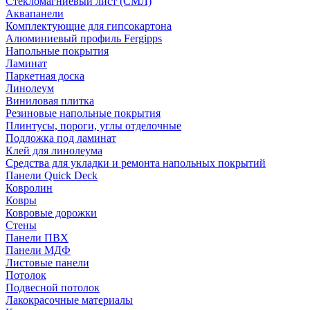
Стекломагниевый лист (СМЛ)
Аквапанели
Комплектующие для гипсокартона
Алюминиевый профиль Fergipps
Напольные покрытия
Ламинат
Паркетная доска
Линолеум
Виниловая плитка
Резиновые напольные покрытия
Плинтусы, пороги, углы отделочные
Подложка под ламинат
Клей для линолеума
Средства для укладки и ремонта напольных покрытий
Панели Quick Deck
Ковролин
Ковры
Ковровые дорожки
Стены
Панели ПВХ
Панели МДФ
Листовые панели
Потолок
Подвесной потолок
Лакокрасочные материалы