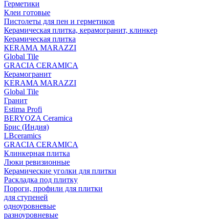
Герметики
Клеи готовые
Пистолеты для пен и герметиков
Керамическая плитка, керамогранит, клинкер
Керамическая плитка
КЕRАМА MARAZZI
Global Tile
GRACIA CERAMICA
Керамогранит
KERAMA MARAZZI
Global Tile
Гранит
Estima Profi
BERYOZA Ceramica
Брис (Индия)
LBceramics
GRACIA CERAMICA
Клинкерная плитка
Люки ревизионные
Керамические уголки для плитки
Раскладка под плитку
Пороги, профили для плитки
для ступеней
одноуровневые
разноуровневые