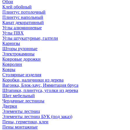
Обои
Клей обойный
Плинтус потолочный
Плинтус напольный
Канат декоративный
Углы алюминиевые
Углы ПВХ
Углы штукатурные, галтели
Карнизы
Шторы рулонные
Электрокамины
Ковровые дорожки
Ковролин
Ковры
Столярные изделия
Коробки, наличники из дерева
Вагонка, Блок-хаус, Иммитация бруса
Штапики, плинтуса, уголки из дерева
Щит мебельный
Чердачные лестницы
Дверки
Элементы лестниц
Элементы лестниц БУК (под заказ)
Пены, герметики, клеи
Пены монтажные