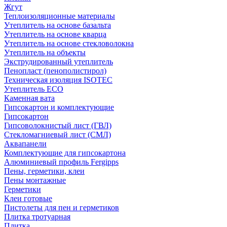
Жгут
Теплоизоляционные материалы
Утеплитель на основе базальта
Утеплитель на основе кварца
Утеплитель на основе стекловолокна
Утеплитель на объекты
Экструдированный утеплитель
Пенопласт (пенополистирол)
Техническая изоляция ISOTEC
Утеплитель ECO
Каменная вата
Гипсокартон и комплектующие
Гипсокартон
Гипсоволокнистый лист (ГВЛ)
Стекломагниевый лист (СМЛ)
Аквапанели
Комплектующие для гипсокартона
Алюминиевый профиль Fergipps
Пены, герметики, клеи
Пены монтажные
Герметики
Клеи готовые
Пистолеты для пен и герметиков
Плитка тротуарная
Плитка