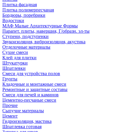
Плитка фасадная
Плитка полимерпесчаная
Бордюры, поребрики
Водостоки
МАФ Малые Архитектурные Формы
Парапет. плиты, навершия, Г/образн. эл-ты
Ступени, подступенки
Звукоизоляция, виброизоляция, акустика
Отделочные материалы
Сухие смеси
Клей для плитки
Штукатурки
Шпатлевки
Смеси для устройства полов
Грунты
Кладочные и монтажные смеси
Ремонтные и защитные составы
Смеси для печей и каминов
Цементно-песчаные смеси
Прочие
Сыпучие материалы
Цемент
Гидроизоляция, мастика
Шпатлевка готовая
Затирка для швов