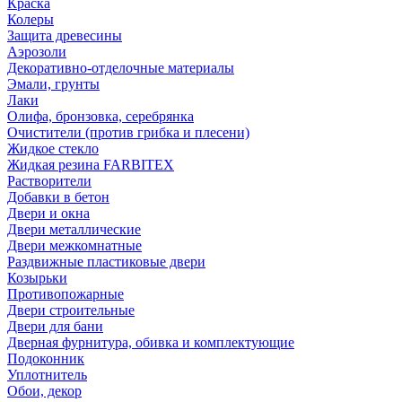
Краска
Колеры
Защита древесины
Аэрозоли
Декоративно-отделочные материалы
Эмали, грунты
Лаки
Олифа, бронзовка, серебрянка
Очистители (против грибка и плесени)
Жидкое стекло
Жидкая резина FARBITEX
Растворители
Добавки в бетон
Двери и окна
Двери металлические
Двери межкомнатные
Раздвижные пластиковые двери
Козырьки
Противопожарные
Двери строительные
Двери для бани
Дверная фурнитура, обивка и комплектующие
Подоконник
Уплотнитель
Обои, декор