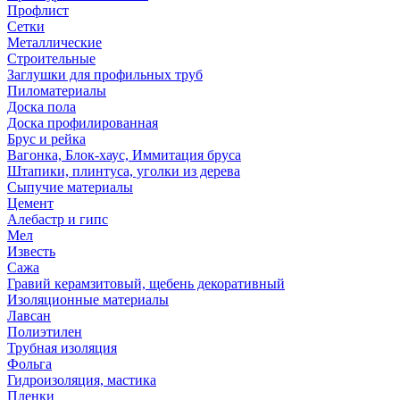
Профлист
Сетки
Металлические
Строительные
Заглушки для профильных труб
Пиломатериалы
Доска пола
Доска профилированная
Брус и рейка
Вагонка, Блок-хаус, Иммитация бруса
Штапики, плинтуса, уголки из дерева
Сыпучие материалы
Цемент
Алебастр и гипс
Мел
Известь
Сажа
Гравий керамзитовый, щебень декоративный
Изоляционные материалы
Лавсан
Полиэтилен
Трубная изоляция
Фольга
Гидроизоляция, мастика
Пленки