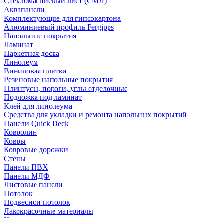
Стекломагниевый лист (СМЛ)
Аквапанели
Комплектующие для гипсокартона
Алюминиевый профиль Fergipps
Напольные покрытия
Ламинат
Паркетная доска
Линолеум
Виниловая плитка
Резиновые напольные покрытия
Плинтусы, пороги, углы отделочные
Подложка под ламинат
Клей для линолеума
Средства для укладки и ремонта напольных покрытий
Панели Quick Deck
Ковролин
Ковры
Ковровые дорожки
Стены
Панели ПВХ
Панели МДФ
Листовые панели
Потолок
Подвесной потолок
Лакокрасочные материалы