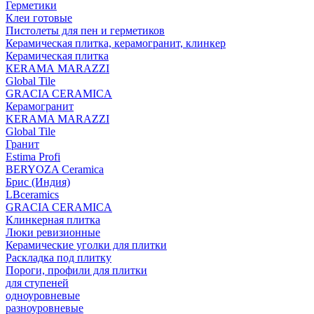
Герметики
Клеи готовые
Пистолеты для пен и герметиков
Керамическая плитка, керамогранит, клинкер
Керамическая плитка
КЕRАМА MARAZZI
Global Tile
GRACIA CERAMICA
Керамогранит
KERAMA MARAZZI
Global Tile
Гранит
Estima Profi
BERYOZA Ceramica
Брис (Индия)
LBceramics
GRACIA CERAMICA
Клинкерная плитка
Люки ревизионные
Керамические уголки для плитки
Раскладка под плитку
Пороги, профили для плитки
для ступеней
одноуровневые
разноуровневые