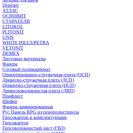
Церезит
АТЛАС
ОСНОВИТ
СТАРАТЕЛИ
LITOKOL
PLITONIT
UNIS
WHITE HILLS/PETRA
VETONIT
DEMEX
Листовые материалы
Фанера
Сотовый поликарбонат
Ориентированно-стружечная плита (ОСП)
Древесно-стружечная плита (ДСП)
Цементно-стружечная плита (ЦСП)
Древесноволокнистая плита (ДВП)
Профлист
Шифер
Фанера ламинированная
Рус Панель RPG из пенополистирола
Гипсокартон и комплектующие
Гипсокартон
Гипсоволокнистый лист (ГВЛ)