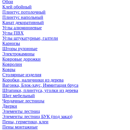
Обои
Клей обойный
Плинтус потолочный
Плинтус напольный
Канат декоративный
Углы алюминиевые
Углы ПВХ
Углы штукатурные, галтели
Карнизы
Шторы рулонные
Электрокамины
Ковровые дорожки
Ковролин
Ковры
Столярные изделия
Коробки, наличники из дерева
Вагонка, Блок-хаус, Иммитация бруса
Штапики, плинтуса, уголки из дерева
Щит мебельный
Чердачные лестницы
Дверки
Элементы лестниц
Элементы лестниц БУК (под заказ)
Пены, герметики, клеи
Пены монтажные