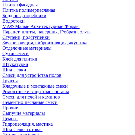
Плитка фасадная
Плитка полимерпесчаная
Бордюры, поребрики
Водостоки
МАФ Малые Архитектурные Формы
Парапет. плиты, навершия, Г/образн. эл-ты
Ступени, подступенки
Звукоизоляция, виброизоляция, акустика
Отделочные материалы
Сухие смеси
Клей для плитки
Штукатурки
Шпатлевки
Смеси для устройства полов
Грунты
Кладочные и монтажные смеси
Ремонтные и защитные составы
Смеси для печей и каминов
Цементно-песчаные смеси
Прочие
Сыпучие материалы
Цемент
Гидроизоляция, мастика
Шпатлевка готовая
Затирка для швов