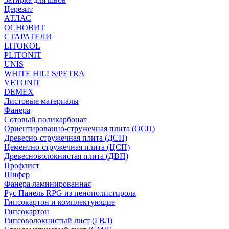
Церезит
АТЛАС
ОСНОВИТ
СТАРАТЕЛИ
LITOKOL
PLITONIT
UNIS
WHITE HILLS/PETRA
VETONIT
DEMEX
Листовые материалы
Фанера
Сотовый поликарбонат
Ориентированно-стружечная плита (ОСП)
Древесно-стружечная плита (ДСП)
Цементно-стружечная плита (ЦСП)
Древесноволокнистая плита (ДВП)
Профлист
Шифер
Фанера ламинированная
Рус Панель RPG из пенополистирола
Гипсокартон и комплектующие
Гипсокартон
Гипсоволокнистый лист (ГВЛ)