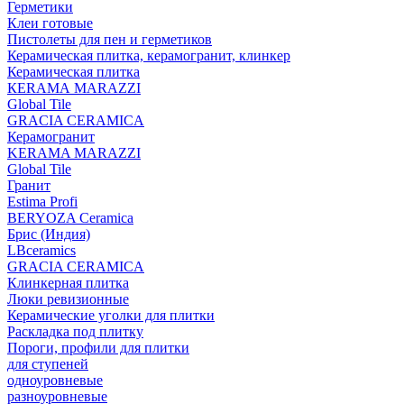
Герметики
Клеи готовые
Пистолеты для пен и герметиков
Керамическая плитка, керамогранит, клинкер
Керамическая плитка
КЕRАМА MARAZZI
Global Tile
GRACIA CERAMICA
Керамогранит
KERAMA MARAZZI
Global Tile
Гранит
Estima Profi
BERYOZA Ceramica
Брис (Индия)
LBceramics
GRACIA CERAMICA
Клинкерная плитка
Люки ревизионные
Керамические уголки для плитки
Раскладка под плитку
Пороги, профили для плитки
для ступеней
одноуровневые
разноуровневые