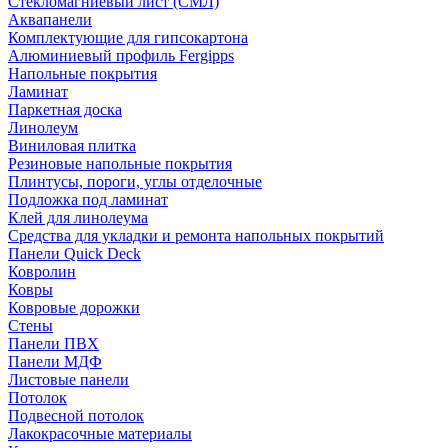
Стекломагниевый лист (СМЛ)
Аквапанели
Комплектующие для гипсокартона
Алюминиевый профиль Fergipps
Напольные покрытия
Ламинат
Паркетная доска
Линолеум
Виниловая плитка
Резиновые напольные покрытия
Плинтусы, пороги, углы отделочные
Подложка под ламинат
Клей для линолеума
Средства для укладки и ремонта напольных покрытий
Панели Quick Deck
Ковролин
Ковры
Ковровые дорожки
Стены
Панели ПВХ
Панели МДФ
Листовые панели
Потолок
Подвесной потолок
Лакокрасочные материалы