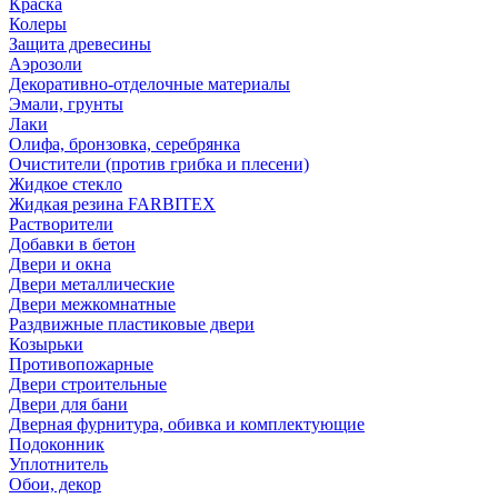
Краска
Колеры
Защита древесины
Аэрозоли
Декоративно-отделочные материалы
Эмали, грунты
Лаки
Олифа, бронзовка, серебрянка
Очистители (против грибка и плесени)
Жидкое стекло
Жидкая резина FARBITEX
Растворители
Добавки в бетон
Двери и окна
Двери металлические
Двери межкомнатные
Раздвижные пластиковые двери
Козырьки
Противопожарные
Двери строительные
Двери для бани
Дверная фурнитура, обивка и комплектующие
Подоконник
Уплотнитель
Обои, декор