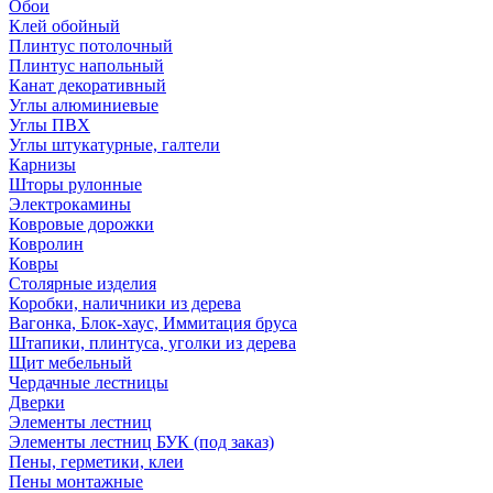
Обои
Клей обойный
Плинтус потолочный
Плинтус напольный
Канат декоративный
Углы алюминиевые
Углы ПВХ
Углы штукатурные, галтели
Карнизы
Шторы рулонные
Электрокамины
Ковровые дорожки
Ковролин
Ковры
Столярные изделия
Коробки, наличники из дерева
Вагонка, Блок-хаус, Иммитация бруса
Штапики, плинтуса, уголки из дерева
Щит мебельный
Чердачные лестницы
Дверки
Элементы лестниц
Элементы лестниц БУК (под заказ)
Пены, герметики, клеи
Пены монтажные