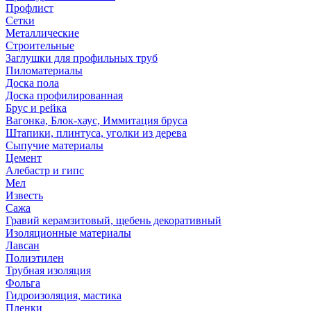
Профлист
Сетки
Металлические
Строительные
Заглушки для профильных труб
Пиломатериалы
Доска пола
Доска профилированная
Брус и рейка
Вагонка, Блок-хаус, Иммитация бруса
Штапики, плинтуса, уголки из дерева
Сыпучие материалы
Цемент
Алебастр и гипс
Мел
Известь
Сажа
Гравий керамзитовый, щебень декоративный
Изоляционные материалы
Лавсан
Полиэтилен
Трубная изоляция
Фольга
Гидроизоляция, мастика
Пленки