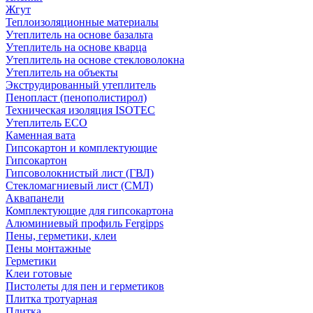
Жгут
Теплоизоляционные материалы
Утеплитель на основе базальта
Утеплитель на основе кварца
Утеплитель на основе стекловолокна
Утеплитель на объекты
Экструдированный утеплитель
Пенопласт (пенополистирол)
Техническая изоляция ISOTEC
Утеплитель ECO
Каменная вата
Гипсокартон и комплектующие
Гипсокартон
Гипсоволокнистый лист (ГВЛ)
Стекломагниевый лист (СМЛ)
Аквапанели
Комплектующие для гипсокартона
Алюминиевый профиль Fergipps
Пены, герметики, клеи
Пены монтажные
Герметики
Клеи готовые
Пистолеты для пен и герметиков
Плитка тротуарная
Плитка