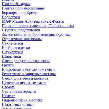
Плитка фасадная
Плитка полимерпесчаная
Бордюры, поребрики
Водостоки
МАФ Малые Архитектурные Формы
Парапет. плиты, навершия, Г/образн. эл-ты
Ступени, подступенки
Звукоизоляция, виброизоляция, акустика
Отделочные материалы
Сухие смеси
Клей для плитки
Штукатурки
Шпатлевки
Смеси для устройства полов
Грунты
Кладочные и монтажные смеси
Ремонтные и защитные составы
Смеси для печей и каминов
Цементно-песчаные смеси
Прочие
Сыпучие материалы
Цемент
Гидроизоляция, мастика
Шпатлевка готовая
Затирка для швов