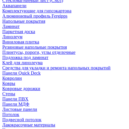
Стекломагниевый лист (СМЛ)
Аквапанели
Комплектующие для гипсокартона
Алюминиевый профиль Fergipps
Напольные покрытия
Ламинат
Паркетная доска
Линолеум
Виниловая плитка
Резиновые напольные покрытия
Плинтусы, пороги, углы отделочные
Подложка под ламинат
Клей для линолеума
Средства для укладки и ремонта напольных покрытий
Панели Quick Deck
Ковролин
Ковры
Ковровые дорожки
Стены
Панели ПВХ
Панели МДФ
Листовые панели
Потолок
Подвесной потолок
Лакокрасочные материалы