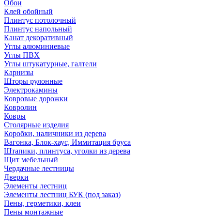
Обои
Клей обойный
Плинтус потолочный
Плинтус напольный
Канат декоративный
Углы алюминиевые
Углы ПВХ
Углы штукатурные, галтели
Карнизы
Шторы рулонные
Электрокамины
Ковровые дорожки
Ковролин
Ковры
Столярные изделия
Коробки, наличники из дерева
Вагонка, Блок-хаус, Иммитация бруса
Штапики, плинтуса, уголки из дерева
Щит мебельный
Чердачные лестницы
Дверки
Элементы лестниц
Элементы лестниц БУК (под заказ)
Пены, герметики, клеи
Пены монтажные