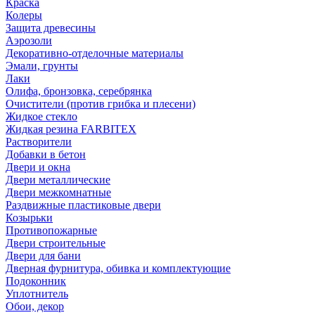
Краска
Колеры
Защита древесины
Аэрозоли
Декоративно-отделочные материалы
Эмали, грунты
Лаки
Олифа, бронзовка, серебрянка
Очистители (против грибка и плесени)
Жидкое стекло
Жидкая резина FARBITEX
Растворители
Добавки в бетон
Двери и окна
Двери металлические
Двери межкомнатные
Раздвижные пластиковые двери
Козырьки
Противопожарные
Двери строительные
Двери для бани
Дверная фурнитура, обивка и комплектующие
Подоконник
Уплотнитель
Обои, декор