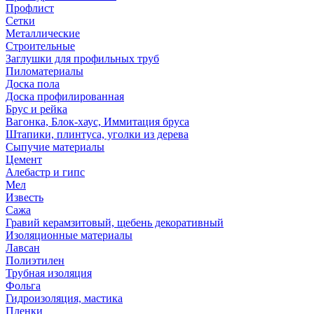
Профлист
Сетки
Металлические
Строительные
Заглушки для профильных труб
Пиломатериалы
Доска пола
Доска профилированная
Брус и рейка
Вагонка, Блок-хаус, Иммитация бруса
Штапики, плинтуса, уголки из дерева
Сыпучие материалы
Цемент
Алебастр и гипс
Мел
Известь
Сажа
Гравий керамзитовый, щебень декоративный
Изоляционные материалы
Лавсан
Полиэтилен
Трубная изоляция
Фольга
Гидроизоляция, мастика
Пленки