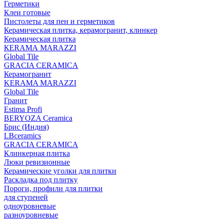
Герметики
Клеи готовые
Пистолеты для пен и герметиков
Керамическая плитка, керамогранит, клинкер
Керамическая плитка
КЕRАМА MARAZZI
Global Tile
GRACIA CERAMICA
Керамогранит
KERAMA MARAZZI
Global Tile
Гранит
Estima Profi
BERYOZA Ceramica
Брис (Индия)
LBceramics
GRACIA CERAMICA
Клинкерная плитка
Люки ревизионные
Керамические уголки для плитки
Раскладка под плитку
Пороги, профили для плитки
для ступеней
одноуровневые
разноуровневые