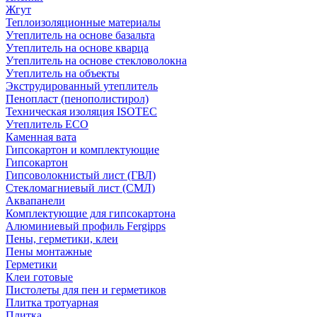
Жгут
Теплоизоляционные материалы
Утеплитель на основе базальта
Утеплитель на основе кварца
Утеплитель на основе стекловолокна
Утеплитель на объекты
Экструдированный утеплитель
Пенопласт (пенополистирол)
Техническая изоляция ISOTEC
Утеплитель ECO
Каменная вата
Гипсокартон и комплектующие
Гипсокартон
Гипсоволокнистый лист (ГВЛ)
Стекломагниевый лист (СМЛ)
Аквапанели
Комплектующие для гипсокартона
Алюминиевый профиль Fergipps
Пены, герметики, клеи
Пены монтажные
Герметики
Клеи готовые
Пистолеты для пен и герметиков
Плитка тротуарная
Плитка