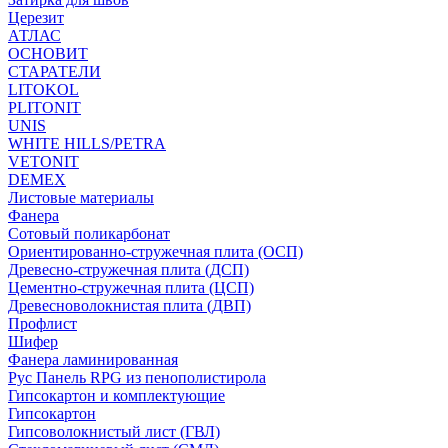
Церезит
АТЛАС
ОСНОВИТ
СТАРАТЕЛИ
LITOKOL
PLITONIT
UNIS
WHITE HILLS/PETRA
VETONIT
DEMEX
Листовые материалы
Фанера
Сотовый поликарбонат
Ориентированно-стружечная плита (ОСП)
Древесно-стружечная плита (ДСП)
Цементно-стружечная плита (ЦСП)
Древесноволокнистая плита (ДВП)
Профлист
Шифер
Фанера ламинированная
Рус Панель RPG из пенополистирола
Гипсокартон и комплектующие
Гипсокартон
Гипсоволокнистый лист (ГВЛ)