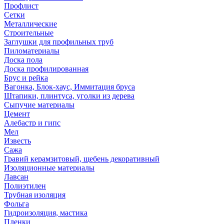
Профлист
Сетки
Металлические
Строительные
Заглушки для профильных труб
Пиломатериалы
Доска пола
Доска профилированная
Брус и рейка
Вагонка, Блок-хаус, Иммитация бруса
Штапики, плинтуса, уголки из дерева
Сыпучие материалы
Цемент
Алебастр и гипс
Мел
Известь
Сажа
Гравий керамзитовый, щебень декоративный
Изоляционные материалы
Лавсан
Полиэтилен
Трубная изоляция
Фольга
Гидроизоляция, мастика
Пленки