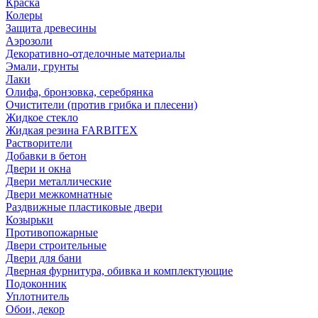
Краска
Колеры
Защита древесины
Аэрозоли
Декоративно-отделочные материалы
Эмали, грунты
Лаки
Олифа, бронзовка, серебрянка
Очистители (против грибка и плесени)
Жидкое стекло
Жидкая резина FARBITEX
Растворители
Добавки в бетон
Двери и окна
Двери металлические
Двери межкомнатные
Раздвижные пластиковые двери
Козырьки
Противопожарные
Двери строительные
Двери для бани
Дверная фурнитура, обивка и комплектующие
Подоконник
Уплотнитель
Обои, декор