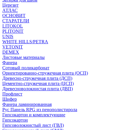
Церезит
АТЛАС
ОСНОВИТ
СТАРАТЕЛИ
LITOKOL
PLITONIT
UNIS
WHITE HILLS/PETRA
VETONIT
DEMEX
Листовые материалы
Фанера
Сотовый поликарбонат
Ориентированно-стружечная плита (ОСП)
Древесно-стружечная плита (ДСП)
Цементно-стружечная плита (ЦСП)
Древесноволокнистая плита (ДВП)
Профлист
Шифер
Фанера ламинированная
Рус Панель RPG из пенополистирола
Гипсокартон и комплектующие
Гипсокартон
Гипсоволокнистый лист (ГВЛ)