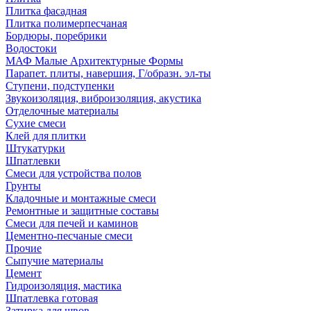
Плитка фасадная
Плитка полимерпесчаная
Бордюры, поребрики
Водостоки
МАФ Малые Архитектурные Формы
Парапет. плиты, навершия, Г/образн. эл-ты
Ступени, подступенки
Звукоизоляция, виброизоляция, акустика
Отделочные материалы
Сухие смеси
Клей для плитки
Штукатурки
Шпатлевки
Смеси для устройства полов
Грунты
Кладочные и монтажные смеси
Ремонтные и защитные составы
Смеси для печей и каминов
Цементно-песчаные смеси
Прочие
Сыпучие материалы
Цемент
Гидроизоляция, мастика
Шпатлевка готовая
Затирка для швов