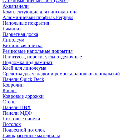
Стекломагниевый лист (СМЛ)
Аквапанели
Комплектующие для гипсокартона
Алюминиевый профиль Fergipps
Напольные покрытия
Ламинат
Паркетная доска
Линолеум
Виниловая плитка
Резиновые напольные покрытия
Плинтусы, пороги, углы отделочные
Подложка под ламинат
Клей для линолеума
Средства для укладки и ремонта напольных покрытий
Панели Quick Deck
Ковролин
Ковры
Ковровые дорожки
Стены
Панели ПВХ
Панели МДФ
Листовые панели
Потолок
Подвесной потолок
Лакокрасочные материалы