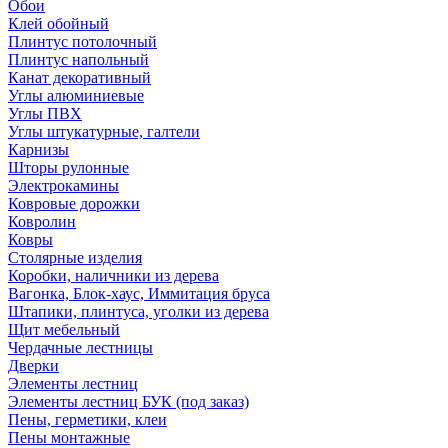
Обои
Клей обойный
Плинтус потолочный
Плинтус напольный
Канат декоративный
Углы алюминиевые
Углы ПВХ
Углы штукатурные, галтели
Карнизы
Шторы рулонные
Электрокамины
Ковровые дорожки
Ковролин
Ковры
Столярные изделия
Коробки, наличники из дерева
Вагонка, Блок-хаус, Иммитация бруса
Штапики, плинтуса, уголки из дерева
Щит мебельный
Чердачные лестницы
Дверки
Элементы лестниц
Элементы лестниц БУК (под заказ)
Пены, герметики, клеи
Пены монтажные