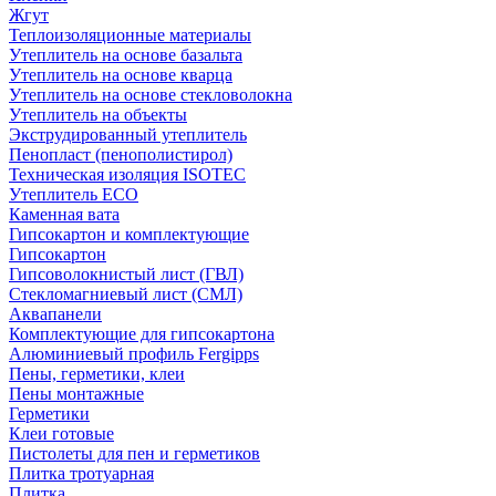
Жгут
Теплоизоляционные материалы
Утеплитель на основе базальта
Утеплитель на основе кварца
Утеплитель на основе стекловолокна
Утеплитель на объекты
Экструдированный утеплитель
Пенопласт (пенополистирол)
Техническая изоляция ISOTEC
Утеплитель ECO
Каменная вата
Гипсокартон и комплектующие
Гипсокартон
Гипсоволокнистый лист (ГВЛ)
Стекломагниевый лист (СМЛ)
Аквапанели
Комплектующие для гипсокартона
Алюминиевый профиль Fergipps
Пены, герметики, клеи
Пены монтажные
Герметики
Клеи готовые
Пистолеты для пен и герметиков
Плитка тротуарная
Плитка