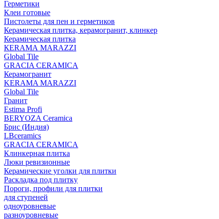
Герметики
Клеи готовые
Пистолеты для пен и герметиков
Керамическая плитка, керамогранит, клинкер
Керамическая плитка
КЕRАМА MARAZZI
Global Tile
GRACIA CERAMICA
Керамогранит
KERAMA MARAZZI
Global Tile
Гранит
Estima Profi
BERYOZA Ceramica
Брис (Индия)
LBceramics
GRACIA CERAMICA
Клинкерная плитка
Люки ревизионные
Керамические уголки для плитки
Раскладка под плитку
Пороги, профили для плитки
для ступеней
одноуровневые
разноуровневые