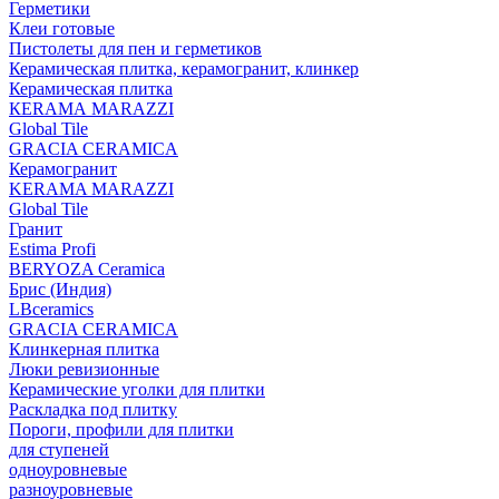
Герметики
Клеи готовые
Пистолеты для пен и герметиков
Керамическая плитка, керамогранит, клинкер
Керамическая плитка
КЕRАМА MARAZZI
Global Tile
GRACIA CERAMICA
Керамогранит
KERAMA MARAZZI
Global Tile
Гранит
Estima Profi
BERYOZA Ceramica
Брис (Индия)
LBceramics
GRACIA CERAMICA
Клинкерная плитка
Люки ревизионные
Керамические уголки для плитки
Раскладка под плитку
Пороги, профили для плитки
для ступеней
одноуровневые
разноуровневые