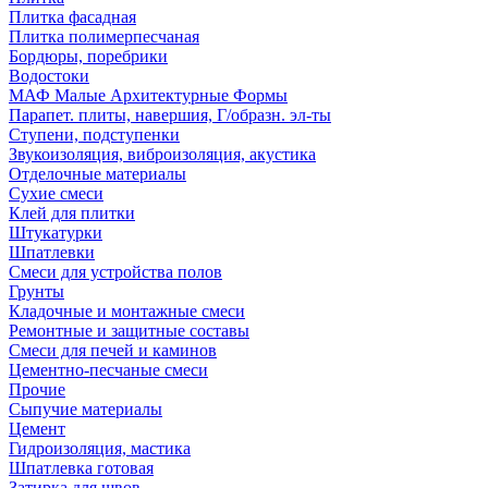
Плитка фасадная
Плитка полимерпесчаная
Бордюры, поребрики
Водостоки
МАФ Малые Архитектурные Формы
Парапет. плиты, навершия, Г/образн. эл-ты
Ступени, подступенки
Звукоизоляция, виброизоляция, акустика
Отделочные материалы
Сухие смеси
Клей для плитки
Штукатурки
Шпатлевки
Смеси для устройства полов
Грунты
Кладочные и монтажные смеси
Ремонтные и защитные составы
Смеси для печей и каминов
Цементно-песчаные смеси
Прочие
Сыпучие материалы
Цемент
Гидроизоляция, мастика
Шпатлевка готовая
Затирка для швов