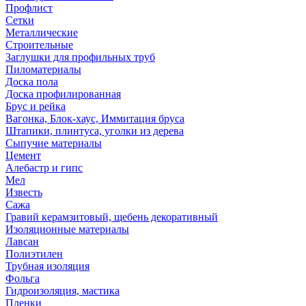
Профлист
Сетки
Металлические
Строительные
Заглушки для профильных труб
Пиломатериалы
Доска пола
Доска профилированная
Брус и рейка
Вагонка, Блок-хаус, Иммитация бруса
Штапики, плинтуса, уголки из дерева
Сыпучие материалы
Цемент
Алебастр и гипс
Мел
Известь
Сажа
Гравий керамзитовый, щебень декоративный
Изоляционные материалы
Лавсан
Полиэтилен
Трубная изоляция
Фольга
Гидроизоляция, мастика
Пленки