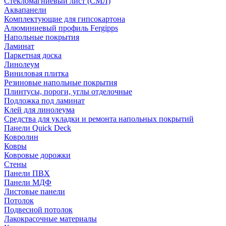
Стекломагниевый лист (СМЛ)
Аквапанели
Комплектующие для гипсокартона
Алюминиевый профиль Fergipps
Напольные покрытия
Ламинат
Паркетная доска
Линолеум
Виниловая плитка
Резиновые напольные покрытия
Плинтусы, пороги, углы отделочные
Подложка под ламинат
Клей для линолеума
Средства для укладки и ремонта напольных покрытий
Панели Quick Deck
Ковролин
Ковры
Ковровые дорожки
Стены
Панели ПВХ
Панели МДФ
Листовые панели
Потолок
Подвесной потолок
Лакокрасочные материалы