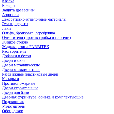
Краска
Колеры
Защита древесины
Аэрозоли
Декоративно-отделочные материалы
Эмали, грунты
Лаки
Олифа, бронзовка, серебрянка
Очистители (против грибка и плесени)
Жидкое стекло
Жидкая резина FARBITEX
Растворители
Добавки в бетон
Двери и окна
Двери металлические
Двери межкомнатные
Раздвижные пластиковые двери
Козырьки
Противопожарные
Двери строительные
Двери для бани
Дверная фурнитура, обивка и комплектующие
Подоконник
Уплотнитель
Обои, декор