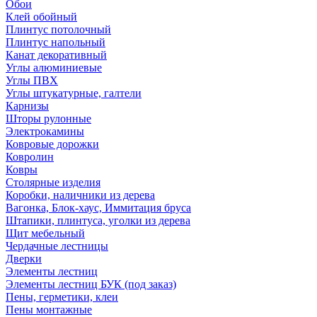
Обои
Клей обойный
Плинтус потолочный
Плинтус напольный
Канат декоративный
Углы алюминиевые
Углы ПВХ
Углы штукатурные, галтели
Карнизы
Шторы рулонные
Электрокамины
Ковровые дорожки
Ковролин
Ковры
Столярные изделия
Коробки, наличники из дерева
Вагонка, Блок-хаус, Иммитация бруса
Штапики, плинтуса, уголки из дерева
Щит мебельный
Чердачные лестницы
Дверки
Элементы лестниц
Элементы лестниц БУК (под заказ)
Пены, герметики, клеи
Пены монтажные