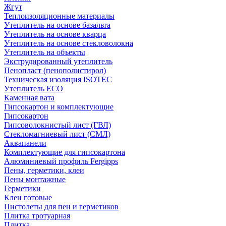
Жгут
Теплоизоляционные материалы
Утеплитель на основе базальта
Утеплитель на основе кварца
Утеплитель на основе стекловолокна
Утеплитель на объекты
Экструдированный утеплитель
Пенопласт (пенополистирол)
Техническая изоляция ISOTEC
Утеплитель ECO
Каменная вата
Гипсокартон и комплектующие
Гипсокартон
Гипсоволокнистый лист (ГВЛ)
Стекломагниевый лист (СМЛ)
Аквапанели
Комплектующие для гипсокартона
Алюминиевый профиль Fergipps
Пены, герметики, клеи
Пены монтажные
Герметики
Клеи готовые
Пистолеты для пен и герметиков
Плитка тротуарная
Плитка