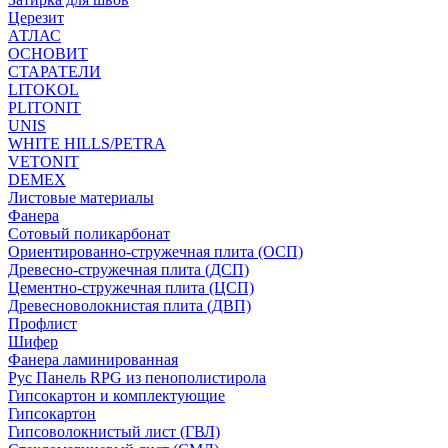
Церезит
АТЛАС
ОСНОВИТ
СТАРАТЕЛИ
LITOKOL
PLITONIT
UNIS
WHITE HILLS/PETRA
VETONIT
DEMEX
Листовые материалы
Фанера
Сотовый поликарбонат
Ориентированно-стружечная плита (ОСП)
Древесно-стружечная плита (ДСП)
Цементно-стружечная плита (ЦСП)
Древесноволокнистая плита (ДВП)
Профлист
Шифер
Фанера ламинированная
Рус Панель RPG из пенополистирола
Гипсокартон и комплектующие
Гипсокартон
Гипсоволокнистый лист (ГВЛ)