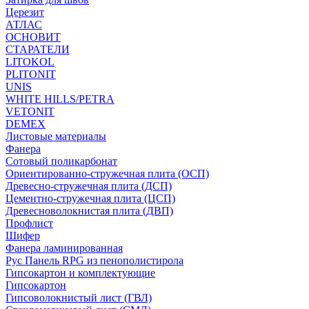
Церезит
АТЛАС
ОСНОВИТ
СТАРАТЕЛИ
LITOKOL
PLITONIT
UNIS
WHITE HILLS/PETRA
VETONIT
DEMEX
Листовые материалы
Фанера
Сотовый поликарбонат
Ориентированно-стружечная плита (ОСП)
Древесно-стружечная плита (ДСП)
Цементно-стружечная плита (ЦСП)
Древесноволокнистая плита (ДВП)
Профлист
Шифер
Фанера ламинированная
Рус Панель RPG из пенополистирола
Гипсокартон и комплектующие
Гипсокартон
Гипсоволокнистый лист (ГВЛ)