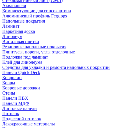
Стекломагниевый лист (СМЛ)
Аквапанели
Комплектующие для гипсокартона
Алюминиевый профиль Fergipps
Напольные покрытия
Ламинат
Паркетная доска
Линолеум
Виниловая плитка
Резиновые напольные покрытия
Плинтусы, пороги, углы отделочные
Подложка под ламинат
Клей для линолеума
Средства для укладки и ремонта напольных покрытий
Панели Quick Deck
Ковролин
Ковры
Ковровые дорожки
Стены
Панели ПВХ
Панели МДФ
Листовые панели
Потолок
Подвесной потолок
Лакокрасочные материалы