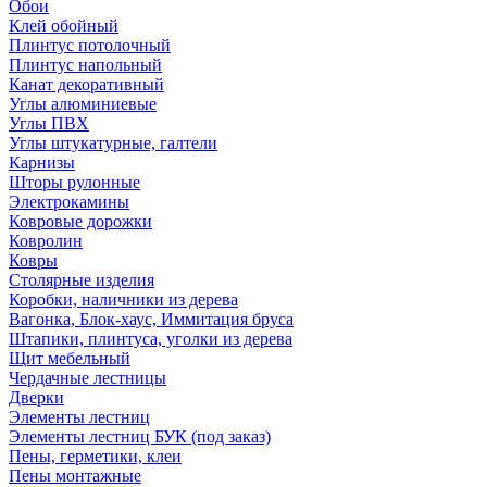
Обои
Клей обойный
Плинтус потолочный
Плинтус напольный
Канат декоративный
Углы алюминиевые
Углы ПВХ
Углы штукатурные, галтели
Карнизы
Шторы рулонные
Электрокамины
Ковровые дорожки
Ковролин
Ковры
Столярные изделия
Коробки, наличники из дерева
Вагонка, Блок-хаус, Иммитация бруса
Штапики, плинтуса, уголки из дерева
Щит мебельный
Чердачные лестницы
Дверки
Элементы лестниц
Элементы лестниц БУК (под заказ)
Пены, герметики, клеи
Пены монтажные