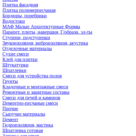
Плитка фасадная
Плитка полимерпесчаная
Бордюры, поребрики
Водостоки
МАФ Малые Архитектурные Формы
Парапет. плиты, навершия, Г/образн. эл-ты
Ступени, подступенки
Звукоизоляция, виброизоляция, акустика
Отделочные материалы
Сухие смеси
Клей для плитки
Штукатурки
Шпатлевки
Смеси для устройства полов
Грунты
Кладочные и монтажные смеси
Ремонтные и защитные составы
Смеси для печей и каминов
Цементно-песчаные смеси
Прочие
Сыпучие материалы
Цемент
Гидроизоляция, мастика
Шпатлевка готовая
Затирка для швов