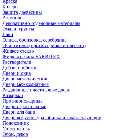
Краска
Колеры
Защита древесины
Аэрозоли
Декоративно-отделочные материалы
Эмали, грунты
Лаки
Олифа, бронзовка, серебрянка
Очистители (против грибка и плесени)
Жидкое стекло
Жидкая резина FARBITEX
Растворители
Добавки в бетон
Двери и окна
Двери металлические
Двери межкомнатные
Раздвижные пластиковые двери
Козырьки
Противопожарные
Двери строительные
Двери для бани
Дверная фурнитура, обивка и комплектующие
Подоконник
Уплотнитель
Обои, декор