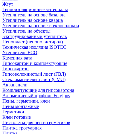
Жгут
Теплоизоляционные материалы
Утеплитель на основе базальта
Утеплитель на основе кварца
Утеплитель на основе стекловолокна
Утеплитель на объекты
Экструдированный утеплитель
Пенопласт (пенополистирол)
Техническая изоляция ISOTEC
Утеплитель ECO
Каменная вата
Гипсокартон и комплектующие
Гипсокартон
Гипсоволокнистый лист (ГВЛ)
Стекломагниевый лист (СМЛ)
Аквапанели
Комплектующие для гипсокартона
Алюминиевый профиль Fergipps
Пены, герметики, клеи
Пены монтажные
Герметики
Клеи готовые
Пистолеты для пен и герметиков
Плитка тротуарная
Плитка