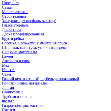
Профлист
Сетки
Металлические
Строительные
Заглушки для профильных труб
Пиломатериалы
Доска пола
Доска профилированная
Брус и рейка
Вагонка, Блок-хаус, Иммитация бруса
Штапики, плинтуса, уголки из дерева
Сыпучие материалы
Цемент
Алебастр и гипс
Мел
Известь
Сажа
Гравий керамзитовый, щебень декоративный
Изоляционные материалы
Лавсан
Полиэтилен
Трубная изоляция
Фольга
Гидроизоляция, мастика
Пленки