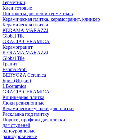
Герметики
Клеи готовые
Пистолеты для пен и герметиков
Керамическая плитка, керамогранит, клинкер
Керамическая плитка
КЕRАМА MARAZZI
Global Tile
GRACIA CERAMICA
Керамогранит
KERAMA MARAZZI
Global Tile
Гранит
Estima Profi
BERYOZA Ceramica
Брис (Индия)
LBceramics
GRACIA CERAMICA
Клинкерная плитка
Люки ревизионные
Керамические уголки для плитки
Раскладка под плитку
Пороги, профили для плитки
для ступеней
одноуровневые
разноуровневые