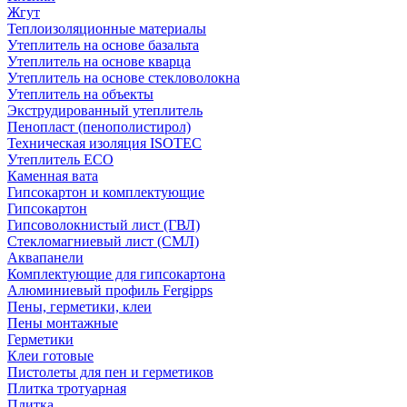
Жгут
Теплоизоляционные материалы
Утеплитель на основе базальта
Утеплитель на основе кварца
Утеплитель на основе стекловолокна
Утеплитель на объекты
Экструдированный утеплитель
Пенопласт (пенополистирол)
Техническая изоляция ISOTEC
Утеплитель ECO
Каменная вата
Гипсокартон и комплектующие
Гипсокартон
Гипсоволокнистый лист (ГВЛ)
Стекломагниевый лист (СМЛ)
Аквапанели
Комплектующие для гипсокартона
Алюминиевый профиль Fergipps
Пены, герметики, клеи
Пены монтажные
Герметики
Клеи готовые
Пистолеты для пен и герметиков
Плитка тротуарная
Плитка