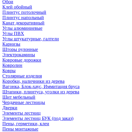
Обои
Клей обойный
Плинтус потолочный
Плинтус напольный
Канат декоративный
Углы алюминиевые
Углы ПВХ
Углы штукатурные, галтели
Карнизы
Шторы рулонные
Электрокамины
Ковровые дорожки
Ковролин
Ковры
Столярные изделия
Коробки, наличники из дерева
Вагонка, Блок-хаус, Иммитация бруса
Штапики, плинтуса, уголки из дерева
Щит мебельный
Чердачные лестницы
Дверки
Элементы лестниц
Элементы лестниц БУК (под заказ)
Пены, герметики, клеи
Пены монтажные