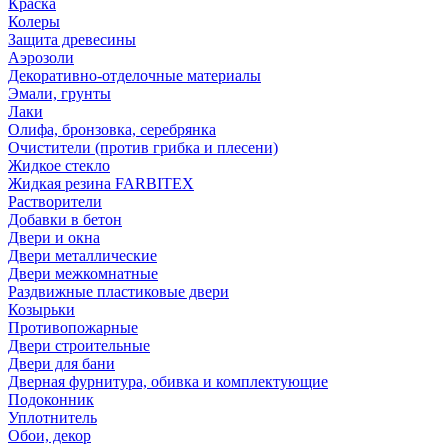
Краска
Колеры
Защита древесины
Аэрозоли
Декоративно-отделочные материалы
Эмали, грунты
Лаки
Олифа, бронзовка, серебрянка
Очистители (против грибка и плесени)
Жидкое стекло
Жидкая резина FARBITEX
Растворители
Добавки в бетон
Двери и окна
Двери металлические
Двери межкомнатные
Раздвижные пластиковые двери
Козырьки
Противопожарные
Двери строительные
Двери для бани
Дверная фурнитура, обивка и комплектующие
Подоконник
Уплотнитель
Обои, декор