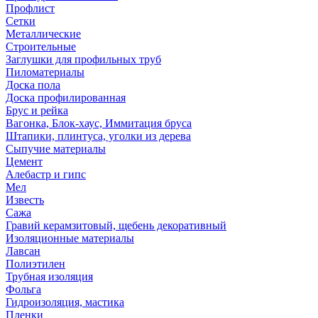
Профлист
Сетки
Металлические
Строительные
Заглушки для профильных труб
Пиломатериалы
Доска пола
Доска профилированная
Брус и рейка
Вагонка, Блок-хаус, Иммитация бруса
Штапики, плинтуса, уголки из дерева
Сыпучие материалы
Цемент
Алебастр и гипс
Мел
Известь
Сажа
Гравий керамзитовый, щебень декоративный
Изоляционные материалы
Лавсан
Полиэтилен
Трубная изоляция
Фольга
Гидроизоляция, мастика
Пленки