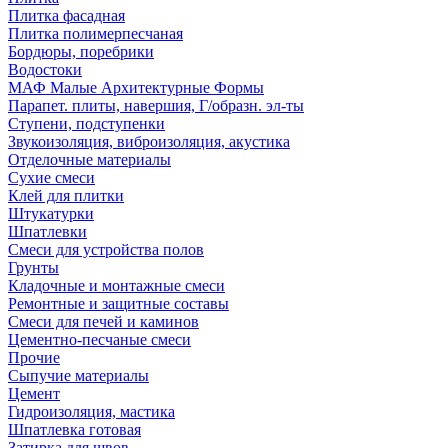
Плитка фасадная
Плитка полимерпесчаная
Бордюры, поребрики
Водостоки
МАФ Малые Архитектурные Формы
Парапет. плиты, навершия, Г/образн. эл-ты
Ступени, подступенки
Звукоизоляция, виброизоляция, акустика
Отделочные материалы
Сухие смеси
Клей для плитки
Штукатурки
Шпатлевки
Смеси для устройства полов
Грунты
Кладочные и монтажные смеси
Ремонтные и защитные составы
Смеси для печей и каминов
Цементно-песчаные смеси
Прочие
Сыпучие материалы
Цемент
Гидроизоляция, мастика
Шпатлевка готовая
Затирка для швов