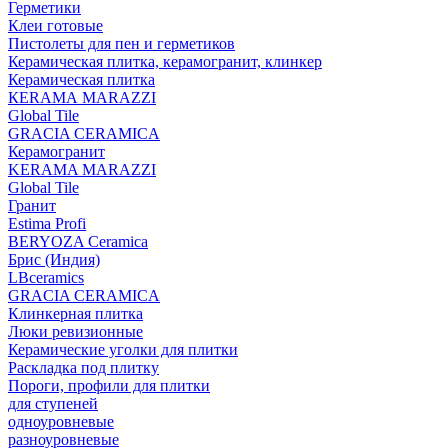
Герметики
Клеи готовые
Пистолеты для пен и герметиков
Керамическая плитка, керамогранит, клинкер
Керамическая плитка
КЕRАМА MARAZZI
Global Tile
GRACIA CERAMICA
Керамогранит
KERAMA MARAZZI
Global Tile
Гранит
Estima Profi
BERYOZA Ceramica
Брис (Индия)
LBceramics
GRACIA CERAMICA
Клинкерная плитка
Люки ревизионные
Керамические уголки для плитки
Раскладка под плитку
Пороги, профили для плитки
для ступеней
одноуровневые
разноуровневые