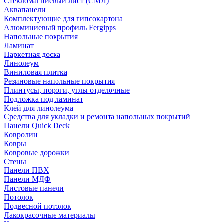
Стекломагниевый лист (СМЛ)
Аквапанели
Комплектующие для гипсокартона
Алюминиевый профиль Fergipps
Напольные покрытия
Ламинат
Паркетная доска
Линолеум
Виниловая плитка
Резиновые напольные покрытия
Плинтусы, пороги, углы отделочные
Подложка под ламинат
Клей для линолеума
Средства для укладки и ремонта напольных покрытий
Панели Quick Deck
Ковролин
Ковры
Ковровые дорожки
Стены
Панели ПВХ
Панели МДФ
Листовые панели
Потолок
Подвесной потолок
Лакокрасочные материалы