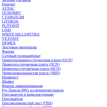
Церезит
АТЛАС
ОСНОВИТ
СТАРАТЕЛИ
LITOKOL
PLITONIT
UNIS
WHITE HILLS/PETRA
VETONIT
DEMEX
Листовые материалы
Фанера
Сотовый поликарбонат
Ориентированно-стружечная плита (ОСП)
Древесно-стружечная плита (ДСП)
Цементно-стружечная плита (ЦСП)
Древесноволокнистая плита (ДВП)
Профлист
Шифер
Фанера ламинированная
Рус Панель RPG из пенополистирола
Гипсокартон и комплектующие
Гипсокартон
Гипсоволокнистый лист (ГВЛ)