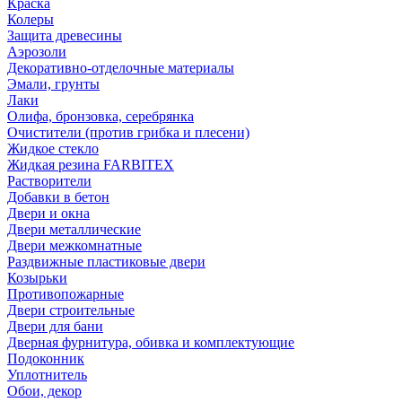
Краска
Колеры
Защита древесины
Аэрозоли
Декоративно-отделочные материалы
Эмали, грунты
Лаки
Олифа, бронзовка, серебрянка
Очистители (против грибка и плесени)
Жидкое стекло
Жидкая резина FARBITEX
Растворители
Добавки в бетон
Двери и окна
Двери металлические
Двери межкомнатные
Раздвижные пластиковые двери
Козырьки
Противопожарные
Двери строительные
Двери для бани
Дверная фурнитура, обивка и комплектующие
Подоконник
Уплотнитель
Обои, декор