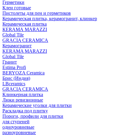
Герметики
Клеи готовые
Пистолеты для пен и герметиков
Керамическая плитка, керамогранит, клинкер
Керамическая плитка
КЕRАМА MARAZZI
Global Tile
GRACIA CERAMICA
Керамогранит
KERAMA MARAZZI
Global Tile
Гранит
Estima Profi
BERYOZA Ceramica
Брис (Индия)
LBceramics
GRACIA CERAMICA
Клинкерная плитка
Люки ревизионные
Керамические уголки для плитки
Раскладка под плитку
Пороги, профили для плитки
для ступеней
одноуровневые
разноуровневые