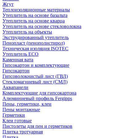
Жгут
Теплоизоляционные материалы
Утеплитель на основе базальта
Утеплитель на основе кварца
Утеплитель на основе стекловолокна
Утеплитель на объекты
Экструдированный утеплитель
Пенопласт (пенополистирол)
Техническая изоляция ISOTEC
Утеплитель ECO
Каменная вата
Гипсокартон и комплектующие
Гипсокартон
Гипсоволокнистый лист (ГВЛ)
Стекломагниевый лист (СМЛ)
Аквапанели
Комплектующие для гипсокартона
Алюминиевый профиль Fergipps
Пены, герметики, клеи
Пены монтажные
Герметики
Клеи готовые
Пистолеты для пен и герметиков
Плитка тротуарная
Плитка