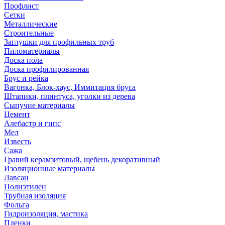
Профлист
Сетки
Металлические
Строительные
Заглушки для профильных труб
Пиломатериалы
Доска пола
Доска профилированная
Брус и рейка
Вагонка, Блок-хаус, Иммитация бруса
Штапики, плинтуса, уголки из дерева
Сыпучие материалы
Цемент
Алебастр и гипс
Мел
Известь
Сажа
Гравий керамзитовый, щебень декоративный
Изоляционные материалы
Лавсан
Полиэтилен
Трубная изоляция
Фольга
Гидроизоляция, мастика
Пленки