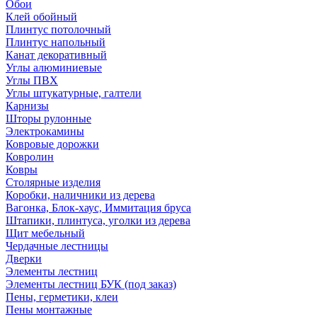
Обои
Клей обойный
Плинтус потолочный
Плинтус напольный
Канат декоративный
Углы алюминиевые
Углы ПВХ
Углы штукатурные, галтели
Карнизы
Шторы рулонные
Электрокамины
Ковровые дорожки
Ковролин
Ковры
Столярные изделия
Коробки, наличники из дерева
Вагонка, Блок-хаус, Иммитация бруса
Штапики, плинтуса, уголки из дерева
Щит мебельный
Чердачные лестницы
Дверки
Элементы лестниц
Элементы лестниц БУК (под заказ)
Пены, герметики, клеи
Пены монтажные