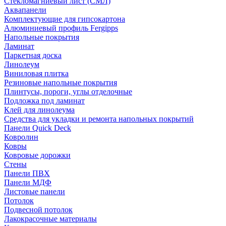
Стекломагниевый лист (СМЛ)
Аквапанели
Комплектующие для гипсокартона
Алюминиевый профиль Fergipps
Напольные покрытия
Ламинат
Паркетная доска
Линолеум
Виниловая плитка
Резиновые напольные покрытия
Плинтусы, пороги, углы отделочные
Подложка под ламинат
Клей для линолеума
Средства для укладки и ремонта напольных покрытий
Панели Quick Deck
Ковролин
Ковры
Ковровые дорожки
Стены
Панели ПВХ
Панели МДФ
Листовые панели
Потолок
Подвесной потолок
Лакокрасочные материалы