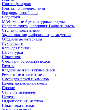
Плитка фасадная
Плитка полимерпесчаная
Бордюры, поребрики
Водостоки
МАФ Малые Архитектурные Формы
Парапет. плиты, навершия, Г/образн. эл-ты
Ступени, подступенки
Звукоизоляция, виброизоляция, акустика
Отделочные материалы
Сухие смеси
Клей для плитки
Штукатурки
Шпатлевки
Смеси для устройства полов
Грунты
Кладочные и монтажные смеси
Ремонтные и защитные составы
Смеси для печей и каминов
Цементно-песчаные смеси
Прочие
Сыпучие материалы
Цемент
Гидроизоляция, мастика
Шпатлевка готовая
Затирка для швов