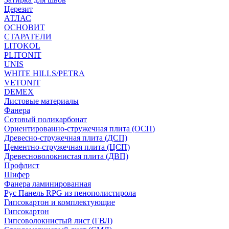
Церезит
АТЛАС
ОСНОВИТ
СТАРАТЕЛИ
LITOKOL
PLITONIT
UNIS
WHITE HILLS/PETRA
VETONIT
DEMEX
Листовые материалы
Фанера
Сотовый поликарбонат
Ориентированно-стружечная плита (ОСП)
Древесно-стружечная плита (ДСП)
Цементно-стружечная плита (ЦСП)
Древесноволокнистая плита (ДВП)
Профлист
Шифер
Фанера ламинированная
Рус Панель RPG из пенополистирола
Гипсокартон и комплектующие
Гипсокартон
Гипсоволокнистый лист (ГВЛ)