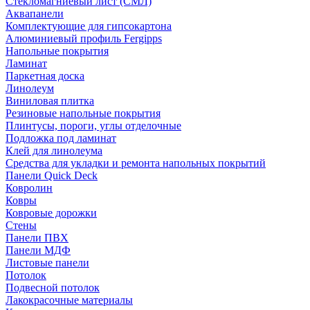
Стекломагниевый лист (СМЛ)
Аквапанели
Комплектующие для гипсокартона
Алюминиевый профиль Fergipps
Напольные покрытия
Ламинат
Паркетная доска
Линолеум
Виниловая плитка
Резиновые напольные покрытия
Плинтусы, пороги, углы отделочные
Подложка под ламинат
Клей для линолеума
Средства для укладки и ремонта напольных покрытий
Панели Quick Deck
Ковролин
Ковры
Ковровые дорожки
Стены
Панели ПВХ
Панели МДФ
Листовые панели
Потолок
Подвесной потолок
Лакокрасочные материалы