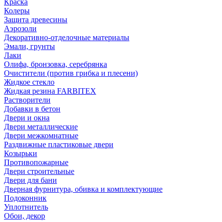
Краска
Колеры
Защита древесины
Аэрозоли
Декоративно-отделочные материалы
Эмали, грунты
Лаки
Олифа, бронзовка, серебрянка
Очистители (против грибка и плесени)
Жидкое стекло
Жидкая резина FARBITEX
Растворители
Добавки в бетон
Двери и окна
Двери металлические
Двери межкомнатные
Раздвижные пластиковые двери
Козырьки
Противопожарные
Двери строительные
Двери для бани
Дверная фурнитура, обивка и комплектующие
Подоконник
Уплотнитель
Обои, декор