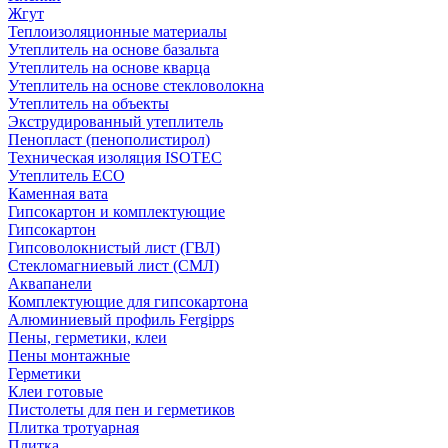
Жгут
Теплоизоляционные материалы
Утеплитель на основе базальта
Утеплитель на основе кварца
Утеплитель на основе стекловолокна
Утеплитель на объекты
Экструдированный утеплитель
Пенопласт (пенополистирол)
Техническая изоляция ISOTEC
Утеплитель ECO
Каменная вата
Гипсокартон и комплектующие
Гипсокартон
Гипсоволокнистый лист (ГВЛ)
Стекломагниевый лист (СМЛ)
Аквапанели
Комплектующие для гипсокартона
Алюминиевый профиль Fergipps
Пены, герметики, клеи
Пены монтажные
Герметики
Клеи готовые
Пистолеты для пен и герметиков
Плитка тротуарная
Плитка