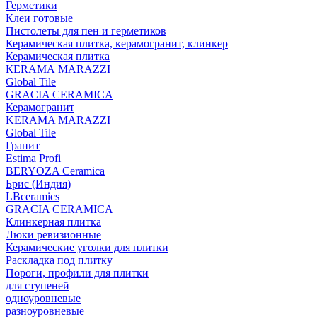
Герметики
Клеи готовые
Пистолеты для пен и герметиков
Керамическая плитка, керамогранит, клинкер
Керамическая плитка
КЕRАМА MARAZZI
Global Tile
GRACIA CERAMICA
Керамогранит
KERAMA MARAZZI
Global Tile
Гранит
Estima Profi
BERYOZA Ceramica
Брис (Индия)
LBceramics
GRACIA CERAMICA
Клинкерная плитка
Люки ревизионные
Керамические уголки для плитки
Раскладка под плитку
Пороги, профили для плитки
для ступеней
одноуровневые
разноуровневые