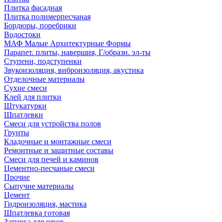
Плитка фасадная
Плитка полимерпесчаная
Бордюры, поребрики
Водостоки
МАФ Малые Архитектурные Формы
Парапет. плиты, навершия, Г/образн. эл-ты
Ступени, подступенки
Звукоизоляция, виброизоляция, акустика
Отделочные материалы
Сухие смеси
Клей для плитки
Штукатурки
Шпатлевки
Смеси для устройства полов
Грунты
Кладочные и монтажные смеси
Ремонтные и защитные составы
Смеси для печей и каминов
Цементно-песчаные смеси
Прочие
Сыпучие материалы
Цемент
Гидроизоляция, мастика
Шпатлевка готовая
Затирка для швов