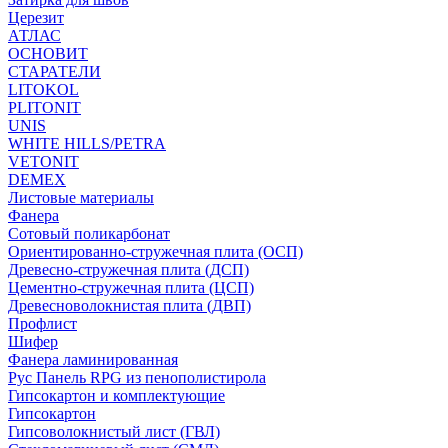
Церезит
АТЛАС
ОСНОВИТ
СТАРАТЕЛИ
LITOKOL
PLITONIT
UNIS
WHITE HILLS/PETRA
VETONIT
DEMEX
Листовые материалы
Фанера
Сотовый поликарбонат
Ориентированно-стружечная плита (ОСП)
Древесно-стружечная плита (ДСП)
Цементно-стружечная плита (ЦСП)
Древесноволокнистая плита (ДВП)
Профлист
Шифер
Фанера ламинированная
Рус Панель RPG из пенополистирола
Гипсокартон и комплектующие
Гипсокартон
Гипсоволокнистый лист (ГВЛ)