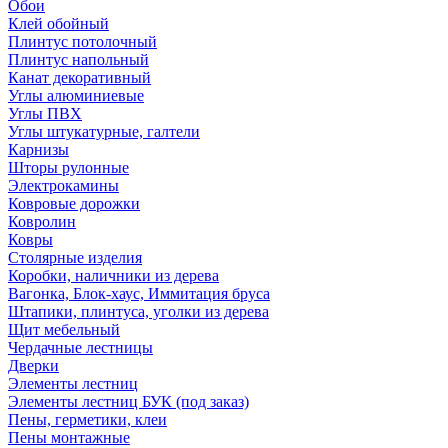
Обои
Клей обойный
Плинтус потолочный
Плинтус напольный
Канат декоративный
Углы алюминиевые
Углы ПВХ
Углы штукатурные, галтели
Карнизы
Шторы рулонные
Электрокамины
Ковровые дорожки
Ковролин
Ковры
Столярные изделия
Коробки, наличники из дерева
Вагонка, Блок-хаус, Иммитация бруса
Штапики, плинтуса, уголки из дерева
Щит мебельный
Чердачные лестницы
Дверки
Элементы лестниц
Элементы лестниц БУК (под заказ)
Пены, герметики, клеи
Пены монтажные