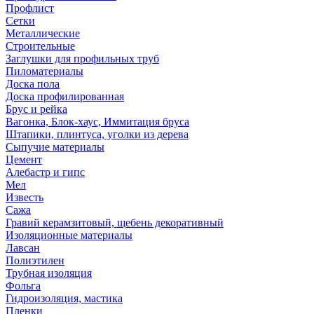
Профлист
Сетки
Металлические
Строительные
Заглушки для профильных труб
Пиломатериалы
Доска пола
Доска профилированная
Брус и рейка
Вагонка, Блок-хаус, Иммитация бруса
Штапики, плинтуса, уголки из дерева
Сыпучие материалы
Цемент
Алебастр и гипс
Мел
Известь
Сажа
Гравий керамзитовый, щебень декоративный
Изоляционные материалы
Лавсан
Полиэтилен
Трубная изоляция
Фольга
Гидроизоляция, мастика
Пленки