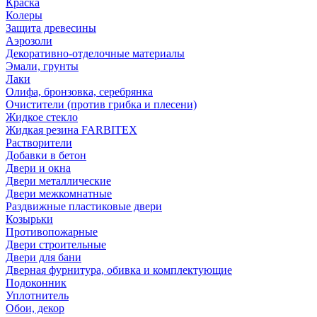
Краска
Колеры
Защита древесины
Аэрозоли
Декоративно-отделочные материалы
Эмали, грунты
Лаки
Олифа, бронзовка, серебрянка
Очистители (против грибка и плесени)
Жидкое стекло
Жидкая резина FARBITEX
Растворители
Добавки в бетон
Двери и окна
Двери металлические
Двери межкомнатные
Раздвижные пластиковые двери
Козырьки
Противопожарные
Двери строительные
Двери для бани
Дверная фурнитура, обивка и комплектующие
Подоконник
Уплотнитель
Обои, декор