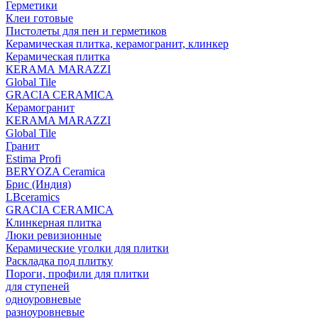
Герметики
Клеи готовые
Пистолеты для пен и герметиков
Керамическая плитка, керамогранит, клинкер
Керамическая плитка
КЕRАМА MARAZZI
Global Tile
GRACIA CERAMICA
Керамогранит
KERAMA MARAZZI
Global Tile
Гранит
Estima Profi
BERYOZA Ceramica
Брис (Индия)
LBceramics
GRACIA CERAMICA
Клинкерная плитка
Люки ревизионные
Керамические уголки для плитки
Раскладка под плитку
Пороги, профили для плитки
для ступеней
одноуровневые
разноуровневые