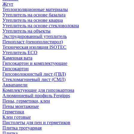
Жгут
Теплоизоляционные материалы
Утеплитель на основе базальта
Утеплитель на основе кварца
Утеплитель на основе стекловолокна
Утеплитель на объекты
Экструдированный утеплитель
Пенопласт (пенополистирол)
Техническая изоляция ISOTEC
Утеплитель ECO
Каменная вата
Гипсокартон и комплектующие
Гипсокартон
Гипсоволокнистый лист (ГВЛ)
Стекломагниевый лист (СМЛ)
Аквапанели
Комплектующие для гипсокартона
Алюминиевый профиль Fergipps
Пены, герметики, клеи
Пены монтажные
Герметики
Клеи готовые
Пистолеты для пен и герметиков
Плитка тротуарная
Плитка