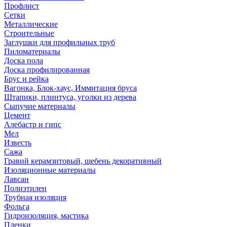
Профлист
Сетки
Металлические
Строительные
Заглушки для профильных труб
Пиломатериалы
Доска пола
Доска профилированная
Брус и рейка
Вагонка, Блок-хаус, Иммитация бруса
Штапики, плинтуса, уголки из дерева
Сыпучие материалы
Цемент
Алебастр и гипс
Мел
Известь
Сажа
Гравий керамзитовый, щебень декоративный
Изоляционные материалы
Лавсан
Полиэтилен
Трубная изоляция
Фольга
Гидроизоляция, мастика
Пленки