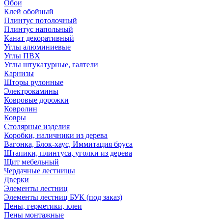
Обои
Клей обойный
Плинтус потолочный
Плинтус напольный
Канат декоративный
Углы алюминиевые
Углы ПВХ
Углы штукатурные, галтели
Карнизы
Шторы рулонные
Электрокамины
Ковровые дорожки
Ковролин
Ковры
Столярные изделия
Коробки, наличники из дерева
Вагонка, Блок-хаус, Иммитация бруса
Штапики, плинтуса, уголки из дерева
Щит мебельный
Чердачные лестницы
Дверки
Элементы лестниц
Элементы лестниц БУК (под заказ)
Пены, герметики, клеи
Пены монтажные