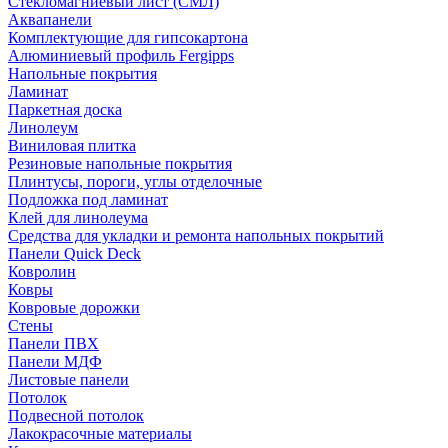
Стекломагниевый лист (СМЛ)
Аквапанели
Комплектующие для гипсокартона
Алюминиевый профиль Fergipps
Напольные покрытия
Ламинат
Паркетная доска
Линолеум
Виниловая плитка
Резиновые напольные покрытия
Плинтусы, пороги, углы отделочные
Подложка под ламинат
Клей для линолеума
Средства для укладки и ремонта напольных покрытий
Панели Quick Deck
Ковролин
Ковры
Ковровые дорожки
Стены
Панели ПВХ
Панели МДФ
Листовые панели
Потолок
Подвесной потолок
Лакокрасочные материалы