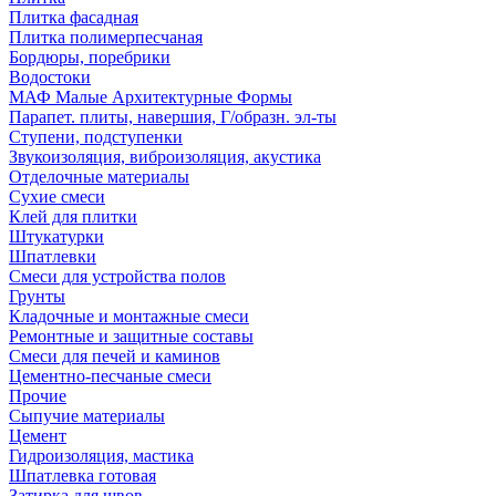
Плитка фасадная
Плитка полимерпесчаная
Бордюры, поребрики
Водостоки
МАФ Малые Архитектурные Формы
Парапет. плиты, навершия, Г/образн. эл-ты
Ступени, подступенки
Звукоизоляция, виброизоляция, акустика
Отделочные материалы
Сухие смеси
Клей для плитки
Штукатурки
Шпатлевки
Смеси для устройства полов
Грунты
Кладочные и монтажные смеси
Ремонтные и защитные составы
Смеси для печей и каминов
Цементно-песчаные смеси
Прочие
Сыпучие материалы
Цемент
Гидроизоляция, мастика
Шпатлевка готовая
Затирка для швов