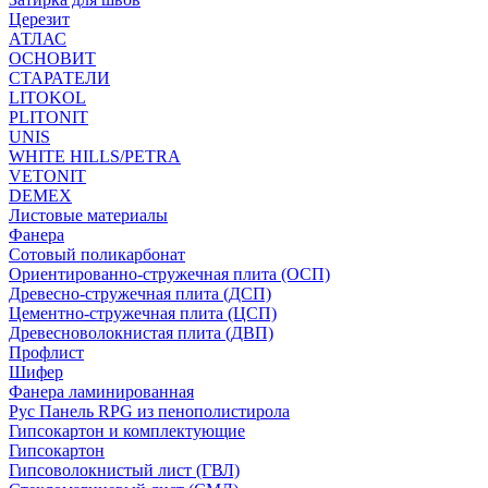
Церезит
АТЛАС
ОСНОВИТ
СТАРАТЕЛИ
LITOKOL
PLITONIT
UNIS
WHITE HILLS/PETRA
VETONIT
DEMEX
Листовые материалы
Фанера
Сотовый поликарбонат
Ориентированно-стружечная плита (ОСП)
Древесно-стружечная плита (ДСП)
Цементно-стружечная плита (ЦСП)
Древесноволокнистая плита (ДВП)
Профлист
Шифер
Фанера ламинированная
Рус Панель RPG из пенополистирола
Гипсокартон и комплектующие
Гипсокартон
Гипсоволокнистый лист (ГВЛ)