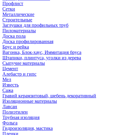
Профлист
Сетки
Металлические
Строительные
Заглушки для профильных труб
Пиломатериалы
Доска пола
Доска профилированная
Брус и рейка
Вагонка, Блок-хаус, Иммитация бруса
Штапики, плинтуса, уголки из дерева
Сыпучие материалы
Цемент
Алебастр и гипс
Мел
Известь
Сажа
Гравий керамзитовый, щебень декоративный
Изоляционные материалы
Лавсан
Полиэтилен
Трубная изоляция
Фольга
Гидроизоляция, мастика
Пленки