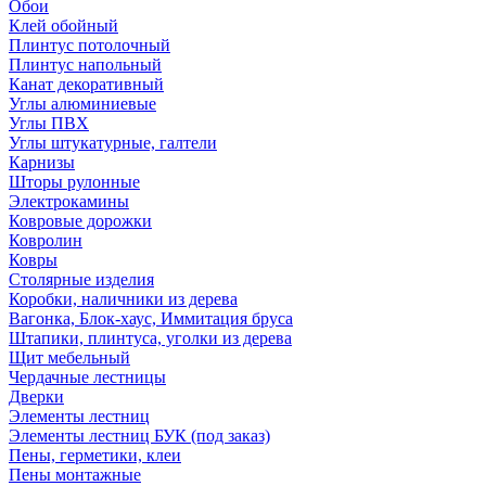
Обои
Клей обойный
Плинтус потолочный
Плинтус напольный
Канат декоративный
Углы алюминиевые
Углы ПВХ
Углы штукатурные, галтели
Карнизы
Шторы рулонные
Электрокамины
Ковровые дорожки
Ковролин
Ковры
Столярные изделия
Коробки, наличники из дерева
Вагонка, Блок-хаус, Иммитация бруса
Штапики, плинтуса, уголки из дерева
Щит мебельный
Чердачные лестницы
Дверки
Элементы лестниц
Элементы лестниц БУК (под заказ)
Пены, герметики, клеи
Пены монтажные