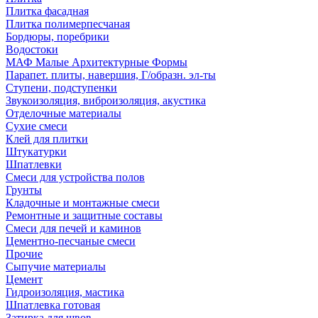
Плитка фасадная
Плитка полимерпесчаная
Бордюры, поребрики
Водостоки
МАФ Малые Архитектурные Формы
Парапет. плиты, навершия, Г/образн. эл-ты
Ступени, подступенки
Звукоизоляция, виброизоляция, акустика
Отделочные материалы
Сухие смеси
Клей для плитки
Штукатурки
Шпатлевки
Смеси для устройства полов
Грунты
Кладочные и монтажные смеси
Ремонтные и защитные составы
Смеси для печей и каминов
Цементно-песчаные смеси
Прочие
Сыпучие материалы
Цемент
Гидроизоляция, мастика
Шпатлевка готовая
Затирка для швов