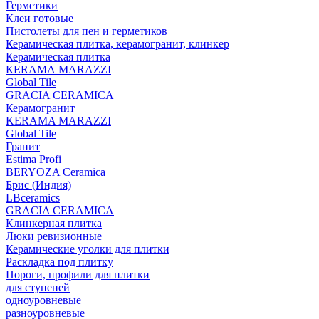
Герметики
Клеи готовые
Пистолеты для пен и герметиков
Керамическая плитка, керамогранит, клинкер
Керамическая плитка
КЕRАМА MARAZZI
Global Tile
GRACIA CERAMICA
Керамогранит
KERAMA MARAZZI
Global Tile
Гранит
Estima Profi
BERYOZA Ceramica
Брис (Индия)
LBceramics
GRACIA CERAMICA
Клинкерная плитка
Люки ревизионные
Керамические уголки для плитки
Раскладка под плитку
Пороги, профили для плитки
для ступеней
одноуровневые
разноуровневые