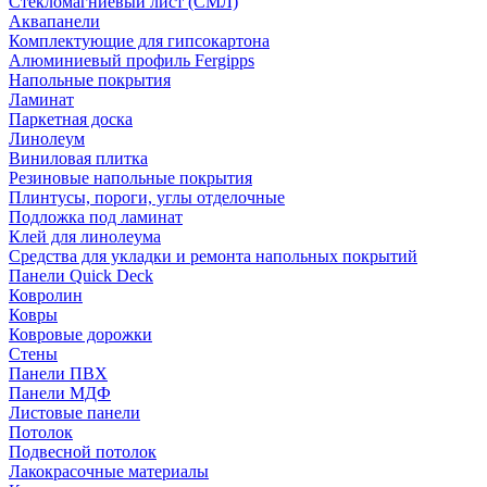
Стекломагниевый лист (СМЛ)
Аквапанели
Комплектующие для гипсокартона
Алюминиевый профиль Fergipps
Напольные покрытия
Ламинат
Паркетная доска
Линолеум
Виниловая плитка
Резиновые напольные покрытия
Плинтусы, пороги, углы отделочные
Подложка под ламинат
Клей для линолеума
Средства для укладки и ремонта напольных покрытий
Панели Quick Deck
Ковролин
Ковры
Ковровые дорожки
Стены
Панели ПВХ
Панели МДФ
Листовые панели
Потолок
Подвесной потолок
Лакокрасочные материалы