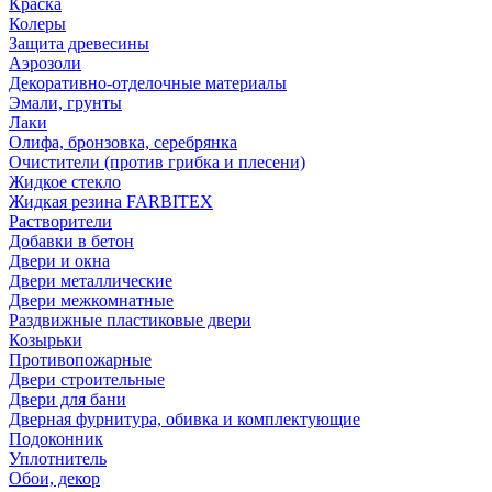
Краска
Колеры
Защита древесины
Аэрозоли
Декоративно-отделочные материалы
Эмали, грунты
Лаки
Олифа, бронзовка, серебрянка
Очистители (против грибка и плесени)
Жидкое стекло
Жидкая резина FARBITEX
Растворители
Добавки в бетон
Двери и окна
Двери металлические
Двери межкомнатные
Раздвижные пластиковые двери
Козырьки
Противопожарные
Двери строительные
Двери для бани
Дверная фурнитура, обивка и комплектующие
Подоконник
Уплотнитель
Обои, декор