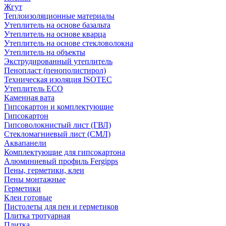
Жгут
Теплоизоляционные материалы
Утеплитель на основе базальта
Утеплитель на основе кварца
Утеплитель на основе стекловолокна
Утеплитель на объекты
Экструдированный утеплитель
Пенопласт (пенополистирол)
Техническая изоляция ISOTEC
Утеплитель ECO
Каменная вата
Гипсокартон и комплектующие
Гипсокартон
Гипсоволокнистый лист (ГВЛ)
Стекломагниевый лист (СМЛ)
Аквапанели
Комплектующие для гипсокартона
Алюминиевый профиль Fergipps
Пены, герметики, клеи
Пены монтажные
Герметики
Клеи готовые
Пистолеты для пен и герметиков
Плитка тротуарная
Плитка