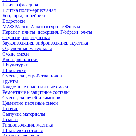
Плитка фасадная
Плитка полимерпесчаная
Бордюры, поребрики
Водостоки
МАФ Малые Архитектурные Формы
Парапет. плиты, навершия, Г/образн. эл-ты
Ступени, подступенки
Звукоизоляция, виброизоляция, акустика
Отделочные материалы
Сухие смеси
Клей для плитки
Штукатурки
Шпатлевки
Смеси для устройства полов
Грунты
Кладочные и монтажные смеси
Ремонтные и защитные составы
Смеси для печей и каминов
Цементно-песчаные смеси
Прочие
Сыпучие материалы
Цемент
Гидроизоляция, мастика
Шпатлевка готовая
Затирка для швов