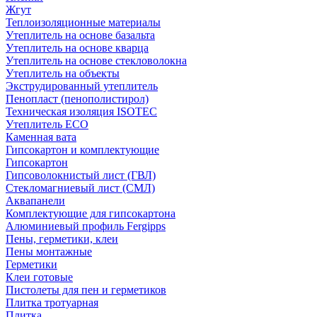
Жгут
Теплоизоляционные материалы
Утеплитель на основе базальта
Утеплитель на основе кварца
Утеплитель на основе стекловолокна
Утеплитель на объекты
Экструдированный утеплитель
Пенопласт (пенополистирол)
Техническая изоляция ISOTEC
Утеплитель ECO
Каменная вата
Гипсокартон и комплектующие
Гипсокартон
Гипсоволокнистый лист (ГВЛ)
Стекломагниевый лист (СМЛ)
Аквапанели
Комплектующие для гипсокартона
Алюминиевый профиль Fergipps
Пены, герметики, клеи
Пены монтажные
Герметики
Клеи готовые
Пистолеты для пен и герметиков
Плитка тротуарная
Плитка