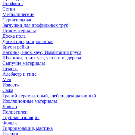
Профлист
Сетки
Металлические
Строительные
Заглушки для профильных труб
Пиломатериалы
Доска пола
Доска профилированная
Брус и рейка
Вагонка, Блок-хаус, Иммитация бруса
Штапики, плинтуса, уголки из дерева
Сыпучие материалы
Цемент
Алебастр и гипс
Мел
Известь
Сажа
Гравий керамзитовый, щебень декоративный
Изоляционные материалы
Лавсан
Полиэтилен
Трубная изоляция
Фольга
Гидроизоляция, мастика
Пленки