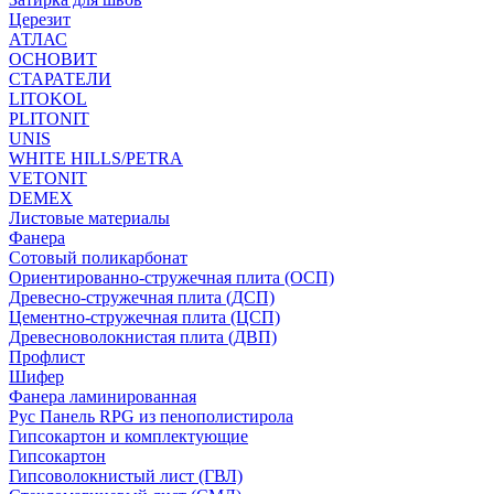
Церезит
АТЛАС
ОСНОВИТ
СТАРАТЕЛИ
LITOKOL
PLITONIT
UNIS
WHITE HILLS/PETRA
VETONIT
DEMEX
Листовые материалы
Фанера
Сотовый поликарбонат
Ориентированно-стружечная плита (ОСП)
Древесно-стружечная плита (ДСП)
Цементно-стружечная плита (ЦСП)
Древесноволокнистая плита (ДВП)
Профлист
Шифер
Фанера ламинированная
Рус Панель RPG из пенополистирола
Гипсокартон и комплектующие
Гипсокартон
Гипсоволокнистый лист (ГВЛ)