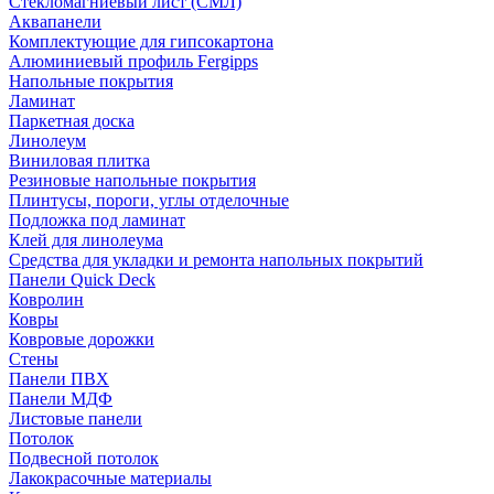
Стекломагниевый лист (СМЛ)
Аквапанели
Комплектующие для гипсокартона
Алюминиевый профиль Fergipps
Напольные покрытия
Ламинат
Паркетная доска
Линолеум
Виниловая плитка
Резиновые напольные покрытия
Плинтусы, пороги, углы отделочные
Подложка под ламинат
Клей для линолеума
Средства для укладки и ремонта напольных покрытий
Панели Quick Deck
Ковролин
Ковры
Ковровые дорожки
Стены
Панели ПВХ
Панели МДФ
Листовые панели
Потолок
Подвесной потолок
Лакокрасочные материалы