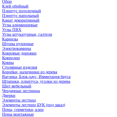
Обои
Клей обойный
Плинтус потолочный
Плинтус напольный
Канат декоративный
Углы алюминиевые
Углы ПВХ
Углы штукатурные, галтели
Карнизы
Шторы рулонные
Электрокамины
Ковровые дорожки
Ковролин
Ковры
Столярные изделия
Коробки, наличники из дерева
Вагонка, Блок-хаус, Иммитация бруса
Штапики, плинтуса, уголки из дерева
Щит мебельный
Чердачные лестницы
Дверки
Элементы лестниц
Элементы лестниц БУК (под заказ)
Пены, герметики, клеи
Пены монтажные