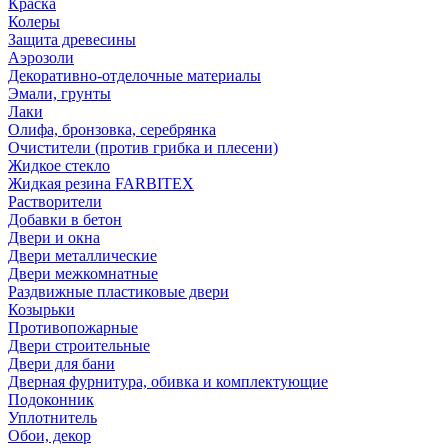
Краска
Колеры
Защита древесины
Аэрозоли
Декоративно-отделочные материалы
Эмали, грунты
Лаки
Олифа, бронзовка, серебрянка
Очистители (против грибка и плесени)
Жидкое стекло
Жидкая резина FARBITEX
Растворители
Добавки в бетон
Двери и окна
Двери металлические
Двери межкомнатные
Раздвижные пластиковые двери
Козырьки
Противопожарные
Двери строительные
Двери для бани
Дверная фурнитура, обивка и комплектующие
Подоконник
Уплотнитель
Обои, декор