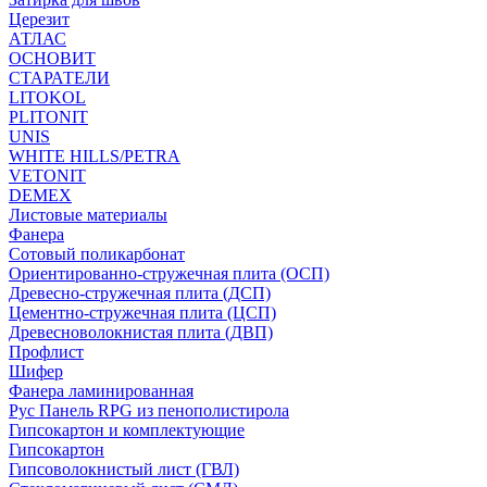
Церезит
АТЛАС
ОСНОВИТ
СТАРАТЕЛИ
LITOKOL
PLITONIT
UNIS
WHITE HILLS/PETRA
VETONIT
DEMEX
Листовые материалы
Фанера
Сотовый поликарбонат
Ориентированно-стружечная плита (ОСП)
Древесно-стружечная плита (ДСП)
Цементно-стружечная плита (ЦСП)
Древесноволокнистая плита (ДВП)
Профлист
Шифер
Фанера ламинированная
Рус Панель RPG из пенополистирола
Гипсокартон и комплектующие
Гипсокартон
Гипсоволокнистый лист (ГВЛ)