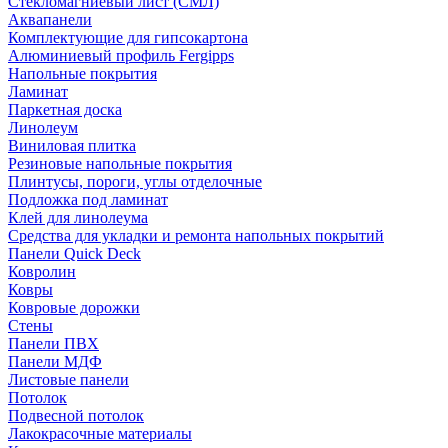
Стекломагниевый лист (СМЛ)
Аквапанели
Комплектующие для гипсокартона
Алюминиевый профиль Fergipps
Напольные покрытия
Ламинат
Паркетная доска
Линолеум
Виниловая плитка
Резиновые напольные покрытия
Плинтусы, пороги, углы отделочные
Подложка под ламинат
Клей для линолеума
Средства для укладки и ремонта напольных покрытий
Панели Quick Deck
Ковролин
Ковры
Ковровые дорожки
Стены
Панели ПВХ
Панели МДФ
Листовые панели
Потолок
Подвесной потолок
Лакокрасочные материалы