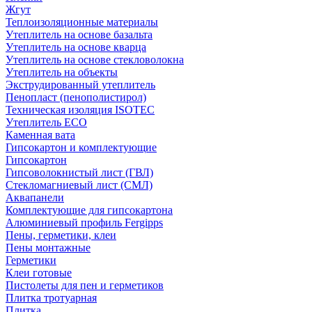
Жгут
Теплоизоляционные материалы
Утеплитель на основе базальта
Утеплитель на основе кварца
Утеплитель на основе стекловолокна
Утеплитель на объекты
Экструдированный утеплитель
Пенопласт (пенополистирол)
Техническая изоляция ISOTEC
Утеплитель ECO
Каменная вата
Гипсокартон и комплектующие
Гипсокартон
Гипсоволокнистый лист (ГВЛ)
Стекломагниевый лист (СМЛ)
Аквапанели
Комплектующие для гипсокартона
Алюминиевый профиль Fergipps
Пены, герметики, клеи
Пены монтажные
Герметики
Клеи готовые
Пистолеты для пен и герметиков
Плитка тротуарная
Плитка