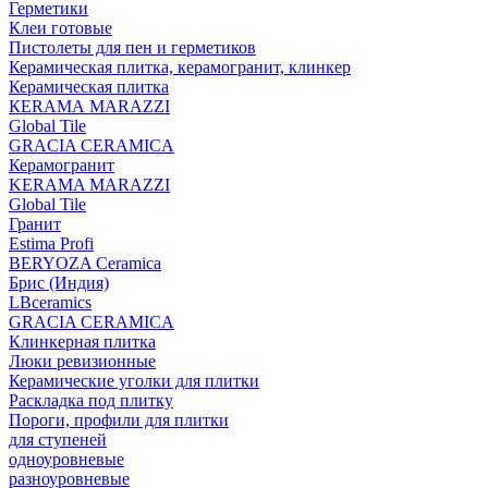
Герметики
Клеи готовые
Пистолеты для пен и герметиков
Керамическая плитка, керамогранит, клинкер
Керамическая плитка
КЕRАМА MARAZZI
Global Tile
GRACIA CERAMICA
Керамогранит
KERAMA MARAZZI
Global Tile
Гранит
Estima Profi
BERYOZA Ceramica
Брис (Индия)
LBceramics
GRACIA CERAMICA
Клинкерная плитка
Люки ревизионные
Керамические уголки для плитки
Раскладка под плитку
Пороги, профили для плитки
для ступеней
одноуровневые
разноуровневые