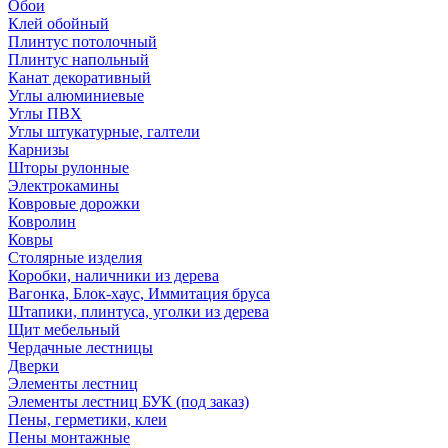
Обои
Клей обойный
Плинтус потолочный
Плинтус напольный
Канат декоративный
Углы алюминиевые
Углы ПВХ
Углы штукатурные, галтели
Карнизы
Шторы рулонные
Электрокамины
Ковровые дорожки
Ковролин
Ковры
Столярные изделия
Коробки, наличники из дерева
Вагонка, Блок-хаус, Иммитация бруса
Штапики, плинтуса, уголки из дерева
Щит мебельный
Чердачные лестницы
Дверки
Элементы лестниц
Элементы лестниц БУК (под заказ)
Пены, герметики, клеи
Пены монтажные