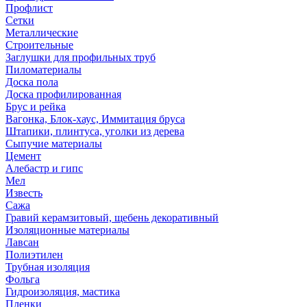
Профлист
Сетки
Металлические
Строительные
Заглушки для профильных труб
Пиломатериалы
Доска пола
Доска профилированная
Брус и рейка
Вагонка, Блок-хаус, Иммитация бруса
Штапики, плинтуса, уголки из дерева
Сыпучие материалы
Цемент
Алебастр и гипс
Мел
Известь
Сажа
Гравий керамзитовый, щебень декоративный
Изоляционные материалы
Лавсан
Полиэтилен
Трубная изоляция
Фольга
Гидроизоляция, мастика
Пленки