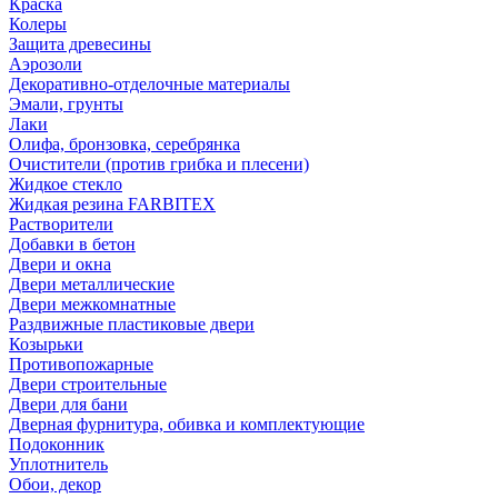
Краска
Колеры
Защита древесины
Аэрозоли
Декоративно-отделочные материалы
Эмали, грунты
Лаки
Олифа, бронзовка, серебрянка
Очистители (против грибка и плесени)
Жидкое стекло
Жидкая резина FARBITEX
Растворители
Добавки в бетон
Двери и окна
Двери металлические
Двери межкомнатные
Раздвижные пластиковые двери
Козырьки
Противопожарные
Двери строительные
Двери для бани
Дверная фурнитура, обивка и комплектующие
Подоконник
Уплотнитель
Обои, декор