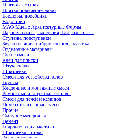
Плитка фасадная
Плитка полимерпесчаная
Бордюры, поребрики
Водостоки
МАФ Малые Архитектурные Формы
Парапет. плиты, навершия, Г/образн. эл-ты
Ступени, подступенки
Звукоизоляция, виброизоляция, акустика
Отделочные материалы
Сухие смеси
Клей для плитки
Штукатурки
Шпатлевки
Смеси для устройства полов
Грунты
Кладочные и монтажные смеси
Ремонтные и защитные составы
Смеси для печей и каминов
Цементно-песчаные смеси
Прочие
Сыпучие материалы
Цемент
Гидроизоляция, мастика
Шпатлевка готовая
Затирка для швов